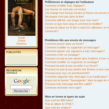
Préférences et réglages de l’utilisateur
Comment modifier mes réglages?
Les heures ne sont pas correctes!
J’ai changé mon fuseau horaire et l’heure est encore i
Ma langue n’est pas dans la liste!
Comment afficher une image sous mon nom?
Qu’est-ce que mon rang et comment le modifier?
Lorsque je clique sur le lien
e-mail
d’un utilisateur, o
connecter?
Gaule
Problèmes liés aux envois de messages
Orient
Express
Comment poster dans un forum?
Comment modifier ou supprimer un message?
Comment ajouter une signature à mes messages?
PUBLICITÉS
Comment créer un sondage?
Pourquoi ne puis-je pas ajouter plus d’options à mon
Comment modifier ou supprimer un sondage?
Pourquoi ne puis-je pas accéder à un forum?
Pourquoi ne puis-je pas joindre des fichiers à mon m
RECHERCHE
GOOGLE
Pourquoi ai-je reçu un avertissement?
Comment rapporter des messages à un modérateur?
A quoi sert le bouton “Sauvegarder” dans la page de 
Pourquoi mon message doit être validé?
Comment remonter mon sujet?
Mise en forme et types de sujet
Que sont les BBCodes?
Puis-je utiliser le HTML?
Que sont les smileys?