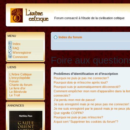
http://forum.arbre-celtiqu
Forum consacré à l'étude de la civilisation celtique
MENU
Index du forum
Index
FAQ
M’enregistrer
Foire aux questio
Connexion
LIENS
Problèmes d’identification et d’inscription
L'Arbre Celtique
L'encyclopédie
Pourquoi ne puis-je pas me connecter?
Forum
Pourquoi dois-je m’inscrire après tout?
Charte du forum
Pourquoi suis-je automatiquement déconnecté?
Le livre d'or
Comment empêcher mon nom d’apparaître dans la liste
Le Bénévole
Le Troll
connectés?
J’ai perdu mon mot de passe!
Je suis enregistré mais je ne peux pas me connecter!
ANNONCES
Je me suis enregistré par le passé mais je ne peux p
Que signifie COPPA?
Pourquoi ne puis-je pas m’inscrire?
A quoi sert “Supprimer les cookies du forum”?