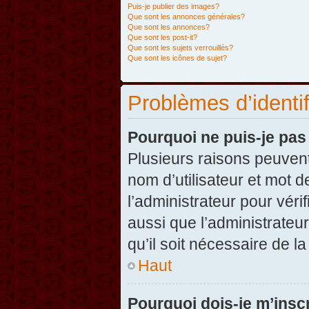
Puis-je publier des images?
Que sont les annonces générales?
Que sont les annonces?
Que sont les post-it?
Que sont les sujets verrouillés?
Que sont les icônes de sujet?
Problèmes d’identifi
Pourquoi ne puis-je pa
Plusieurs raisons peuvent
nom d’utilisateur et mot d
l’administrateur pour véri
aussi que l’administrateur
qu’il soit nécessaire de la
Haut
Pourquoi dois-je m’inscr