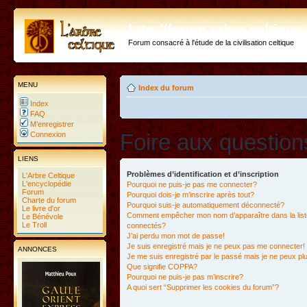
http://forum.arbre-celtiqu
Forum consacré à l'étude de la civilisation celtique
MENU
Index du forum
Index
FAQ
M’enregistrer
Foire aux questio
Connexion
LIENS
Problèmes d’identification et d’inscription
L'Arbre Celtique
L'encyclopédie
Pourquoi ne puis-je pas me connecter?
Forum
Pourquoi dois-je m’inscrire après tout?
Charte du forum
Pourquoi suis-je automatiquement déconnecté?
Le livre d'or
Comment empêcher mon nom d’apparaître dans la liste
Le Bénévole
Le Troll
connectés?
J’ai perdu mon mot de passe!
Je suis enregistré mais je ne peux pas me connecter!
ANNONCES
Je me suis enregistré par le passé mais je ne peux p
Que signifie COPPA?
Pourquoi ne puis-je pas m’inscrire?
A quoi sert “Supprimer les cookies du forum”?