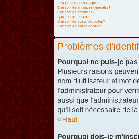
Puis-je publier des images?
Que sont les annonces générales?
Que sont les annonces?
Que sont les post-it?
Que sont les sujets verrouillés?
Que sont les icônes de sujet?
Problèmes d’identifi
Pourquoi ne puis-je pa
Plusieurs raisons peuvent
nom d’utilisateur et mot d
l’administrateur pour véri
aussi que l’administrateur
qu’il soit nécessaire de la
Haut
Pourquoi dois-je m’inscr