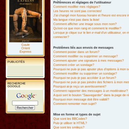
Préférences et réglages de l’utilisateur
Comment modifier mes réglages?
Les heures ne sont pas correctes!
J’ai changé mon fuseau horaire et l’heure est encore i
Ma langue n’est pas dans la liste!
Comment afficher une image sous mon nom?
Qu’est-ce que mon rang et comment le modifier?
Lorsque je clique sur le lien
e-mail
d’un utilisateur, o
connecter?
Gaule
Problèmes liés aux envois de messages
Orient
Express
Comment poster dans un forum?
Comment modifier ou supprimer un message?
Comment ajouter une signature à mes messages?
PUBLICITÉS
Comment créer un sondage?
Pourquoi ne puis-je pas ajouter plus d’options à mon
Comment modifier ou supprimer un sondage?
Pourquoi ne puis-je pas accéder à un forum?
Pourquoi ne puis-je pas joindre des fichiers à mon m
RECHERCHE
GOOGLE
Pourquoi ai-je reçu un avertissement?
Comment rapporter des messages à un modérateur?
A quoi sert le bouton “Sauvegarder” dans la page de 
Pourquoi mon message doit être validé?
Comment remonter mon sujet?
Mise en forme et types de sujet
Que sont les BBCodes?
Puis-je utiliser le HTML?
Que sont les smileys?