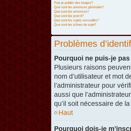
Puis-je publier des images?
Que sont les annonces générales?
Que sont les annonces?
Que sont les post-it?
Que sont les sujets verrouillés?
Que sont les icônes de sujet?
Problèmes d’identifi
Pourquoi ne puis-je pa
Plusieurs raisons peuvent
nom d’utilisateur et mot d
l’administrateur pour véri
aussi que l’administrateur
qu’il soit nécessaire de la
Haut
Pourquoi dois-je m’inscr