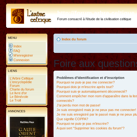
http://forum.arbre-celtiqu
Forum consacré à l'étude de la civilisation celtique
MENU
Index du forum
Index
FAQ
M’enregistrer
Foire aux questio
Connexion
LIENS
Problèmes d’identification et d’inscription
L'Arbre Celtique
L'encyclopédie
Pourquoi ne puis-je pas me connecter?
Forum
Pourquoi dois-je m’inscrire après tout?
Charte du forum
Pourquoi suis-je automatiquement déconnecté?
Le livre d'or
Comment empêcher mon nom d’apparaître dans la liste
Le Bénévole
Le Troll
connectés?
J’ai perdu mon mot de passe!
Je suis enregistré mais je ne peux pas me connecter!
ANNONCES
Je me suis enregistré par le passé mais je ne peux p
Que signifie COPPA?
Pourquoi ne puis-je pas m’inscrire?
A quoi sert “Supprimer les cookies du forum”?