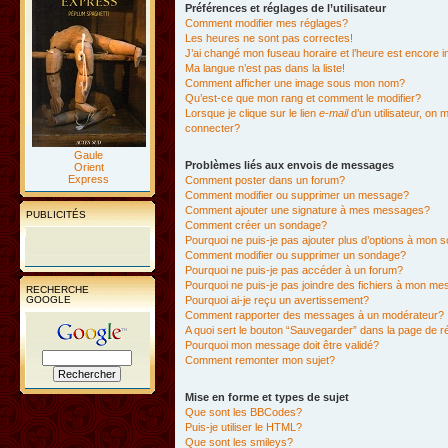
Préférences et réglages de l’utilisateur
Comment modifier mes réglages?
Les heures ne sont pas correctes!
J’ai changé mon fuseau horaire et l’heure est encore i
Ma langue n’est pas dans la liste!
Comment afficher une image sous mon nom?
Qu’est-ce que mon rang et comment le modifier?
Lorsque je clique sur le lien
e-mail
d’un utilisateur, o
connecter?
Gaule
Problèmes liés aux envois de messages
Orient
Express
Comment poster dans un forum?
Comment modifier ou supprimer un message?
Comment ajouter une signature à mes messages?
PUBLICITÉS
Comment créer un sondage?
Pourquoi ne puis-je pas ajouter plus d’options à mon
Comment modifier ou supprimer un sondage?
Pourquoi ne puis-je pas accéder à un forum?
Pourquoi ne puis-je pas joindre des fichiers à mon m
RECHERCHE
GOOGLE
Pourquoi ai-je reçu un avertissement?
Comment rapporter des messages à un modérateur?
A quoi sert le bouton “Sauvegarder” dans la page de 
Pourquoi mon message doit être validé?
Comment remonter mon sujet?
Mise en forme et types de sujet
Que sont les BBCodes?
Puis-je utiliser le HTML?
Que sont les smileys?