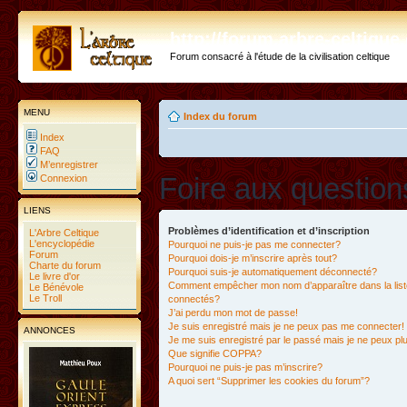
http://forum.arbre-celtiqu
Forum consacré à l'étude de la civilisation celtique
MENU
Index du forum
Index
FAQ
M’enregistrer
Foire aux questio
Connexion
LIENS
Problèmes d’identification et d’inscription
L'Arbre Celtique
L'encyclopédie
Pourquoi ne puis-je pas me connecter?
Forum
Pourquoi dois-je m’inscrire après tout?
Charte du forum
Pourquoi suis-je automatiquement déconnecté?
Le livre d'or
Comment empêcher mon nom d’apparaître dans la liste
Le Bénévole
Le Troll
connectés?
J’ai perdu mon mot de passe!
Je suis enregistré mais je ne peux pas me connecter!
ANNONCES
Je me suis enregistré par le passé mais je ne peux p
Que signifie COPPA?
Pourquoi ne puis-je pas m’inscrire?
A quoi sert “Supprimer les cookies du forum”?