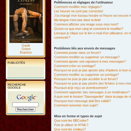
Préférences et réglages de l’utilisateur
Comment modifier mes réglages?
Les heures ne sont pas correctes!
J’ai changé mon fuseau horaire et l’heure est encore i
Ma langue n’est pas dans la liste!
Comment afficher une image sous mon nom?
Qu’est-ce que mon rang et comment le modifier?
Lorsque je clique sur le lien
e-mail
d’un utilisateur, o
connecter?
Gaule
Problèmes liés aux envois de messages
Orient
Express
Comment poster dans un forum?
Comment modifier ou supprimer un message?
Comment ajouter une signature à mes messages?
PUBLICITÉS
Comment créer un sondage?
Pourquoi ne puis-je pas ajouter plus d’options à mon
Comment modifier ou supprimer un sondage?
Pourquoi ne puis-je pas accéder à un forum?
Pourquoi ne puis-je pas joindre des fichiers à mon m
RECHERCHE
GOOGLE
Pourquoi ai-je reçu un avertissement?
Comment rapporter des messages à un modérateur?
A quoi sert le bouton “Sauvegarder” dans la page de 
Pourquoi mon message doit être validé?
Comment remonter mon sujet?
Mise en forme et types de sujet
Que sont les BBCodes?
Puis-je utiliser le HTML?
Que sont les smileys?