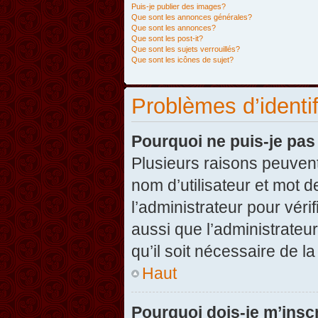
Puis-je publier des images?
Que sont les annonces générales?
Que sont les annonces?
Que sont les post-it?
Que sont les sujets verrouillés?
Que sont les icônes de sujet?
Problèmes d’identifi
Pourquoi ne puis-je pa
Plusieurs raisons peuvent
nom d’utilisateur et mot d
l’administrateur pour véri
aussi que l’administrateur
qu’il soit nécessaire de la
Haut
Pourquoi dois-je m’inscr