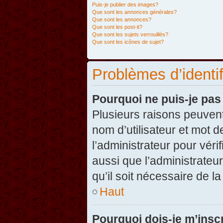
Puis-je publier des images?
Que sont les annonces générales?
Que sont les annonces?
Que sont les post-it?
Que sont les sujets verrouillés?
Que sont les icônes de sujet?
Problèmes d’identifi
Pourquoi ne puis-je pa
Plusieurs raisons peuvent
nom d’utilisateur et mot d
l’administrateur pour véri
aussi que l’administrateur
qu’il soit nécessaire de la
Haut
Pourquoi dois-je m’inscr