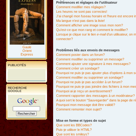
Préférences et réglages de l’utilisateur
Comment modifier mes réglages?
Les heures ne sont pas correctes!
J’ai changé mon fuseau horaire et l’heure est encore i
Ma langue n’est pas dans la liste!
Comment afficher une image sous mon nom?
Qu’est-ce que mon rang et comment le modifier?
Lorsque je clique sur le lien
e-mail
d’un utilisateur, o
connecter?
Gaule
Problèmes liés aux envois de messages
Orient
Express
Comment poster dans un forum?
Comment modifier ou supprimer un message?
Comment ajouter une signature à mes messages?
PUBLICITÉS
Comment créer un sondage?
Pourquoi ne puis-je pas ajouter plus d’options à mon
Comment modifier ou supprimer un sondage?
Pourquoi ne puis-je pas accéder à un forum?
Pourquoi ne puis-je pas joindre des fichiers à mon m
RECHERCHE
GOOGLE
Pourquoi ai-je reçu un avertissement?
Comment rapporter des messages à un modérateur?
A quoi sert le bouton “Sauvegarder” dans la page de 
Pourquoi mon message doit être validé?
Comment remonter mon sujet?
Mise en forme et types de sujet
Que sont les BBCodes?
Puis-je utiliser le HTML?
Que sont les smileys?