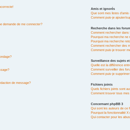
ncorrecte!
Amis et ignorés
Que sont mes listes d’amis 
Comment puis-je ajouter/sup
n me demande de me connecter?
Recherche dans les foru
Comment rechercher dans 
Pourquoi ma recherche ne r
Pourquoi ma recherche ret
Comment rechercher des 
Comment puis-je trouver m
 sondage?
Surveillance des sujets et
Quelle est la différence entr
Comment surveiller des for
essage?
Comment puis-je supprimer 
rédaction de message?
Fichiers joints
Quels fichiers joints sont a
Comment trouver tous mes fi
Concernant phpBB 3
Qui sont les auteurs de ce 
Pourquoi la fonctionnalité X
Qui contacter pour les abus