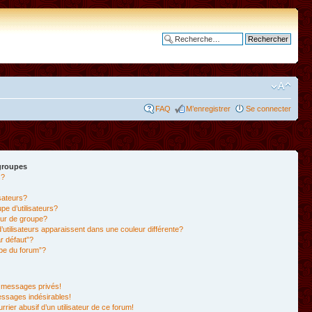
Recherche avancée
FAQ
M’enregistrer
Se connecter
 groupes
s?
isateurs?
e d’utilisateurs?
ur de groupe?
’utilisateurs apparaissent dans une couleur différente?
r défaut”?
ipe du forum”?
 messages privés!
essages indésirables!
rrier abusif d’un utilisateur de ce forum!