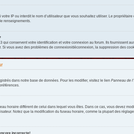
nni votre IP ou interdit le nom d’utilisateur que vous souhaitez utiliser. Le propriéta
 de renseignements.
?
qui conservent votre identification et votre connexion au forum. Ils fournissent aus
teur. Si vous avez des problèmes de connexion/déconnexion, la suppression des cooki
ur
egistrés dans notre base de données. Pour les modifier, visitez le lien
Panneau de l’u
préférences.
fuseau horaire différent de celui dans lequel vous êtes. Dans ce cas, vous devez mod
lisateur. Notez que la modification du fuseau horaire, comme la plupart des réglages
encore incorrecte!