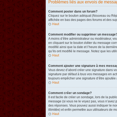
Problèmes liés aux envois de messa
Comment poster dans un forum?
Cliquez sur le bouton adéquat (Nouveau ou Répon
affichée en bas des pages des forums et des su
Haut
Comment modifier ou supprimer un message
A moins d’être administrateur ou modérateur, v
en cliquant sur le bouton
éditer
du message corres
modifié ainsi que la date et l’heure de la derni
qu’ils ont modifié le message. Notez que les ut
Haut
Comment ajouter une signature à mes messa
Vous devez d’abord créer une signature dans vot
signature par défaut à tous vos messages en act
toujours empêcher une signature d’être ajouté
Haut
Comment créer un sondage?
Il est facile de créer un sondage, lors de la pub
message (si vous ne le voyez pas, vous n’avez p
des réponses. Vous pouvez aussi indiquer le nombr
illimitée) et enfin permettre aux utilisateurs de mo
Haut