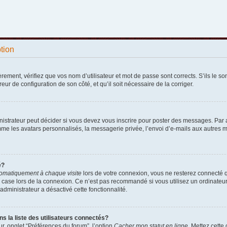
ption
ement, vérifiez que vos nom d’utilisateur et mot de passe sont corrects. S’ils le sont
reur de configuration de son côté, et qu’il soit nécessaire de la corriger.
strateur peut décider si vous devez vous inscrire pour poster des messages. Par ail
e les avatars personnalisés, la messagerie privée, l’envoi d’e-mails aux autres me
é?
omatiquement à chaque visite
lors de votre connexion, vous ne resterez connecté 
 case lors de la connexion. Ce n’est pas recommandé si vous utilisez un ordinateur p
administrateur a désactivé cette fonctionnalité.
la liste des utilisateurs connectés?
r, onglet “Préférences du forum”, l’option
Cacher mon statut en ligne
. Mettez cette