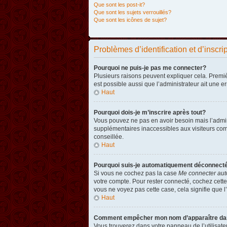
Que sont les post-it?
Que sont les sujets verrouillés?
Que sont les icônes de sujet?
Problèmes d’identification et d’inscri
Pourquoi ne puis-je pas me connecter?
Plusieurs raisons peuvent expliquer cela. Premièr
est possible aussi que l’administrateur ait une er
Haut
Pourquoi dois-je m’inscrire après tout?
Vous pouvez ne pas en avoir besoin mais l’admini
supplémentaires inaccessibles aux visiteurs comm
conseillée.
Haut
Pourquoi suis-je automatiquement déconnect
Si vous ne cochez pas la case
Me connecter aut
votre compte. Pour rester connecté, cochez cette
vous ne voyez pas cette case, cela signifie que l’
Haut
Comment empêcher mon nom d’apparaître dans 
Vous trouverez dans votre panneau de l’utilisateu