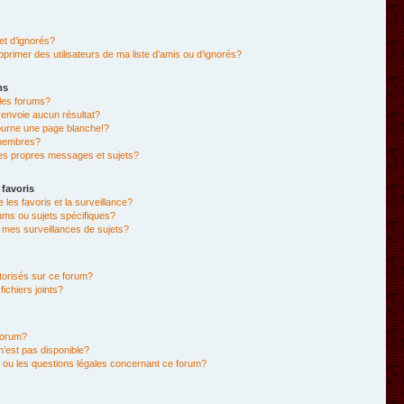
et d’ignorés?
primer des utilisateurs de ma liste d’amis ou d’ignorés?
ms
les forums?
envoie aucun résultat?
ourne une page blanche!?
membres?
es propres messages et sujets?
 favoris
e les favoris et la surveillance?
ums ou sujets spécifiques?
mes surveillances de sujets?
utorisés sur ce forum?
chiers joints?
forum?
 n’est pas disponible?
 ou les questions légales concernant ce forum?