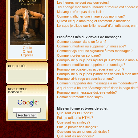
Les heures ne sont pas correctes!
J’ai changé mon fuseau horaire et l’heure est encore i
Ma langue n’est pas dans la liste!
Comment afficher une image sous mon nom?
Qu’est-ce que mon rang et comment le modifier?
Lorsque je clique sur le lien
e-mail
d’un utilisateur, o
Problèmes liés aux envois de messages
Comment poster dans un forum?
Comment modifier ou supprimer un message?
Gaule
Comment ajouter une signature à mes messages?
Orient
Express
Comment créer un sondage?
Pourquoi ne puis-je pas ajouter plus d’options à mon
Comment modifier ou supprimer un sondage?
PUBLICITÉS
Pourquoi ne puis-je pas accéder à un forum?
Pourquoi ne puis-je pas joindre des fichiers à mon m
Pourquoi ai-je reçu un avertissement?
Comment rapporter des messages à un modérateur?
A quoi sert le bouton “Sauvegarder” dans la page de 
RECHERCHE
GOOGLE
Pourquoi mon message doit être validé?
Comment remonter mon sujet?
Mise en forme et types de sujet
Que sont les BBCodes?
Puis-je utiliser le HTML?
Que sont les smileys?
Puis-je publier des images?
Que sont les annonces générales?
Que sont les annonces?