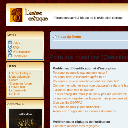
http://forum.arbre-celtiqu
Forum consacré à l'étude de la civilisation celtique
MENU
Index du forum
Index
FAQ
M’enregistrer
Foire aux questions (Questio
Connexion
LIENS
Problèmes d’identification et d’inscription
Pourquoi ne puis-je pas me connecter?
L'Arbre Celtique
L'encyclopédie
Pourquoi dois-je m’inscrire après tout?
Forum
Pourquoi suis-je automatiquement déconnecté?
Charte du forum
Comment empêcher mon nom d’apparaître dans la liste
Le livre d'or
J’ai perdu mon mot de passe!
Le Bénévole
Le Troll
Je suis enregistré mais je ne peux pas me connecter!
Je me suis enregistré par le passé mais je ne peux p
Que signifie COPPA?
ANNONCES
Pourquoi ne puis-je pas m’inscrire?
A quoi sert “Supprimer les cookies du forum”?
Préférences et réglages de l’utilisateur
Comment modifier mes réglages?