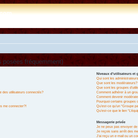
e.com
ns posées fréquemment)
Niveaux d’utilisateurs et
Qui sont les administrateur
Que sont les modérateurs?
Que sont les groupes d’util
 des utilisateurs connectés?
Comment adhérer à un group
Comment devenir modérate
Pourquoi certains groupes d
lus me connecter?!
Qu’est-ce qu’un “Groupe pa
Qu’est-ce que le lien “L’équ
Messagerie privée
Je ne peux pas envoyer de
Je reçois sans arrêt des m
J’ai reçu un e-mail ou un cou