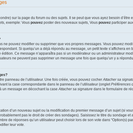
ges
dre) sur la page du forum ou des sujets. Il se peut que vous ayez besoin d’être en
jets, exemple: Vous
pouvez
poster des nouveaux sujets, Vous
pouvez
participer aux
?
ous ne pouvez modifier ou supprimer que vos propres messages. Vous pouvez modif
pondant. Si quelqu’un a déjà répondu au message, un petit texte s’affichera en bas
ère édition. Ce message n’apparaîtra pas si un modérateur ou un administrateur modif
ilisateurs ne peuvent pas supprimer un message une fois que quelqu’un y a répondu
ges?
re panneau de l’utilisateur. Une fois créée, vous pouvez cocher
Attacher sa signat
ivant la case correspondante dans le panneau de l’utilisateur (onglet
Préférences d
e à un message en décochant la case
Attacher sa signature
dans le formulaire de r
lication d’un nouveau sujet ou la modification du premier message d’un sujet (si vou
robablement pas le droit de créer des sondages). Saisissez le titre du sondage et
e de réponses qu’un utilisateur peut choisir lors de son vote dans “Option(s) par l
difier leur vote.