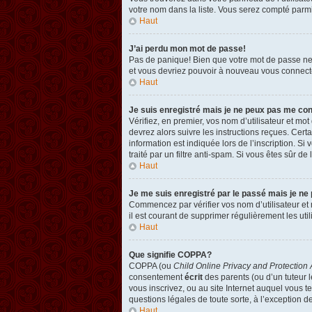
votre nom dans la liste. Vous serez compté parmi l
Haut
J’ai perdu mon mot de passe!
Pas de panique! Bien que votre mot de passe ne pu
et vous devriez pouvoir à nouveau vous connect
Haut
Je suis enregistré mais je ne peux pas me co
Vérifiez, en premier, vos nom d’utilisateur et mot
devrez alors suivre les instructions reçues. Cer
information est indiquée lors de l’inscription. Si
traité par un filtre anti-spam. Si vous êtes sûr de
Haut
Je me suis enregistré par le passé mais je ne
Commencez par vérifier vos nom d’utilisateur et m
il est courant de supprimer régulièrement les util
Haut
Que signifie COPPA?
COPPA (ou
Child Online Privacy and Protection 
consentement
écrit
des parents (ou d’un tuteur l
vous inscrivez, ou au site Internet auquel vous 
questions légales de toute sorte, à l’exception d
Haut