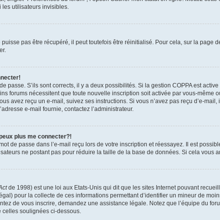
es utilisateurs invisibles.
isse pas être récupéré, il peut toutefois être réinitialisé. Pour cela, sur la page 
er.
nnecter!
 de passe. S’ils sont corrects, il y a deux possibilités. Si la gestion COPPA est activ
tains forums nécessitent que toute nouvelle inscription soit activée par vous-même 
 vous avez reçu un e-mail, suivez ses instructions. Si vous n’avez pas reçu d’e-mail,
 l’adresse e-mail fournie, contactez l’administrateur.
 peux plus me connecter?!
ot de passe dans l’e-mail reçu lors de votre inscription et réessayez. Il est possibl
isateurs ne postant pas pour réduire la taille de la base de données. Si cela vous ar
Act
de 1998) est une loi aux Etats-Unis qui dit que les sites Internet pouvant recuei
égal) pour la collecte de ces informations permettant d’identifier un mineur de moi
tentez de vous inscrire, demandez une assistance légale. Notez que l’équipe du foru
e celles soulignées ci-dessous.