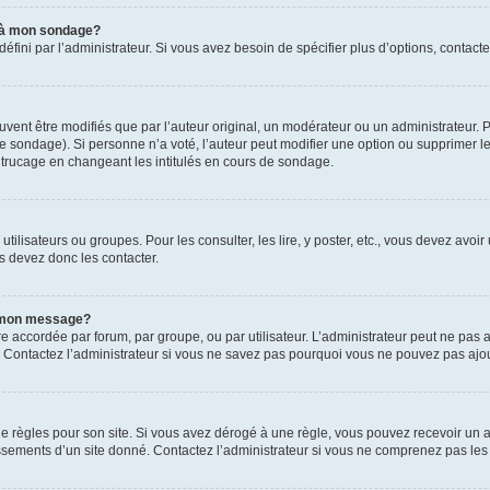
s à mon sondage?
ni par l’administrateur. Si vous avez besoin de spécifier plus d’options, contacte
t être modifiés que par l’auteur original, un modérateur ou un administrateur. P
é le sondage). Si personne n’a voté, l’auteur peut modifier une option ou supprimer 
 trucage en changeant les intitulés en cours de sondage.
utilisateurs ou groupes. Pour les consulter, les lire, y poster, etc., vous devez av
s devez donc les contacter.
 à mon message?
être accordée par forum, par groupe, ou par utilisateur. L’administrateur peut ne pas a
 Contactez l’administrateur si vous ne savez pas pourquoi vous ne pouvez pas ajoute
ègles pour son site. Si vous avez dérogé à une règle, vous pouvez recevoir un ave
sements d’un site donné. Contactez l’administrateur si vous ne comprenez pas les 