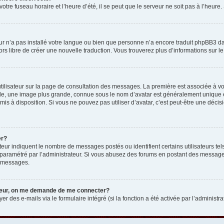
otre fuseau horaire et l’heure d’été, il se peut que le serveur ne soit pas à l’heure
eur n’a pas installé votre langue ou bien que personne n’a encore traduit phpBB3 d
lors libre de créer une nouvelle traduction. Vous trouverez plus d’informations sur l
tilisateur sur la page de consultation des messages. La première est associée à v
e, une image plus grande, connue sous le nom d’avatar est généralement unique et p
 mis à disposition. Si vous ne pouvez pas utiliser d’avatar, c’est peut-être une déc
er?
teur indiquent le nombre de messages postés ou identifient certains utilisateurs t
 est paramétré par l’administrateur. Si vous abusez des forums en postant des messa
e messages.
ateur, on me demande de me connecter?
er des e-mails via le formulaire intégré (si la fonction a été activée par l’administr