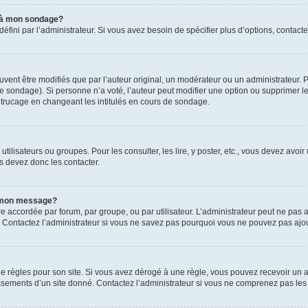
s à mon sondage?
ni par l’administrateur. Si vous avez besoin de spécifier plus d’options, contacte
t être modifiés que par l’auteur original, un modérateur ou un administrateur. P
é le sondage). Si personne n’a voté, l’auteur peut modifier une option ou supprimer 
 trucage en changeant les intitulés en cours de sondage.
utilisateurs ou groupes. Pour les consulter, les lire, y poster, etc., vous devez av
s devez donc les contacter.
 à mon message?
être accordée par forum, par groupe, ou par utilisateur. L’administrateur peut ne pas a
 Contactez l’administrateur si vous ne savez pas pourquoi vous ne pouvez pas ajoute
ègles pour son site. Si vous avez dérogé à une règle, vous pouvez recevoir un ave
sements d’un site donné. Contactez l’administrateur si vous ne comprenez pas les 