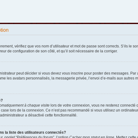
ption
ement, vérifiez que vos nom d’utilisateur et mot de passe sont corrects. S’ils le sont
reur de configuration de son côté, et qu’il soit nécessaire de la corriger.
strateur peut décider si vous devez vous inscrire pour poster des messages. Par ail
e les avatars personnalisés, la messagerie privée, l’envoi d’e-mails aux autres me
é?
omatiquement à chaque visite
lors de votre connexion, vous ne resterez connecté 
 case lors de la connexion. Ce n’est pas recommandé si vous utilisez un ordinateur p
administrateur a désactivé cette fonctionnalité.
la liste des utilisateurs connectés?
r, onglet “Préférences du forum”, l’option
Cacher mon statut en ligne
. Mettez cette