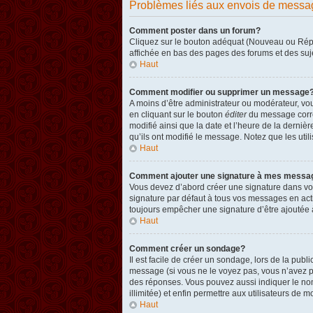
Problèmes liés aux envois de messa
Comment poster dans un forum?
Cliquez sur le bouton adéquat (Nouveau ou Répon
affichée en bas des pages des forums et des su
Haut
Comment modifier ou supprimer un message
A moins d’être administrateur ou modérateur, v
en cliquant sur le bouton
éditer
du message corres
modifié ainsi que la date et l’heure de la derni
qu’ils ont modifié le message. Notez que les ut
Haut
Comment ajouter une signature à mes messa
Vous devez d’abord créer une signature dans vot
signature par défaut à tous vos messages en act
toujours empêcher une signature d’être ajouté
Haut
Comment créer un sondage?
Il est facile de créer un sondage, lors de la pub
message (si vous ne le voyez pas, vous n’avez p
des réponses. Vous pouvez aussi indiquer le nombr
illimitée) et enfin permettre aux utilisateurs de mo
Haut