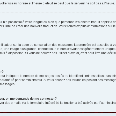
otre fuseau horaire et l’heure d’été, il se peut que le serveur ne soit pas à l’heure
eur n’a pas installé votre langue ou bien que personne n’a encore traduit phpBB3 d
lors libre de créer une nouvelle traduction. Vous trouverez plus d’informations sur l
tilisateur sur la page de consultation des messages. La première est associée à v
e, une image plus grande, connue sous le nom d’avatar est généralement unique et p
 mis à disposition. Si vous ne pouvez pas utiliser d’avatar, c’est peut-être une déc
er?
teur indiquent le nombre de messages postés ou identifient certains utilisateurs t
 est paramétré par l’administrateur. Si vous abusez des forums en postant des messa
e messages.
ateur, on me demande de me connecter?
er des e-mails via le formulaire intégré (si la fonction a été activée par l’administr