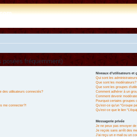
e.com
ns posées fréquemment)
Niveaux d’utilisateurs et
Qui sont les administrateur
Que sont les modérateurs?
Que sont les groupes d’util
 des utilisateurs connectés?
Comment adhérer à un group
Comment devenir modérate
Pourquoi certains groupes d
lus me connecter?!
Qu’est-ce qu’un “Groupe pa
Qu’est-ce que le lien “L’équ
Messagerie privée
Je ne peux pas envoyer de
Je reçois sans arrêt des m
J’ai reçu un e-mail ou un cou