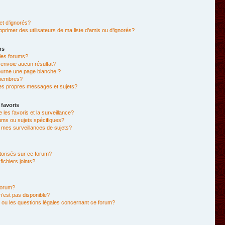
et d’ignorés?
primer des utilisateurs de ma liste d’amis ou d’ignorés?
ms
les forums?
envoie aucun résultat?
ourne une page blanche!?
membres?
es propres messages et sujets?
 favoris
e les favoris et la surveillance?
ums ou sujets spécifiques?
mes surveillances de sujets?
utorisés sur ce forum?
chiers joints?
forum?
 n’est pas disponible?
 ou les questions légales concernant ce forum?