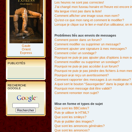
Les heures ne sont pas correctes!
J’ai changé mon fuseau horaire et l’heure est encore i
Ma langue n’est pas dans la liste!
Comment afficher une image sous mon nom?
Qu’est-ce que mon rang et comment le modifier?
Lorsque je clique sur le lien
e-mail
d’un utilisateur, o
Problèmes liés aux envois de messages
Comment poster dans un forum?
Comment modifier ou supprimer un message?
Gaule
Comment ajouter une signature à mes messages?
Orient
Express
Comment créer un sondage?
Pourquoi ne puis-je pas ajouter plus d’options à mon
Comment modifier ou supprimer un sondage?
PUBLICITÉS
Pourquoi ne puis-je pas accéder à un forum?
Pourquoi ne puis-je pas joindre des fichiers à mon m
Pourquoi ai-je reçu un avertissement?
Comment rapporter des messages à un modérateur?
A quoi sert le bouton “Sauvegarder” dans la page de 
RECHERCHE
GOOGLE
Pourquoi mon message doit être validé?
Comment remonter mon sujet?
Mise en forme et types de sujet
Que sont les BBCodes?
Puis-je utiliser le HTML?
Que sont les smileys?
Puis-je publier des images?
Que sont les annonces générales?
Que sont les annonces?