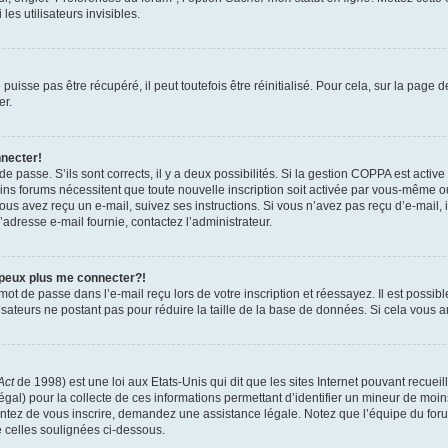
es utilisateurs invisibles.
isse pas être récupéré, il peut toutefois être réinitialisé. Pour cela, sur la page 
er.
nnecter!
 de passe. S’ils sont corrects, il y a deux possibilités. Si la gestion COPPA est activ
tains forums nécessitent que toute nouvelle inscription soit activée par vous-même 
 vous avez reçu un e-mail, suivez ses instructions. Si vous n’avez pas reçu d’e-mail,
 l’adresse e-mail fournie, contactez l’administrateur.
 peux plus me connecter?!
ot de passe dans l’e-mail reçu lors de votre inscription et réessayez. Il est possibl
isateurs ne postant pas pour réduire la taille de la base de données. Si cela vous ar
Act
de 1998) est une loi aux Etats-Unis qui dit que les sites Internet pouvant recuei
égal) pour la collecte de ces informations permettant d’identifier un mineur de moi
tentez de vous inscrire, demandez une assistance légale. Notez que l’équipe du foru
e celles soulignées ci-dessous.