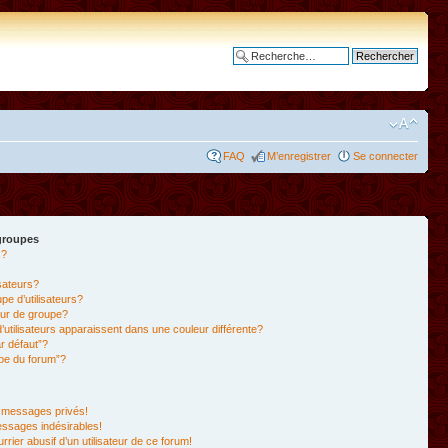
Recherche avancée
FAQ
M’enregistrer
Se connecter
 groupes
s?
isateurs?
e d’utilisateurs?
ur de groupe?
’utilisateurs apparaissent dans une couleur différente?
r défaut”?
ipe du forum”?
 messages privés!
essages indésirables!
rrier abusif d’un utilisateur de ce forum!