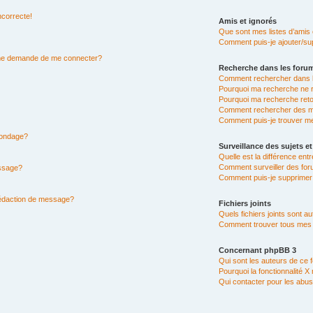
ncorrecte!
Amis et ignorés
Que sont mes listes d’amis 
Comment puis-je ajouter/sup
n me demande de me connecter?
Recherche dans les foru
Comment rechercher dans 
Pourquoi ma recherche ne r
Pourquoi ma recherche ret
Comment rechercher des 
Comment puis-je trouver m
 sondage?
Surveillance des sujets et
Quelle est la différence entr
Comment surveiller des for
essage?
Comment puis-je supprimer 
rédaction de message?
Fichiers joints
Quels fichiers joints sont a
Comment trouver tous mes fi
Concernant phpBB 3
Qui sont les auteurs de ce 
Pourquoi la fonctionnalité X
Qui contacter pour les abus