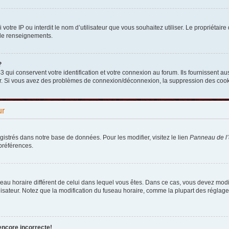
nni votre IP ou interdit le nom d’utilisateur que vous souhaitez utiliser. Le propriéta
 de renseignements.
?
qui conservent votre identification et votre connexion au forum. Ils fournissent aus
teur. Si vous avez des problèmes de connexion/déconnexion, la suppression des cooki
ur
egistrés dans notre base de données. Pour les modifier, visitez le lien
Panneau de l’u
préférences.
fuseau horaire différent de celui dans lequel vous êtes. Dans ce cas, vous devez mod
lisateur. Notez que la modification du fuseau horaire, comme la plupart des réglages
encore incorrecte!