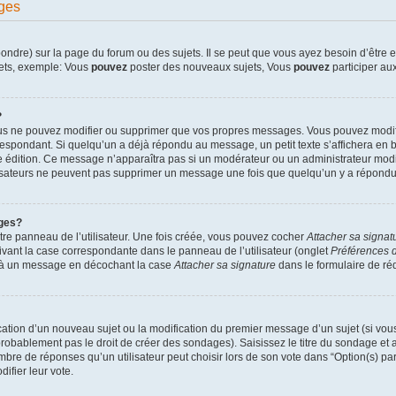
ges
dre) sur la page du forum ou des sujets. Il se peut que vous ayez besoin d’être en
jets, exemple: Vous
pouvez
poster des nouveaux sujets, Vous
pouvez
participer aux
?
ous ne pouvez modifier ou supprimer que vos propres messages. Vous pouvez modif
pondant. Si quelqu’un a déjà répondu au message, un petit texte s’affichera en bas
ère édition. Ce message n’apparaîtra pas si un modérateur ou un administrateur modif
ilisateurs ne peuvent pas supprimer un message une fois que quelqu’un y a répondu
ges?
re panneau de l’utilisateur. Une fois créée, vous pouvez cocher
Attacher sa signat
ivant la case correspondante dans le panneau de l’utilisateur (onglet
Préférences d
e à un message en décochant la case
Attacher sa signature
dans le formulaire de r
lication d’un nouveau sujet ou la modification du premier message d’un sujet (si vou
robablement pas le droit de créer des sondages). Saisissez le titre du sondage et
e de réponses qu’un utilisateur peut choisir lors de son vote dans “Option(s) par l
difier leur vote.