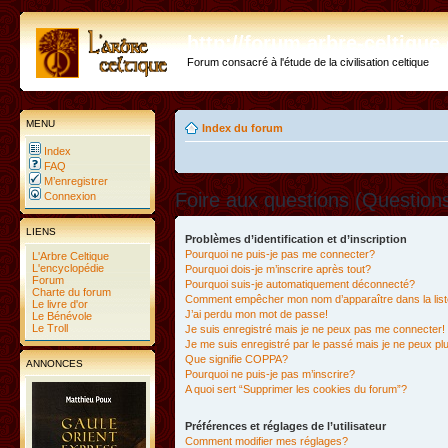
http://forum.arbre-celtiqu
Forum consacré à l'étude de la civilisation celtique
MENU
Index du forum
Index
FAQ
M’enregistrer
Foire aux questions (Questio
Connexion
LIENS
Problèmes d’identification et d’inscription
Pourquoi ne puis-je pas me connecter?
L'Arbre Celtique
L'encyclopédie
Pourquoi dois-je m’inscrire après tout?
Forum
Pourquoi suis-je automatiquement déconnecté?
Charte du forum
Comment empêcher mon nom d’apparaître dans la liste
Le livre d'or
J’ai perdu mon mot de passe!
Le Bénévole
Le Troll
Je suis enregistré mais je ne peux pas me connecter!
Je me suis enregistré par le passé mais je ne peux p
Que signifie COPPA?
ANNONCES
Pourquoi ne puis-je pas m’inscrire?
A quoi sert “Supprimer les cookies du forum”?
Préférences et réglages de l’utilisateur
Comment modifier mes réglages?