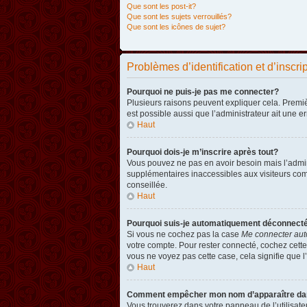
Que sont les post-it?
Que sont les sujets verrouillés?
Que sont les icônes de sujet?
Problèmes d’identification et d’inscri
Pourquoi ne puis-je pas me connecter?
Plusieurs raisons peuvent expliquer cela. Premièr
est possible aussi que l’administrateur ait une er
Haut
Pourquoi dois-je m’inscrire après tout?
Vous pouvez ne pas en avoir besoin mais l’admini
supplémentaires inaccessibles aux visiteurs comm
conseillée.
Haut
Pourquoi suis-je automatiquement déconnect
Si vous ne cochez pas la case
Me connecter aut
votre compte. Pour rester connecté, cochez cette
vous ne voyez pas cette case, cela signifie que l’
Haut
Comment empêcher mon nom d’apparaître dans 
Vous trouverez dans votre panneau de l’utilisateu