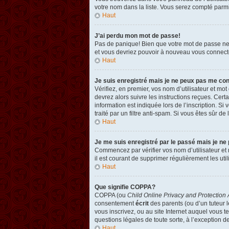
votre nom dans la liste. Vous serez compté parmi l
Haut
J’ai perdu mon mot de passe!
Pas de panique! Bien que votre mot de passe ne pu
et vous devriez pouvoir à nouveau vous connect
Haut
Je suis enregistré mais je ne peux pas me co
Vérifiez, en premier, vos nom d’utilisateur et mot
devrez alors suivre les instructions reçues. Cer
information est indiquée lors de l’inscription. Si
traité par un filtre anti-spam. Si vous êtes sûr de
Haut
Je me suis enregistré par le passé mais je ne
Commencez par vérifier vos nom d’utilisateur et m
il est courant de supprimer régulièrement les util
Haut
Que signifie COPPA?
COPPA (ou
Child Online Privacy and Protection 
consentement
écrit
des parents (ou d’un tuteur l
vous inscrivez, ou au site Internet auquel vous 
questions légales de toute sorte, à l’exception d
Haut