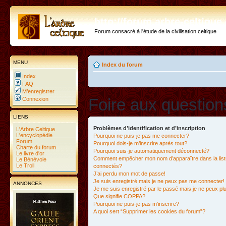
http://forum.arbre-celtiqu
Forum consacré à l'étude de la civilisation celtique
MENU
Index du forum
Index
FAQ
M’enregistrer
Foire aux questio
Connexion
LIENS
Problèmes d’identification et d’inscription
L'Arbre Celtique
L'encyclopédie
Pourquoi ne puis-je pas me connecter?
Forum
Pourquoi dois-je m’inscrire après tout?
Charte du forum
Pourquoi suis-je automatiquement déconnecté?
Le livre d'or
Comment empêcher mon nom d’apparaître dans la liste
Le Bénévole
Le Troll
connectés?
J’ai perdu mon mot de passe!
Je suis enregistré mais je ne peux pas me connecter!
ANNONCES
Je me suis enregistré par le passé mais je ne peux p
Que signifie COPPA?
Pourquoi ne puis-je pas m’inscrire?
A quoi sert “Supprimer les cookies du forum”?