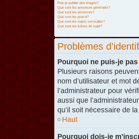
Puis-je publier des images?
Que sont les annonces générales?
Que sont les annonces?
Que sont les post-it?
Que sont les sujets verrouillés?
Que sont les icônes de sujet?
Problèmes d’identifi
Pourquoi ne puis-je pa
Plusieurs raisons peuvent
nom d’utilisateur et mot d
l’administrateur pour véri
aussi que l’administrateur
qu’il soit nécessaire de la
Haut
Pourquoi dois-je m’inscr