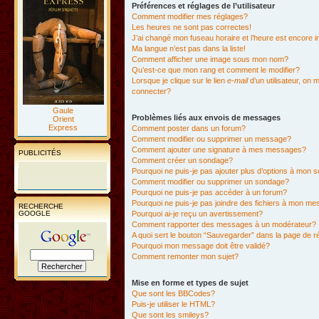
Préférences et réglages de l’utilisateur
Comment modifier mes réglages?
Les heures ne sont pas correctes!
J’ai changé mon fuseau horaire et l’heure est encore i
Ma langue n’est pas dans la liste!
Comment afficher une image sous mon nom?
Qu’est-ce que mon rang et comment le modifier?
Lorsque je clique sur le lien
e-mail
d’un utilisateur, o
connecter?
Gaule
Problèmes liés aux envois de messages
Orient
Express
Comment poster dans un forum?
Comment modifier ou supprimer un message?
Comment ajouter une signature à mes messages?
PUBLICITÉS
Comment créer un sondage?
Pourquoi ne puis-je pas ajouter plus d’options à mon
Comment modifier ou supprimer un sondage?
Pourquoi ne puis-je pas accéder à un forum?
Pourquoi ne puis-je pas joindre des fichiers à mon m
RECHERCHE
GOOGLE
Pourquoi ai-je reçu un avertissement?
Comment rapporter des messages à un modérateur?
A quoi sert le bouton “Sauvegarder” dans la page de 
Pourquoi mon message doit être validé?
Comment remonter mon sujet?
Mise en forme et types de sujet
Que sont les BBCodes?
Puis-je utiliser le HTML?
Que sont les smileys?