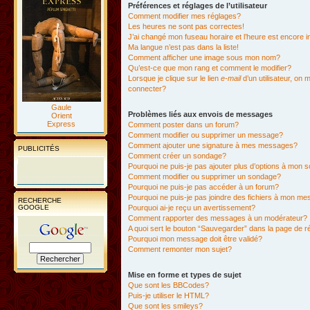
Préférences et réglages de l’utilisateur
Comment modifier mes réglages?
Les heures ne sont pas correctes!
J’ai changé mon fuseau horaire et l’heure est encore i
Ma langue n’est pas dans la liste!
Comment afficher une image sous mon nom?
Qu’est-ce que mon rang et comment le modifier?
Lorsque je clique sur le lien
e-mail
d’un utilisateur, o
connecter?
Gaule
Problèmes liés aux envois de messages
Orient
Express
Comment poster dans un forum?
Comment modifier ou supprimer un message?
Comment ajouter une signature à mes messages?
PUBLICITÉS
Comment créer un sondage?
Pourquoi ne puis-je pas ajouter plus d’options à mon
Comment modifier ou supprimer un sondage?
Pourquoi ne puis-je pas accéder à un forum?
Pourquoi ne puis-je pas joindre des fichiers à mon m
RECHERCHE
GOOGLE
Pourquoi ai-je reçu un avertissement?
Comment rapporter des messages à un modérateur?
A quoi sert le bouton “Sauvegarder” dans la page de 
Pourquoi mon message doit être validé?
Comment remonter mon sujet?
Mise en forme et types de sujet
Que sont les BBCodes?
Puis-je utiliser le HTML?
Que sont les smileys?