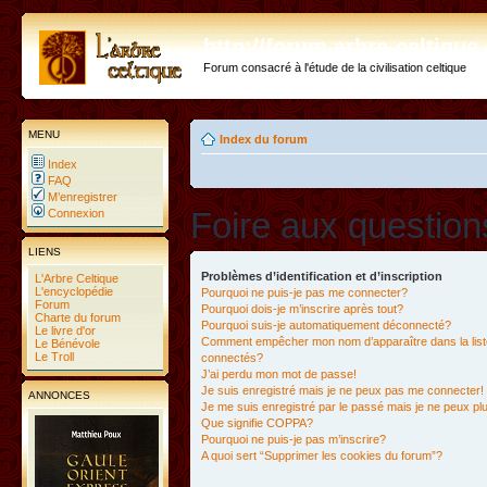
http://forum.arbre-celtiqu
Forum consacré à l'étude de la civilisation celtique
MENU
Index du forum
Index
FAQ
M’enregistrer
Foire aux questio
Connexion
LIENS
Problèmes d’identification et d’inscription
L'Arbre Celtique
L'encyclopédie
Pourquoi ne puis-je pas me connecter?
Forum
Pourquoi dois-je m’inscrire après tout?
Charte du forum
Pourquoi suis-je automatiquement déconnecté?
Le livre d'or
Comment empêcher mon nom d’apparaître dans la liste
Le Bénévole
Le Troll
connectés?
J’ai perdu mon mot de passe!
Je suis enregistré mais je ne peux pas me connecter!
ANNONCES
Je me suis enregistré par le passé mais je ne peux p
Que signifie COPPA?
Pourquoi ne puis-je pas m’inscrire?
A quoi sert “Supprimer les cookies du forum”?