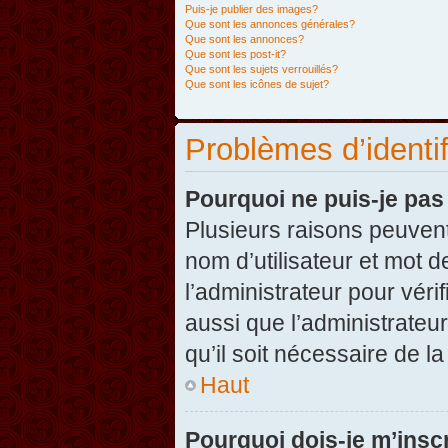
Puis-je publier des images?
Que sont les annonces générales?
Que sont les annonces?
Que sont les post-it?
Que sont les sujets verrouillés?
Que sont les icônes de sujet?
Problèmes d’identifi
Pourquoi ne puis-je pa
Plusieurs raisons peuvent
nom d’utilisateur et mot d
l’administrateur pour véri
aussi que l’administrateur
qu’il soit nécessaire de la
Haut
Pourquoi dois-je m’inscr