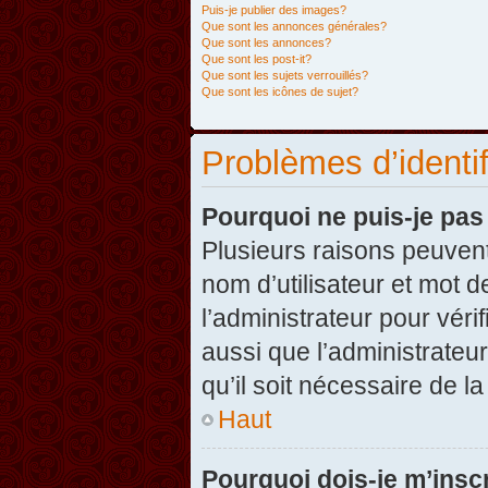
Puis-je publier des images?
Que sont les annonces générales?
Que sont les annonces?
Que sont les post-it?
Que sont les sujets verrouillés?
Que sont les icônes de sujet?
Problèmes d’identifi
Pourquoi ne puis-je pa
Plusieurs raisons peuvent
nom d’utilisateur et mot d
l’administrateur pour véri
aussi que l’administrateur
qu’il soit nécessaire de la
Haut
Pourquoi dois-je m’inscr