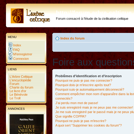
http://forum.arbre-celtiqu
Forum consacré à l'étude de la civilisation celtique
MENU
Index du forum
Index
FAQ
M’enregistrer
Foire aux questio
Connexion
LIENS
Problèmes d’identification et d’inscription
L'Arbre Celtique
L'encyclopédie
Pourquoi ne puis-je pas me connecter?
Forum
Pourquoi dois-je m’inscrire après tout?
Charte du forum
Pourquoi suis-je automatiquement déconnecté?
Le livre d'or
Comment empêcher mon nom d’apparaître dans la liste
Le Bénévole
Le Troll
connectés?
J’ai perdu mon mot de passe!
Je suis enregistré mais je ne peux pas me connecter!
ANNONCES
Je me suis enregistré par le passé mais je ne peux p
Que signifie COPPA?
Pourquoi ne puis-je pas m’inscrire?
A quoi sert “Supprimer les cookies du forum”?