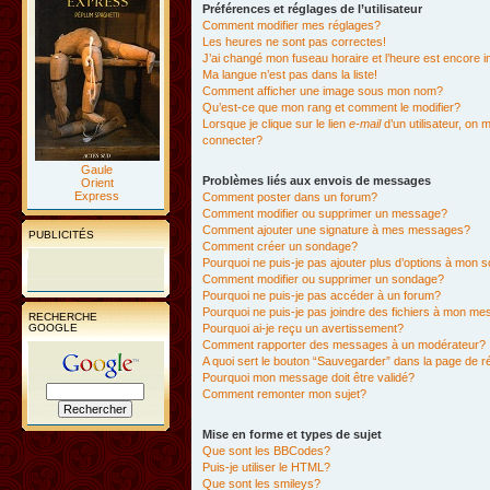
Préférences et réglages de l’utilisateur
Comment modifier mes réglages?
Les heures ne sont pas correctes!
J’ai changé mon fuseau horaire et l’heure est encore i
Ma langue n’est pas dans la liste!
Comment afficher une image sous mon nom?
Qu’est-ce que mon rang et comment le modifier?
Lorsque je clique sur le lien
e-mail
d’un utilisateur, o
connecter?
Gaule
Problèmes liés aux envois de messages
Orient
Express
Comment poster dans un forum?
Comment modifier ou supprimer un message?
Comment ajouter une signature à mes messages?
PUBLICITÉS
Comment créer un sondage?
Pourquoi ne puis-je pas ajouter plus d’options à mon
Comment modifier ou supprimer un sondage?
Pourquoi ne puis-je pas accéder à un forum?
Pourquoi ne puis-je pas joindre des fichiers à mon m
RECHERCHE
GOOGLE
Pourquoi ai-je reçu un avertissement?
Comment rapporter des messages à un modérateur?
A quoi sert le bouton “Sauvegarder” dans la page de 
Pourquoi mon message doit être validé?
Comment remonter mon sujet?
Mise en forme et types de sujet
Que sont les BBCodes?
Puis-je utiliser le HTML?
Que sont les smileys?