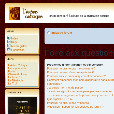
http://forum.arbre-celtiqu
Forum consacré à l'étude de la civilisation celtique
MENU
Index du forum
Index
FAQ
M’enregistrer
Foire aux questio
Connexion
LIENS
Problèmes d’identification et d’inscription
L'Arbre Celtique
L'encyclopédie
Pourquoi ne puis-je pas me connecter?
Forum
Pourquoi dois-je m’inscrire après tout?
Charte du forum
Pourquoi suis-je automatiquement déconnecté?
Le livre d'or
Comment empêcher mon nom d’apparaître dans la liste
Le Bénévole
Le Troll
connectés?
J’ai perdu mon mot de passe!
Je suis enregistré mais je ne peux pas me connecter!
ANNONCES
Je me suis enregistré par le passé mais je ne peux p
Que signifie COPPA?
Pourquoi ne puis-je pas m’inscrire?
A quoi sert “Supprimer les cookies du forum”?