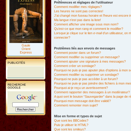
Préférences et réglages de l’utilisateur
Comment modifier mes réglages?
Les heures ne sont pas correctes!
J’ai changé mon fuseau horaire et l’heure est encore i
Ma langue n’est pas dans la liste!
Comment afficher une image sous mon nom?
Qu’est-ce que mon rang et comment le modifier?
Lorsque je clique sur le lien
e-mail
d’un utilisateur, o
connecter?
Gaule
Problèmes liés aux envois de messages
Orient
Express
Comment poster dans un forum?
Comment modifier ou supprimer un message?
Comment ajouter une signature à mes messages?
PUBLICITÉS
Comment créer un sondage?
Pourquoi ne puis-je pas ajouter plus d’options à mon
Comment modifier ou supprimer un sondage?
Pourquoi ne puis-je pas accéder à un forum?
Pourquoi ne puis-je pas joindre des fichiers à mon m
RECHERCHE
GOOGLE
Pourquoi ai-je reçu un avertissement?
Comment rapporter des messages à un modérateur?
A quoi sert le bouton “Sauvegarder” dans la page de 
Pourquoi mon message doit être validé?
Comment remonter mon sujet?
Mise en forme et types de sujet
Que sont les BBCodes?
Puis-je utiliser le HTML?
Que sont les smileys?