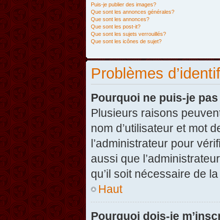
Puis-je publier des images?
Que sont les annonces générales?
Que sont les annonces?
Que sont les post-it?
Que sont les sujets verrouillés?
Que sont les icônes de sujet?
Problèmes d’identifi
Pourquoi ne puis-je pa
Plusieurs raisons peuvent
nom d’utilisateur et mot d
l’administrateur pour véri
aussi que l’administrateur
qu’il soit nécessaire de la
Haut
Pourquoi dois-je m’inscr