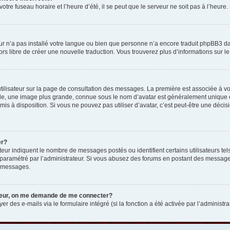
otre fuseau horaire et l’heure d’été, il se peut que le serveur ne soit pas à l’heure
eur n’a pas installé votre langue ou bien que personne n’a encore traduit phpBB3 d
lors libre de créer une nouvelle traduction. Vous trouverez plus d’informations sur l
tilisateur sur la page de consultation des messages. La première est associée à v
e, une image plus grande, connue sous le nom d’avatar est généralement unique et p
 mis à disposition. Si vous ne pouvez pas utiliser d’avatar, c’est peut-être une déc
er?
teur indiquent le nombre de messages postés ou identifient certains utilisateurs t
 est paramétré par l’administrateur. Si vous abusez des forums en postant des messa
e messages.
ateur, on me demande de me connecter?
er des e-mails via le formulaire intégré (si la fonction a été activée par l’administr