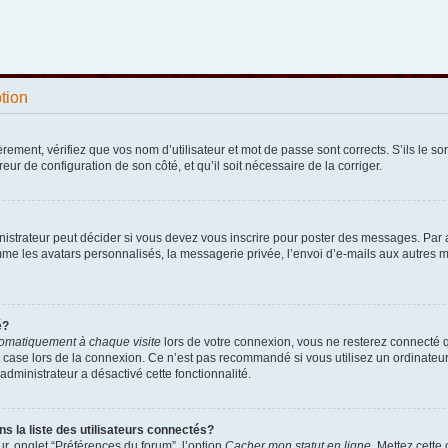
ption
ement, vérifiez que vos nom d’utilisateur et mot de passe sont corrects. S’ils le sont
reur de configuration de son côté, et qu’il soit nécessaire de la corriger.
strateur peut décider si vous devez vous inscrire pour poster des messages. Par ail
e les avatars personnalisés, la messagerie privée, l’envoi d’e-mails aux autres me
é?
omatiquement à chaque visite
lors de votre connexion, vous ne resterez connecté 
 case lors de la connexion. Ce n’est pas recommandé si vous utilisez un ordinateur p
administrateur a désactivé cette fonctionnalité.
la liste des utilisateurs connectés?
r, onglet “Préférences du forum”, l’option
Cacher mon statut en ligne
. Mettez cette