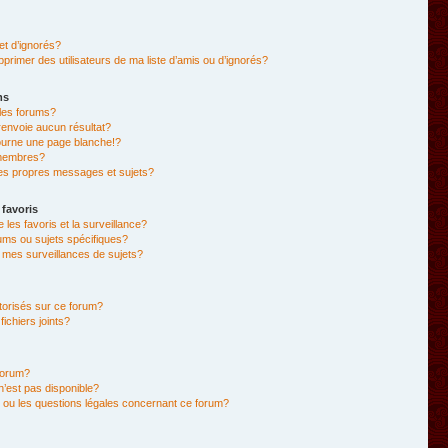
et d’ignorés?
primer des utilisateurs de ma liste d’amis ou d’ignorés?
ms
les forums?
envoie aucun résultat?
ourne une page blanche!?
membres?
es propres messages et sujets?
 favoris
e les favoris et la surveillance?
ums ou sujets spécifiques?
mes surveillances de sujets?
utorisés sur ce forum?
chiers joints?
forum?
 n’est pas disponible?
 ou les questions légales concernant ce forum?