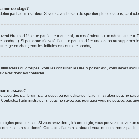
s à mon sondage?
ni par l’administrateur. Si vous avez besoin de spécifier plus d’options, contacte
t être modifiés que par l’auteur original, un modérateur ou un administrateur. P
é le sondage). Si personne n’a voté, l’auteur peut modifier une option ou supprimer 
 trucage en changeant les intitulés en cours de sondage.
utilisateurs ou groupes. Pour les consulter, les lire, y poster, etc., vous devez av
s devez donc les contacter.
 à mon message?
être accordée par forum, par groupe, ou par utilisateur. L’administrateur peut ne pas a
 Contactez l’administrateur si vous ne savez pas pourquoi vous ne pouvez pas ajoute
ègles pour son site. Si vous avez dérogé à une règle, vous pouvez recevoir un ave
sements d’un site donné. Contactez l’administrateur si vous ne comprenez pas les 