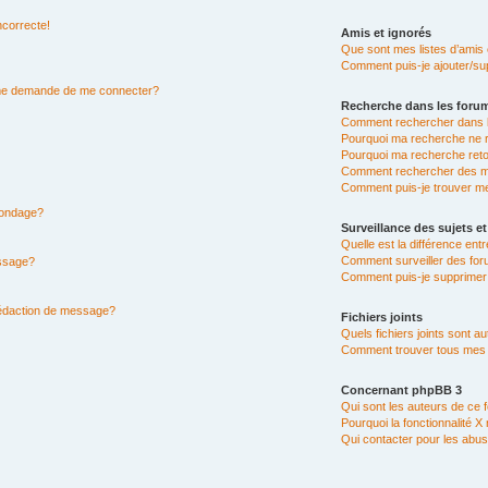
ncorrecte!
Amis et ignorés
Que sont mes listes d’amis 
Comment puis-je ajouter/sup
n me demande de me connecter?
Recherche dans les foru
Comment rechercher dans 
Pourquoi ma recherche ne r
Pourquoi ma recherche ret
Comment rechercher des 
Comment puis-je trouver m
 sondage?
Surveillance des sujets et
Quelle est la différence entr
Comment surveiller des for
essage?
Comment puis-je supprimer 
rédaction de message?
Fichiers joints
Quels fichiers joints sont a
Comment trouver tous mes fi
Concernant phpBB 3
Qui sont les auteurs de ce 
Pourquoi la fonctionnalité X
Qui contacter pour les abus