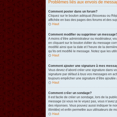
Problèmes liés aux envois de messa
Comment poster dans un forum?
Cliquez sur le bouton adéquat (Nouveau ou Répon
affichée en bas des pages des forums et des su
Haut
Comment modifier ou supprimer un message
A moins d’être administrateur ou modérateur, v
en cliquant sur le bouton
éditer
du message corres
modifié ainsi que la date et l’heure de la derni
qu’ils ont modifié le message. Notez que les ut
Haut
Comment ajouter une signature à mes messa
Vous devez d’abord créer une signature dans vot
signature par défaut à tous vos messages en act
toujours empêcher une signature d’être ajouté
Haut
Comment créer un sondage?
Il est facile de créer un sondage, lors de la pub
message (si vous ne le voyez pas, vous n’avez p
des réponses. Vous pouvez aussi indiquer le nombr
illimitée) et enfin permettre aux utilisateurs de mo
Haut