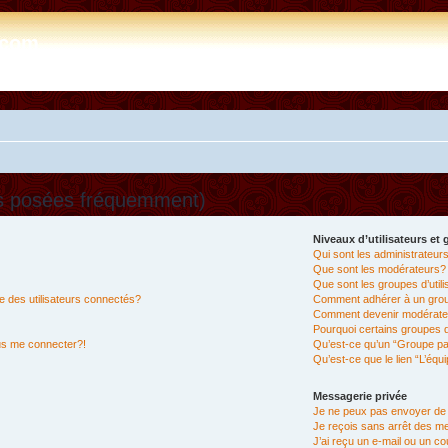
e.com
ns posées fréquemment)
Niveaux d’utilisateurs et
Qui sont les administrateur
Que sont les modérateurs?
Que sont les groupes d’util
 des utilisateurs connectés?
Comment adhérer à un group
Comment devenir modérate
Pourquoi certains groupes d
lus me connecter?!
Qu’est-ce qu’un “Groupe pa
Qu’est-ce que le lien “L’équ
Messagerie privée
Je ne peux pas envoyer de
Je reçois sans arrêt des m
J’ai reçu un e-mail ou un cou