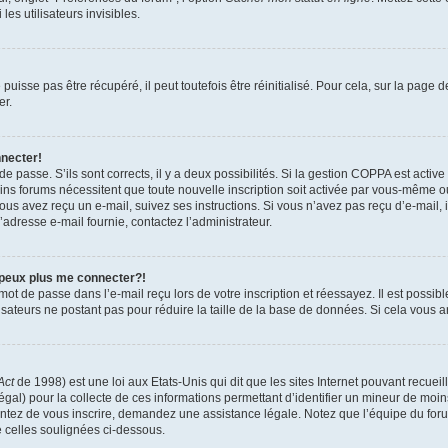
es utilisateurs invisibles.
isse pas être récupéré, il peut toutefois être réinitialisé. Pour cela, sur la page 
er.
nnecter!
 de passe. S’ils sont corrects, il y a deux possibilités. Si la gestion COPPA est activ
tains forums nécessitent que toute nouvelle inscription soit activée par vous-même 
 vous avez reçu un e-mail, suivez ses instructions. Si vous n’avez pas reçu d’e-mail,
 l’adresse e-mail fournie, contactez l’administrateur.
 peux plus me connecter?!
ot de passe dans l’e-mail reçu lors de votre inscription et réessayez. Il est possibl
isateurs ne postant pas pour réduire la taille de la base de données. Si cela vous ar
Act
de 1998) est une loi aux Etats-Unis qui dit que les sites Internet pouvant recuei
égal) pour la collecte de ces informations permettant d’identifier un mineur de moi
tentez de vous inscrire, demandez une assistance légale. Notez que l’équipe du foru
e celles soulignées ci-dessous.