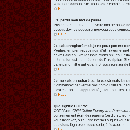
votre nom dans la liste. Vous serez compté parmi l
Haut
J’ai perdu mon mot de passe!
Pas de panique! Bien que votre mot de passe ne pu
et vous devriez pouvoir à nouveau vous connect
Haut
Je suis enregistré mais je ne peux pas me co
Vérifiez, en premier, vos nom d’utilisateur et mot
devrez alors suivre les instructions reçues. Cer
information est indiquée lors de l’inscription. Si
traité par un filtre anti-spam. Si vous êtes sûr de
Haut
Je me suis enregistré par le passé mais je ne
Commencez par vérifier vos nom d’utilisateur et m
il est courant de supprimer régulièrement les util
Haut
Que signifie COPPA?
COPPA (ou
Child Online Privacy and Protection 
consentement
écrit
des parents (ou d’un tuteur l
vous inscrivez, ou au site Internet auquel vous 
questions légales de toute sorte, à l’exception d
Haut