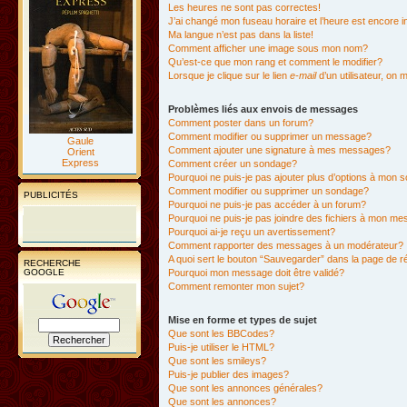
Les heures ne sont pas correctes!
J’ai changé mon fuseau horaire et l’heure est encore i
Ma langue n’est pas dans la liste!
Comment afficher une image sous mon nom?
Qu’est-ce que mon rang et comment le modifier?
Lorsque je clique sur le lien
e-mail
d’un utilisateur, o
Problèmes liés aux envois de messages
Comment poster dans un forum?
Comment modifier ou supprimer un message?
Gaule
Comment ajouter une signature à mes messages?
Orient
Express
Comment créer un sondage?
Pourquoi ne puis-je pas ajouter plus d’options à mon
Comment modifier ou supprimer un sondage?
PUBLICITÉS
Pourquoi ne puis-je pas accéder à un forum?
Pourquoi ne puis-je pas joindre des fichiers à mon m
Pourquoi ai-je reçu un avertissement?
Comment rapporter des messages à un modérateur?
A quoi sert le bouton “Sauvegarder” dans la page de 
RECHERCHE
GOOGLE
Pourquoi mon message doit être validé?
Comment remonter mon sujet?
Mise en forme et types de sujet
Que sont les BBCodes?
Puis-je utiliser le HTML?
Que sont les smileys?
Puis-je publier des images?
Que sont les annonces générales?
Que sont les annonces?