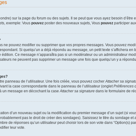
ges
dre) sur la page du forum ou des sujets. Il se peut que vous ayez besoin d’être en
jets, exemple: Vous
pouvez
poster des nouveaux sujets, Vous
pouvez
participer aux
?
ous ne pouvez modifier ou supprimer que vos propres messages. Vous pouvez modif
pondant. Si quelqu’un a déjà répondu au message, un petit texte s’affichera en bas
ère édition. Ce message n’apparaîtra pas si un modérateur ou un administrateur modif
ilisateurs ne peuvent pas supprimer un message une fois que quelqu’un y a répondu
ges?
re panneau de l’utilisateur. Une fois créée, vous pouvez cocher
Attacher sa signat
ivant la case correspondante dans le panneau de l’utilisateur (onglet
Préférences d
e à un message en décochant la case
Attacher sa signature
dans le formulaire de r
lication d’un nouveau sujet ou la modification du premier message d’un sujet (si vou
robablement pas le droit de créer des sondages). Saisissez le titre du sondage et
e de réponses qu’un utilisateur peut choisir lors de son vote dans “Option(s) par l
difier leur vote.