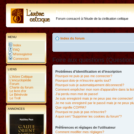
http://forum.arbre-celtiqu
Forum consacré à l'étude de la civilisation celtique
MENU
Index du forum
Index
FAQ
M’enregistrer
Foire aux questions (Questio
Connexion
LIENS
Problèmes d’identification et d’inscription
Pourquoi ne puis-je pas me connecter?
L'Arbre Celtique
L'encyclopédie
Pourquoi dois-je m’inscrire après tout?
Forum
Pourquoi suis-je automatiquement déconnecté?
Charte du forum
Comment empêcher mon nom d’apparaître dans la liste
Le livre d'or
J’ai perdu mon mot de passe!
Le Bénévole
Le Troll
Je suis enregistré mais je ne peux pas me connecter!
Je me suis enregistré par le passé mais je ne peux p
Que signifie COPPA?
ANNONCES
Pourquoi ne puis-je pas m’inscrire?
A quoi sert “Supprimer les cookies du forum”?
Préférences et réglages de l’utilisateur
Comment modifier mes réglages?