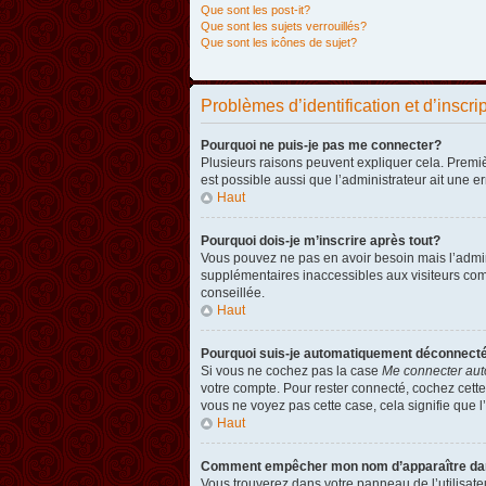
Que sont les post-it?
Que sont les sujets verrouillés?
Que sont les icônes de sujet?
Problèmes d’identification et d’inscri
Pourquoi ne puis-je pas me connecter?
Plusieurs raisons peuvent expliquer cela. Premièr
est possible aussi que l’administrateur ait une er
Haut
Pourquoi dois-je m’inscrire après tout?
Vous pouvez ne pas en avoir besoin mais l’admini
supplémentaires inaccessibles aux visiteurs comm
conseillée.
Haut
Pourquoi suis-je automatiquement déconnect
Si vous ne cochez pas la case
Me connecter aut
votre compte. Pour rester connecté, cochez cette
vous ne voyez pas cette case, cela signifie que l’
Haut
Comment empêcher mon nom d’apparaître dans 
Vous trouverez dans votre panneau de l’utilisateu