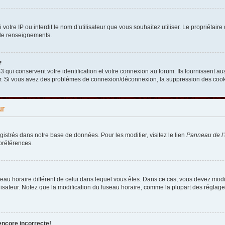
nni votre IP ou interdit le nom d’utilisateur que vous souhaitez utiliser. Le propriéta
 de renseignements.
?
qui conservent votre identification et votre connexion au forum. Ils fournissent aus
teur. Si vous avez des problèmes de connexion/déconnexion, la suppression des cooki
ur
egistrés dans notre base de données. Pour les modifier, visitez le lien
Panneau de l’u
préférences.
fuseau horaire différent de celui dans lequel vous êtes. Dans ce cas, vous devez mod
lisateur. Notez que la modification du fuseau horaire, comme la plupart des réglages
encore incorrecte!