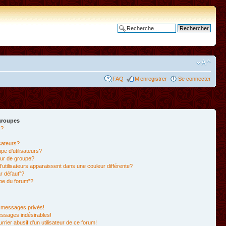
Recherche avancée
FAQ
M’enregistrer
Se connecter
 groupes
s?
isateurs?
e d’utilisateurs?
ur de groupe?
’utilisateurs apparaissent dans une couleur différente?
r défaut”?
ipe du forum”?
 messages privés!
essages indésirables!
rrier abusif d’un utilisateur de ce forum!