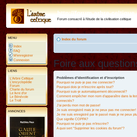
http://forum.arbre-celtiqu
Forum consacré à l'étude de la civilisation celtique
MENU
Index du forum
Index
FAQ
M’enregistrer
Foire aux questio
Connexion
LIENS
Problèmes d’identification et d’inscription
L'Arbre Celtique
L'encyclopédie
Pourquoi ne puis-je pas me connecter?
Forum
Pourquoi dois-je m’inscrire après tout?
Charte du forum
Pourquoi suis-je automatiquement déconnecté?
Le livre d'or
Comment empêcher mon nom d’apparaître dans la liste
Le Bénévole
Le Troll
connectés?
J’ai perdu mon mot de passe!
Je suis enregistré mais je ne peux pas me connecter!
ANNONCES
Je me suis enregistré par le passé mais je ne peux p
Que signifie COPPA?
Pourquoi ne puis-je pas m’inscrire?
A quoi sert “Supprimer les cookies du forum”?