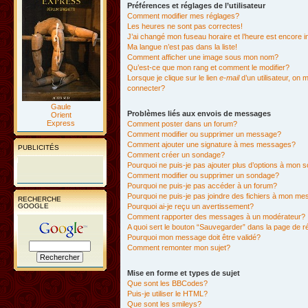
Préférences et réglages de l’utilisateur
Comment modifier mes réglages?
Les heures ne sont pas correctes!
J’ai changé mon fuseau horaire et l’heure est encore i
Ma langue n’est pas dans la liste!
Comment afficher une image sous mon nom?
Qu’est-ce que mon rang et comment le modifier?
Lorsque je clique sur le lien
e-mail
d’un utilisateur, o
connecter?
Gaule
Problèmes liés aux envois de messages
Orient
Express
Comment poster dans un forum?
Comment modifier ou supprimer un message?
Comment ajouter une signature à mes messages?
PUBLICITÉS
Comment créer un sondage?
Pourquoi ne puis-je pas ajouter plus d’options à mon
Comment modifier ou supprimer un sondage?
Pourquoi ne puis-je pas accéder à un forum?
Pourquoi ne puis-je pas joindre des fichiers à mon m
RECHERCHE
GOOGLE
Pourquoi ai-je reçu un avertissement?
Comment rapporter des messages à un modérateur?
A quoi sert le bouton “Sauvegarder” dans la page de 
Pourquoi mon message doit être validé?
Comment remonter mon sujet?
Mise en forme et types de sujet
Que sont les BBCodes?
Puis-je utiliser le HTML?
Que sont les smileys?