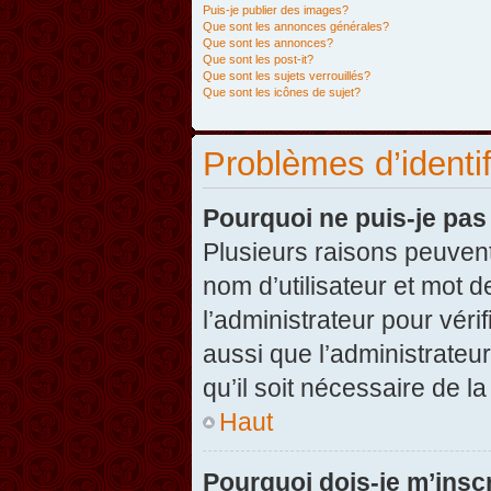
Puis-je publier des images?
Que sont les annonces générales?
Que sont les annonces?
Que sont les post-it?
Que sont les sujets verrouillés?
Que sont les icônes de sujet?
Problèmes d’identifi
Pourquoi ne puis-je pa
Plusieurs raisons peuvent
nom d’utilisateur et mot d
l’administrateur pour véri
aussi que l’administrateur
qu’il soit nécessaire de la
Haut
Pourquoi dois-je m’inscr