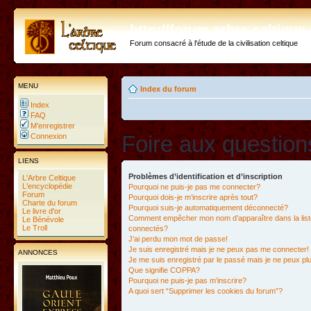
http://forum.arbre-celtiqu
Forum consacré à l'étude de la civilisation celtique
MENU
Index du forum
Index
FAQ
M’enregistrer
Foire aux questio
Connexion
LIENS
Problèmes d’identification et d’inscription
L'Arbre Celtique
L'encyclopédie
Pourquoi ne puis-je pas me connecter?
Forum
Pourquoi dois-je m’inscrire après tout?
Charte du forum
Pourquoi suis-je automatiquement déconnecté?
Le livre d'or
Comment empêcher mon nom d’apparaître dans la liste
Le Bénévole
Le Troll
connectés?
J’ai perdu mon mot de passe!
Je suis enregistré mais je ne peux pas me connecter!
ANNONCES
Je me suis enregistré par le passé mais je ne peux p
Que signifie COPPA?
Pourquoi ne puis-je pas m’inscrire?
A quoi sert “Supprimer les cookies du forum”?