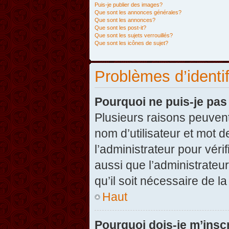
Puis-je publier des images?
Que sont les annonces générales?
Que sont les annonces?
Que sont les post-it?
Que sont les sujets verrouillés?
Que sont les icônes de sujet?
Problèmes d’identifi
Pourquoi ne puis-je pa
Plusieurs raisons peuvent
nom d’utilisateur et mot d
l’administrateur pour véri
aussi que l’administrateur
qu’il soit nécessaire de la
Haut
Pourquoi dois-je m’inscr