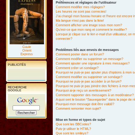
Préférences et réglages de l’utilisateur
Comment modifier mes réglages?
Les heures ne sont pas correctes!
J’ai changé mon fuseau horaire et l’heure est encore i
Ma langue n’est pas dans la liste!
Comment afficher une image sous mon nom?
Qu’est-ce que mon rang et comment le modifier?
Lorsque je clique sur le lien
e-mail
d’un utilisateur, o
connecter?
Gaule
Problèmes liés aux envois de messages
Orient
Express
Comment poster dans un forum?
Comment modifier ou supprimer un message?
Comment ajouter une signature à mes messages?
PUBLICITÉS
Comment créer un sondage?
Pourquoi ne puis-je pas ajouter plus d’options à mon
Comment modifier ou supprimer un sondage?
Pourquoi ne puis-je pas accéder à un forum?
Pourquoi ne puis-je pas joindre des fichiers à mon m
RECHERCHE
GOOGLE
Pourquoi ai-je reçu un avertissement?
Comment rapporter des messages à un modérateur?
A quoi sert le bouton “Sauvegarder” dans la page de 
Pourquoi mon message doit être validé?
Comment remonter mon sujet?
Mise en forme et types de sujet
Que sont les BBCodes?
Puis-je utiliser le HTML?
Que sont les smileys?