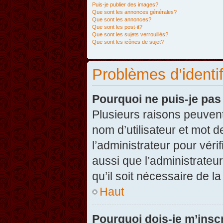
Puis-je publier des images?
Que sont les annonces générales?
Que sont les annonces?
Que sont les post-it?
Que sont les sujets verrouillés?
Que sont les icônes de sujet?
Problèmes d’identifi
Pourquoi ne puis-je pa
Plusieurs raisons peuvent
nom d’utilisateur et mot d
l’administrateur pour véri
aussi que l’administrateur
qu’il soit nécessaire de la
Haut
Pourquoi dois-je m’inscr