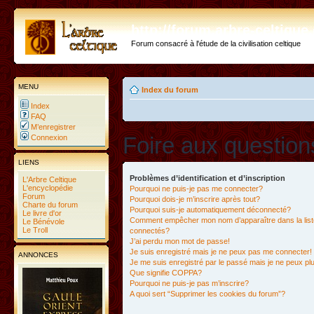
http://forum.arbre-celtiqu
Forum consacré à l'étude de la civilisation celtique
MENU
Index du forum
Index
FAQ
M’enregistrer
Foire aux questio
Connexion
LIENS
Problèmes d’identification et d’inscription
L'Arbre Celtique
L'encyclopédie
Pourquoi ne puis-je pas me connecter?
Forum
Pourquoi dois-je m’inscrire après tout?
Charte du forum
Pourquoi suis-je automatiquement déconnecté?
Le livre d'or
Comment empêcher mon nom d’apparaître dans la liste
Le Bénévole
Le Troll
connectés?
J’ai perdu mon mot de passe!
Je suis enregistré mais je ne peux pas me connecter!
ANNONCES
Je me suis enregistré par le passé mais je ne peux p
Que signifie COPPA?
Pourquoi ne puis-je pas m’inscrire?
A quoi sert “Supprimer les cookies du forum”?