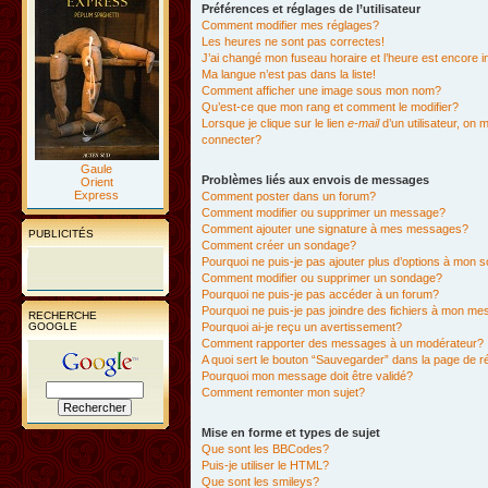
Préférences et réglages de l’utilisateur
Comment modifier mes réglages?
Les heures ne sont pas correctes!
J’ai changé mon fuseau horaire et l’heure est encore i
Ma langue n’est pas dans la liste!
Comment afficher une image sous mon nom?
Qu’est-ce que mon rang et comment le modifier?
Lorsque je clique sur le lien
e-mail
d’un utilisateur, o
connecter?
Gaule
Problèmes liés aux envois de messages
Orient
Express
Comment poster dans un forum?
Comment modifier ou supprimer un message?
Comment ajouter une signature à mes messages?
PUBLICITÉS
Comment créer un sondage?
Pourquoi ne puis-je pas ajouter plus d’options à mon
Comment modifier ou supprimer un sondage?
Pourquoi ne puis-je pas accéder à un forum?
Pourquoi ne puis-je pas joindre des fichiers à mon m
RECHERCHE
GOOGLE
Pourquoi ai-je reçu un avertissement?
Comment rapporter des messages à un modérateur?
A quoi sert le bouton “Sauvegarder” dans la page de 
Pourquoi mon message doit être validé?
Comment remonter mon sujet?
Mise en forme et types de sujet
Que sont les BBCodes?
Puis-je utiliser le HTML?
Que sont les smileys?