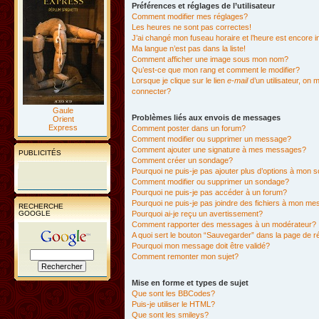
Préférences et réglages de l’utilisateur
Comment modifier mes réglages?
Les heures ne sont pas correctes!
J’ai changé mon fuseau horaire et l’heure est encore i
Ma langue n’est pas dans la liste!
Comment afficher une image sous mon nom?
Qu’est-ce que mon rang et comment le modifier?
Lorsque je clique sur le lien
e-mail
d’un utilisateur, o
connecter?
Gaule
Problèmes liés aux envois de messages
Orient
Express
Comment poster dans un forum?
Comment modifier ou supprimer un message?
Comment ajouter une signature à mes messages?
PUBLICITÉS
Comment créer un sondage?
Pourquoi ne puis-je pas ajouter plus d’options à mon
Comment modifier ou supprimer un sondage?
Pourquoi ne puis-je pas accéder à un forum?
Pourquoi ne puis-je pas joindre des fichiers à mon m
RECHERCHE
GOOGLE
Pourquoi ai-je reçu un avertissement?
Comment rapporter des messages à un modérateur?
A quoi sert le bouton “Sauvegarder” dans la page de 
Pourquoi mon message doit être validé?
Comment remonter mon sujet?
Mise en forme et types de sujet
Que sont les BBCodes?
Puis-je utiliser le HTML?
Que sont les smileys?