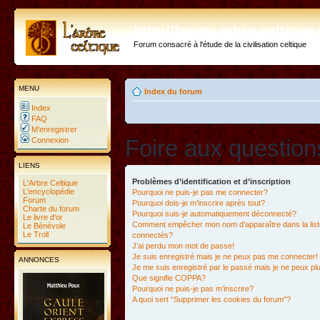
http://forum.arbre-celtiqu
Forum consacré à l'étude de la civilisation celtique
MENU
Index du forum
Index
FAQ
M’enregistrer
Foire aux questio
Connexion
LIENS
Problèmes d’identification et d’inscription
L'Arbre Celtique
L'encyclopédie
Pourquoi ne puis-je pas me connecter?
Forum
Pourquoi dois-je m’inscrire après tout?
Charte du forum
Pourquoi suis-je automatiquement déconnecté?
Le livre d'or
Comment empêcher mon nom d’apparaître dans la liste
Le Bénévole
Le Troll
connectés?
J’ai perdu mon mot de passe!
Je suis enregistré mais je ne peux pas me connecter!
ANNONCES
Je me suis enregistré par le passé mais je ne peux p
Que signifie COPPA?
Pourquoi ne puis-je pas m’inscrire?
A quoi sert “Supprimer les cookies du forum”?