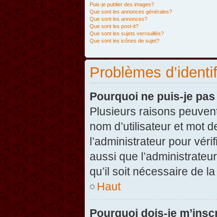
Puis-je publier des images?
Que sont les annonces générales?
Que sont les annonces?
Que sont les post-it?
Que sont les sujets verrouillés?
Que sont les icônes de sujet?
Problèmes d’identifi
Pourquoi ne puis-je pa
Plusieurs raisons peuvent
nom d’utilisateur et mot d
l’administrateur pour véri
aussi que l’administrateur
qu’il soit nécessaire de la
Haut
Pourquoi dois-je m’inscr