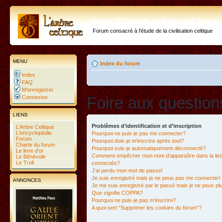
http://forum.arbre-celtiqu
Forum consacré à l'étude de la civilisation celtique
MENU
Index du forum
Index
FAQ
M’enregistrer
Foire aux questio
Connexion
LIENS
Problèmes d’identification et d’inscription
L'Arbre Celtique
L'encyclopédie
Pourquoi ne puis-je pas me connecter?
Forum
Pourquoi dois-je m’inscrire après tout?
Charte du forum
Pourquoi suis-je automatiquement déconnecté?
Le livre d'or
Comment empêcher mon nom d’apparaître dans la liste
Le Bénévole
Le Troll
connectés?
J’ai perdu mon mot de passe!
Je suis enregistré mais je ne peux pas me connecter!
ANNONCES
Je me suis enregistré par le passé mais je ne peux p
Que signifie COPPA?
Pourquoi ne puis-je pas m’inscrire?
A quoi sert “Supprimer les cookies du forum”?