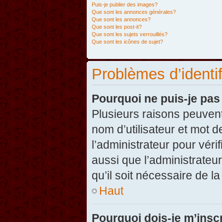
Puis-je publier des images?
Que sont les annonces générales?
Que sont les annonces?
Que sont les post-it?
Que sont les sujets verrouillés?
Que sont les icônes de sujet?
Problèmes d’identifi
Pourquoi ne puis-je pa
Plusieurs raisons peuvent
nom d’utilisateur et mot d
l’administrateur pour véri
aussi que l’administrateur
qu’il soit nécessaire de la
Haut
Pourquoi dois-je m’inscr