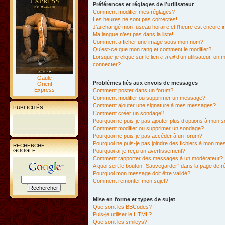
Préférences et réglages de l’utilisateur
Comment modifier mes réglages?
Les heures ne sont pas correctes!
J’ai changé mon fuseau horaire et l’heure est encore i
Ma langue n’est pas dans la liste!
Comment afficher une image sous mon nom?
Qu’est-ce que mon rang et comment le modifier?
Lorsque je clique sur le lien
e-mail
d’un utilisateur, o
connecter?
Gaule
Problèmes liés aux envois de messages
Orient
Express
Comment poster dans un forum?
Comment modifier ou supprimer un message?
Comment ajouter une signature à mes messages?
PUBLICITÉS
Comment créer un sondage?
Pourquoi ne puis-je pas ajouter plus d’options à mon
Comment modifier ou supprimer un sondage?
Pourquoi ne puis-je pas accéder à un forum?
Pourquoi ne puis-je pas joindre des fichiers à mon m
RECHERCHE
GOOGLE
Pourquoi ai-je reçu un avertissement?
Comment rapporter des messages à un modérateur?
A quoi sert le bouton “Sauvegarder” dans la page de 
Pourquoi mon message doit être validé?
Comment remonter mon sujet?
Mise en forme et types de sujet
Que sont les BBCodes?
Puis-je utiliser le HTML?
Que sont les smileys?