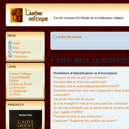
http://forum.arbre-celtiqu
Forum consacré à l'étude de la civilisation celtique
MENU
Index du forum
Index
FAQ
M’enregistrer
Foire aux questio
Connexion
LIENS
Problèmes d’identification et d’inscription
L'Arbre Celtique
L'encyclopédie
Pourquoi ne puis-je pas me connecter?
Forum
Pourquoi dois-je m’inscrire après tout?
Charte du forum
Pourquoi suis-je automatiquement déconnecté?
Le livre d'or
Comment empêcher mon nom d’apparaître dans la liste
Le Bénévole
Le Troll
connectés?
J’ai perdu mon mot de passe!
Je suis enregistré mais je ne peux pas me connecter!
ANNONCES
Je me suis enregistré par le passé mais je ne peux p
Que signifie COPPA?
Pourquoi ne puis-je pas m’inscrire?
A quoi sert “Supprimer les cookies du forum”?