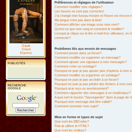
Préférences et réglages de l’utilisateur
Comment modifier mes réglages?
Les heures ne sont pas correctes!
J’ai changé mon fuseau horaire et l’heure est encore i
Ma langue n’est pas dans la liste!
Comment afficher une image sous mon nom?
Qu’est-ce que mon rang et comment le modifier?
Lorsque je clique sur le lien
e-mail
d’un utilisateur, o
connecter?
Gaule
Problèmes liés aux envois de messages
Orient
Express
Comment poster dans un forum?
Comment modifier ou supprimer un message?
Comment ajouter une signature à mes messages?
PUBLICITÉS
Comment créer un sondage?
Pourquoi ne puis-je pas ajouter plus d’options à mon
Comment modifier ou supprimer un sondage?
Pourquoi ne puis-je pas accéder à un forum?
Pourquoi ne puis-je pas joindre des fichiers à mon m
RECHERCHE
GOOGLE
Pourquoi ai-je reçu un avertissement?
Comment rapporter des messages à un modérateur?
A quoi sert le bouton “Sauvegarder” dans la page de 
Pourquoi mon message doit être validé?
Comment remonter mon sujet?
Mise en forme et types de sujet
Que sont les BBCodes?
Puis-je utiliser le HTML?
Que sont les smileys?