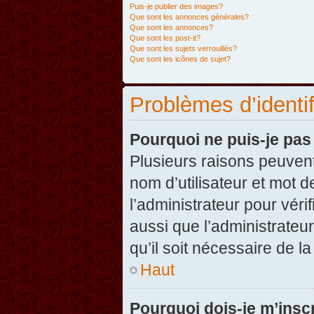
Puis-je publier des images?
Que sont les annonces générales?
Que sont les annonces?
Que sont les post-it?
Que sont les sujets verrouillés?
Que sont les icônes de sujet?
Problèmes d’identifi
Pourquoi ne puis-je pa
Plusieurs raisons peuvent
nom d’utilisateur et mot d
l’administrateur pour véri
aussi que l’administrateur
qu’il soit nécessaire de la
Haut
Pourquoi dois-je m’inscr