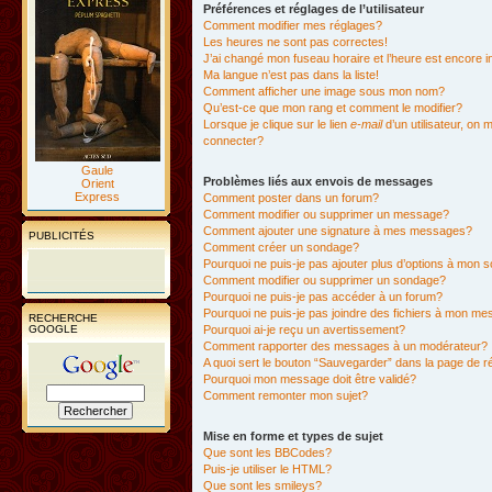
Préférences et réglages de l’utilisateur
Comment modifier mes réglages?
Les heures ne sont pas correctes!
J’ai changé mon fuseau horaire et l’heure est encore i
Ma langue n’est pas dans la liste!
Comment afficher une image sous mon nom?
Qu’est-ce que mon rang et comment le modifier?
Lorsque je clique sur le lien
e-mail
d’un utilisateur, o
connecter?
Gaule
Problèmes liés aux envois de messages
Orient
Express
Comment poster dans un forum?
Comment modifier ou supprimer un message?
Comment ajouter une signature à mes messages?
PUBLICITÉS
Comment créer un sondage?
Pourquoi ne puis-je pas ajouter plus d’options à mon
Comment modifier ou supprimer un sondage?
Pourquoi ne puis-je pas accéder à un forum?
Pourquoi ne puis-je pas joindre des fichiers à mon m
RECHERCHE
GOOGLE
Pourquoi ai-je reçu un avertissement?
Comment rapporter des messages à un modérateur?
A quoi sert le bouton “Sauvegarder” dans la page de 
Pourquoi mon message doit être validé?
Comment remonter mon sujet?
Mise en forme et types de sujet
Que sont les BBCodes?
Puis-je utiliser le HTML?
Que sont les smileys?