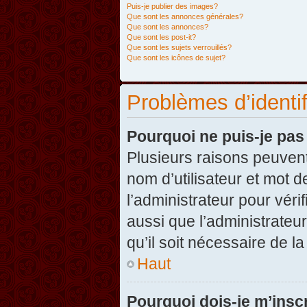
Puis-je publier des images?
Que sont les annonces générales?
Que sont les annonces?
Que sont les post-it?
Que sont les sujets verrouillés?
Que sont les icônes de sujet?
Problèmes d’identifi
Pourquoi ne puis-je pa
Plusieurs raisons peuvent
nom d’utilisateur et mot d
l’administrateur pour véri
aussi que l’administrateur
qu’il soit nécessaire de la
Haut
Pourquoi dois-je m’inscr