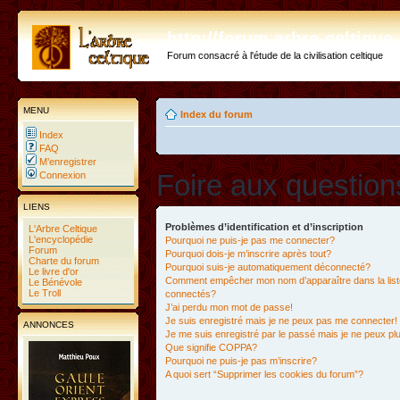
http://forum.arbre-celtiqu
Forum consacré à l'étude de la civilisation celtique
MENU
Index du forum
Index
FAQ
M’enregistrer
Foire aux questio
Connexion
LIENS
Problèmes d’identification et d’inscription
L'Arbre Celtique
L'encyclopédie
Pourquoi ne puis-je pas me connecter?
Forum
Pourquoi dois-je m’inscrire après tout?
Charte du forum
Pourquoi suis-je automatiquement déconnecté?
Le livre d'or
Comment empêcher mon nom d’apparaître dans la liste
Le Bénévole
Le Troll
connectés?
J’ai perdu mon mot de passe!
Je suis enregistré mais je ne peux pas me connecter!
ANNONCES
Je me suis enregistré par le passé mais je ne peux p
Que signifie COPPA?
Pourquoi ne puis-je pas m’inscrire?
A quoi sert “Supprimer les cookies du forum”?