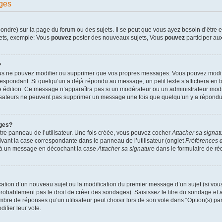
ges
dre) sur la page du forum ou des sujets. Il se peut que vous ayez besoin d’être en
jets, exemple: Vous
pouvez
poster des nouveaux sujets, Vous
pouvez
participer aux
?
ous ne pouvez modifier ou supprimer que vos propres messages. Vous pouvez modif
pondant. Si quelqu’un a déjà répondu au message, un petit texte s’affichera en bas
ère édition. Ce message n’apparaîtra pas si un modérateur ou un administrateur modif
ilisateurs ne peuvent pas supprimer un message une fois que quelqu’un y a répondu
ges?
re panneau de l’utilisateur. Une fois créée, vous pouvez cocher
Attacher sa signat
ivant la case correspondante dans le panneau de l’utilisateur (onglet
Préférences d
e à un message en décochant la case
Attacher sa signature
dans le formulaire de r
lication d’un nouveau sujet ou la modification du premier message d’un sujet (si vou
robablement pas le droit de créer des sondages). Saisissez le titre du sondage et
e de réponses qu’un utilisateur peut choisir lors de son vote dans “Option(s) par l
difier leur vote.