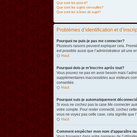
Que sont les post-it?
Que sont les sujets verrouillés?
Que sont les icônes de sujet?
Problèmes d’identification et d’inscri
Pourquoi ne puis-je pas me connecter?
Plusieurs raisons peuvent expliquer cela. Premièr
est possible aussi que l’administrateur ait une er
Haut
Pourquoi dois-je m’inscrire après tout?
Vous pouvez ne pas en avoir besoin mais l’admini
supplémentaires inaccessibles aux visiteurs comm
conseillée.
Haut
Pourquoi suis-je automatiquement déconnect
Si vous ne cochez pas la case
Me connecter aut
votre compte. Pour rester connecté, cochez cette
vous ne voyez pas cette case, cela signifie que l’
Haut
Comment empêcher mon nom d’apparaître dans 
Vous trouverez dans votre panneau de l’utilisateu