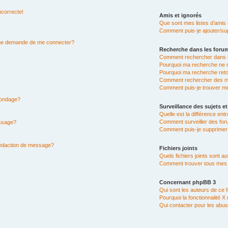
ncorrecte!
Amis et ignorés
Que sont mes listes d’amis 
Comment puis-je ajouter/sup
n me demande de me connecter?
Recherche dans les foru
Comment rechercher dans 
Pourquoi ma recherche ne r
Pourquoi ma recherche ret
Comment rechercher des 
Comment puis-je trouver m
 sondage?
Surveillance des sujets et
Quelle est la différence entr
Comment surveiller des for
essage?
Comment puis-je supprimer 
rédaction de message?
Fichiers joints
Quels fichiers joints sont a
Comment trouver tous mes fi
Concernant phpBB 3
Qui sont les auteurs de ce 
Pourquoi la fonctionnalité X
Qui contacter pour les abus