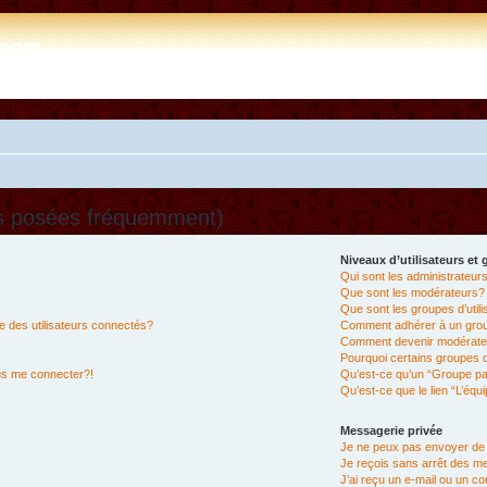
e.com
ns posées fréquemment)
Niveaux d’utilisateurs et
Qui sont les administrateur
Que sont les modérateurs?
Que sont les groupes d’util
 des utilisateurs connectés?
Comment adhérer à un group
Comment devenir modérate
Pourquoi certains groupes d
lus me connecter?!
Qu’est-ce qu’un “Groupe pa
Qu’est-ce que le lien “L’équ
Messagerie privée
Je ne peux pas envoyer de
Je reçois sans arrêt des m
J’ai reçu un e-mail ou un cou