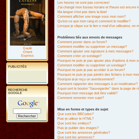
Les heures ne sont pas correctes!
J’ai changé mon fuseau horaire et l’heure est encore i
Ma langue n’est pas dans la liste!
Comment afficher une image sous mon nom?
Qu’est-ce que mon rang et comment le modifier?
Lorsque je clique sur le lien
e-mail
d’un utilisateur, o
Problèmes liés aux envois de messages
Comment poster dans un forum?
Comment modifier ou supprimer un message?
Gaule
Comment ajouter une signature à mes messages?
Orient
Express
Comment créer un sondage?
Pourquoi ne puis-je pas ajouter plus d’options à mon
Comment modifier ou supprimer un sondage?
PUBLICITÉS
Pourquoi ne puis-je pas accéder à un forum?
Pourquoi ne puis-je pas joindre des fichiers à mon m
Pourquoi ai-je reçu un avertissement?
Comment rapporter des messages à un modérateur?
A quoi sert le bouton “Sauvegarder” dans la page de 
RECHERCHE
GOOGLE
Pourquoi mon message doit être validé?
Comment remonter mon sujet?
Mise en forme et types de sujet
Que sont les BBCodes?
Puis-je utiliser le HTML?
Que sont les smileys?
Puis-je publier des images?
Que sont les annonces générales?
Que sont les annonces?