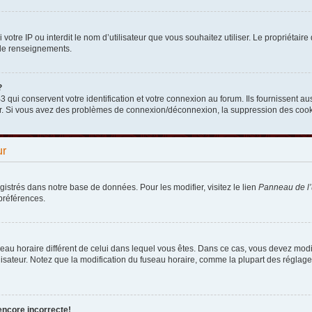
nni votre IP ou interdit le nom d’utilisateur que vous souhaitez utiliser. Le propriéta
 de renseignements.
?
qui conservent votre identification et votre connexion au forum. Ils fournissent aus
teur. Si vous avez des problèmes de connexion/déconnexion, la suppression des cooki
ur
egistrés dans notre base de données. Pour les modifier, visitez le lien
Panneau de l’u
préférences.
fuseau horaire différent de celui dans lequel vous êtes. Dans ce cas, vous devez mod
lisateur. Notez que la modification du fuseau horaire, comme la plupart des réglages
encore incorrecte!