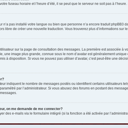
otre fuseau horaire et l’heure d’été, il se peut que le serveur ne soit pas à l’heure
eur n’a pas installé votre langue ou bien que personne n’a encore traduit phpBB3 d
lors libre de créer une nouvelle traduction. Vous trouverez plus d’informations sur l
tilisateur sur la page de consultation des messages. La première est associée à v
e, une image plus grande, connue sous le nom d’avatar est généralement unique et p
 mis à disposition. Si vous ne pouvez pas utiliser d’avatar, c’est peut-être une déc
er?
teur indiquent le nombre de messages postés ou identifient certains utilisateurs t
 est paramétré par l’administrateur. Si vous abusez des forums en postant des messa
e messages.
ateur, on me demande de me connecter?
er des e-mails via le formulaire intégré (si la fonction a été activée par l’administr