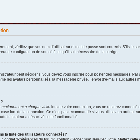
ption
ement, vérifiez que vos nom d’utilisateur et mot de passe sont corrects. S’ils le sont
reur de configuration de son côté, et qu’il soit nécessaire de la corriger.
strateur peut décider si vous devez vous inscrire pour poster des messages. Par ail
e les avatars personnalisés, la messagerie privée, l’envoi d’e-mails aux autres me
é?
omatiquement à chaque visite
lors de votre connexion, vous ne resterez connecté 
 case lors de la connexion. Ce n’est pas recommandé si vous utilisez un ordinateur p
administrateur a désactivé cette fonctionnalité.
la liste des utilisateurs connectés?
r, onglet “Préférences du forum”, l’option
Cacher mon statut en ligne
. Mettez cette