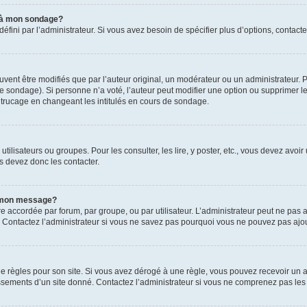
s à mon sondage?
ni par l’administrateur. Si vous avez besoin de spécifier plus d’options, contacte
t être modifiés que par l’auteur original, un modérateur ou un administrateur. P
é le sondage). Si personne n’a voté, l’auteur peut modifier une option ou supprimer 
 trucage en changeant les intitulés en cours de sondage.
utilisateurs ou groupes. Pour les consulter, les lire, y poster, etc., vous devez av
s devez donc les contacter.
 à mon message?
être accordée par forum, par groupe, ou par utilisateur. L’administrateur peut ne pas a
 Contactez l’administrateur si vous ne savez pas pourquoi vous ne pouvez pas ajoute
ègles pour son site. Si vous avez dérogé à une règle, vous pouvez recevoir un ave
sements d’un site donné. Contactez l’administrateur si vous ne comprenez pas les 