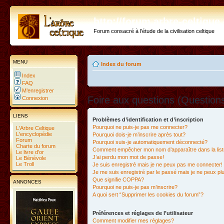
http://forum.arbre-celtiqu
Forum consacré à l'étude de la civilisation celtique
MENU
Index du forum
Index
FAQ
M’enregistrer
Foire aux questions (Questio
Connexion
LIENS
Problèmes d’identification et d’inscription
Pourquoi ne puis-je pas me connecter?
L'Arbre Celtique
L'encyclopédie
Pourquoi dois-je m’inscrire après tout?
Forum
Pourquoi suis-je automatiquement déconnecté?
Charte du forum
Comment empêcher mon nom d’apparaître dans la liste
Le livre d'or
J’ai perdu mon mot de passe!
Le Bénévole
Le Troll
Je suis enregistré mais je ne peux pas me connecter!
Je me suis enregistré par le passé mais je ne peux p
Que signifie COPPA?
ANNONCES
Pourquoi ne puis-je pas m’inscrire?
A quoi sert “Supprimer les cookies du forum”?
Préférences et réglages de l’utilisateur
Comment modifier mes réglages?