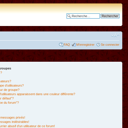
Recherche avancée
FAQ
M’enregistrer
Se connecter
 groupes
s?
isateurs?
e d’utilisateurs?
ur de groupe?
’utilisateurs apparaissent dans une couleur différente?
r défaut”?
ipe du forum”?
 messages privés!
essages indésirables!
rrier abusif d’un utilisateur de ce forum!