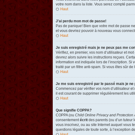
votre nom dans la liste. Vous serez compté parmi l
Haut
J’ai perdu mon mot de passe!
Pas de panique! Bien que votre mot de passe ne pu
et vous devriez pouvoir à nouveau vous connect
Haut
Je suis enregistré mais je ne peux pas me co
Vérifiez, en premier, vos nom d’utilisateur et mot
devrez alors suivre les instructions reçues. Cer
information est indiquée lors de l’inscription. Si
traité par un filtre anti-spam. Si vous êtes sûr de
Haut
Je me suis enregistré par le passé mais je ne
Commencez par vérifier vos nom d’utilisateur et m
il est courant de supprimer régulièrement les util
Haut
Que signifie COPPA?
COPPA (ou
Child Online Privacy and Protection 
consentement
écrit
des parents (ou d’un tuteur l
vous inscrivez, ou au site Internet auquel vous 
questions légales de toute sorte, à l’exception d
Haut