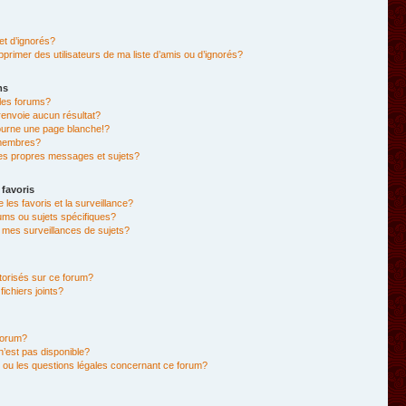
et d’ignorés?
primer des utilisateurs de ma liste d’amis ou d’ignorés?
ms
les forums?
envoie aucun résultat?
ourne une page blanche!?
membres?
es propres messages et sujets?
 favoris
e les favoris et la surveillance?
ums ou sujets spécifiques?
mes surveillances de sujets?
utorisés sur ce forum?
chiers joints?
forum?
 n’est pas disponible?
 ou les questions légales concernant ce forum?