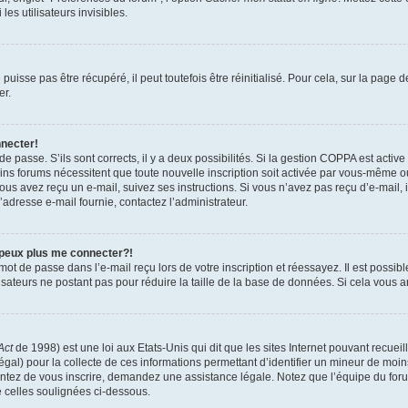
es utilisateurs invisibles.
isse pas être récupéré, il peut toutefois être réinitialisé. Pour cela, sur la page 
er.
nnecter!
 de passe. S’ils sont corrects, il y a deux possibilités. Si la gestion COPPA est activ
tains forums nécessitent que toute nouvelle inscription soit activée par vous-même 
 vous avez reçu un e-mail, suivez ses instructions. Si vous n’avez pas reçu d’e-mail,
 l’adresse e-mail fournie, contactez l’administrateur.
 peux plus me connecter?!
ot de passe dans l’e-mail reçu lors de votre inscription et réessayez. Il est possibl
isateurs ne postant pas pour réduire la taille de la base de données. Si cela vous ar
Act
de 1998) est une loi aux Etats-Unis qui dit que les sites Internet pouvant recuei
égal) pour la collecte de ces informations permettant d’identifier un mineur de moi
tentez de vous inscrire, demandez une assistance légale. Notez que l’équipe du foru
e celles soulignées ci-dessous.