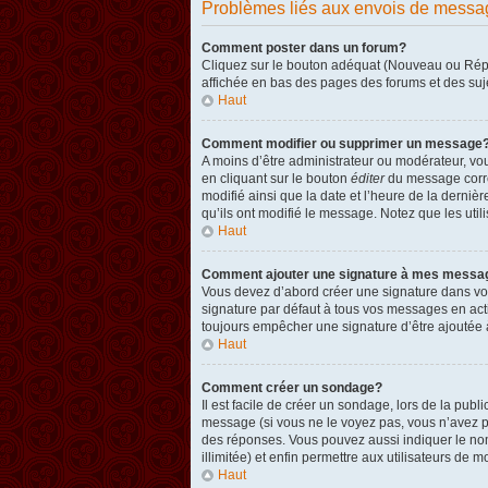
Problèmes liés aux envois de messa
Comment poster dans un forum?
Cliquez sur le bouton adéquat (Nouveau ou Répon
affichée en bas des pages des forums et des su
Haut
Comment modifier ou supprimer un message
A moins d’être administrateur ou modérateur, v
en cliquant sur le bouton
éditer
du message corres
modifié ainsi que la date et l’heure de la derni
qu’ils ont modifié le message. Notez que les ut
Haut
Comment ajouter une signature à mes messa
Vous devez d’abord créer une signature dans vot
signature par défaut à tous vos messages en act
toujours empêcher une signature d’être ajouté
Haut
Comment créer un sondage?
Il est facile de créer un sondage, lors de la pub
message (si vous ne le voyez pas, vous n’avez p
des réponses. Vous pouvez aussi indiquer le nombr
illimitée) et enfin permettre aux utilisateurs de mo
Haut