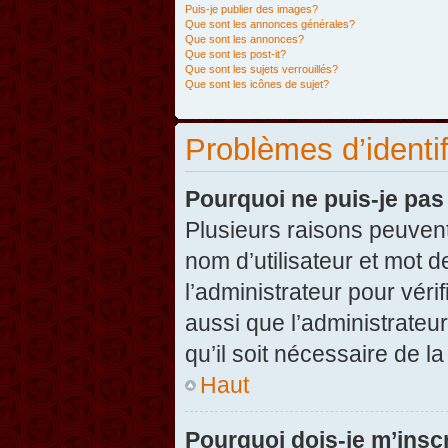
Puis-je publier des images?
Que sont les annonces générales?
Que sont les annonces?
Que sont les post-it?
Que sont les sujets verrouillés?
Que sont les icônes de sujet?
Problèmes d’identifi
Pourquoi ne puis-je pa
Plusieurs raisons peuvent
nom d’utilisateur et mot d
l’administrateur pour véri
aussi que l’administrateur
qu’il soit nécessaire de la
Haut
Pourquoi dois-je m’inscr