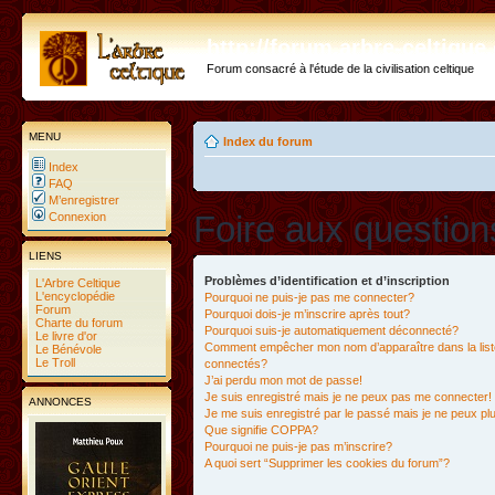
http://forum.arbre-celtiqu
Forum consacré à l'étude de la civilisation celtique
MENU
Index du forum
Index
FAQ
M’enregistrer
Foire aux questio
Connexion
LIENS
Problèmes d’identification et d’inscription
L'Arbre Celtique
L'encyclopédie
Pourquoi ne puis-je pas me connecter?
Forum
Pourquoi dois-je m’inscrire après tout?
Charte du forum
Pourquoi suis-je automatiquement déconnecté?
Le livre d'or
Comment empêcher mon nom d’apparaître dans la liste
Le Bénévole
Le Troll
connectés?
J’ai perdu mon mot de passe!
Je suis enregistré mais je ne peux pas me connecter!
ANNONCES
Je me suis enregistré par le passé mais je ne peux p
Que signifie COPPA?
Pourquoi ne puis-je pas m’inscrire?
A quoi sert “Supprimer les cookies du forum”?