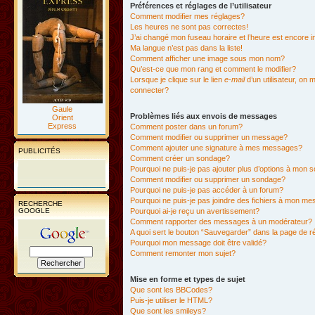
Préférences et réglages de l’utilisateur
Comment modifier mes réglages?
Les heures ne sont pas correctes!
J’ai changé mon fuseau horaire et l’heure est encore i
Ma langue n’est pas dans la liste!
Comment afficher une image sous mon nom?
Qu’est-ce que mon rang et comment le modifier?
Lorsque je clique sur le lien
e-mail
d’un utilisateur, o
connecter?
Gaule
Problèmes liés aux envois de messages
Orient
Express
Comment poster dans un forum?
Comment modifier ou supprimer un message?
Comment ajouter une signature à mes messages?
PUBLICITÉS
Comment créer un sondage?
Pourquoi ne puis-je pas ajouter plus d’options à mon
Comment modifier ou supprimer un sondage?
Pourquoi ne puis-je pas accéder à un forum?
Pourquoi ne puis-je pas joindre des fichiers à mon m
RECHERCHE
GOOGLE
Pourquoi ai-je reçu un avertissement?
Comment rapporter des messages à un modérateur?
A quoi sert le bouton “Sauvegarder” dans la page de 
Pourquoi mon message doit être validé?
Comment remonter mon sujet?
Mise en forme et types de sujet
Que sont les BBCodes?
Puis-je utiliser le HTML?
Que sont les smileys?