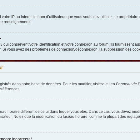
nni votre IP ou interdit le nom d’utilisateur que vous souhaitez utiliser. Le propriéta
 de renseignements.
?
qui conservent votre identification et votre connexion au forum. Ils fournissent aus
teur. Si vous avez des problèmes de connexion/déconnexion, la suppression des cooki
ur
egistrés dans notre base de données. Pour les modifier, visitez le lien
Panneau de l’u
préférences.
fuseau horaire différent de celui dans lequel vous êtes. Dans ce cas, vous devez mod
lisateur. Notez que la modification du fuseau horaire, comme la plupart des réglages
encore incorrecte!