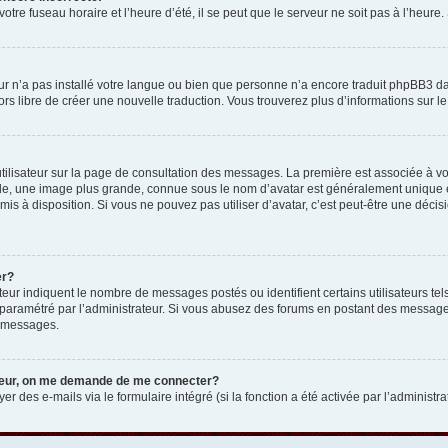
otre fuseau horaire et l’heure d’été, il se peut que le serveur ne soit pas à l’heure
eur n’a pas installé votre langue ou bien que personne n’a encore traduit phpBB3 d
lors libre de créer une nouvelle traduction. Vous trouverez plus d’informations sur l
tilisateur sur la page de consultation des messages. La première est associée à v
e, une image plus grande, connue sous le nom d’avatar est généralement unique et p
 mis à disposition. Si vous ne pouvez pas utiliser d’avatar, c’est peut-être une déc
er?
teur indiquent le nombre de messages postés ou identifient certains utilisateurs t
 est paramétré par l’administrateur. Si vous abusez des forums en postant des messa
e messages.
ateur, on me demande de me connecter?
er des e-mails via le formulaire intégré (si la fonction a été activée par l’administr