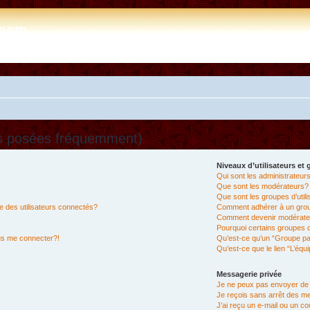
e.com
ns posées fréquemment)
Niveaux d’utilisateurs et
Qui sont les administrateur
Que sont les modérateurs?
Que sont les groupes d’util
 des utilisateurs connectés?
Comment adhérer à un group
Comment devenir modérate
Pourquoi certains groupes d
lus me connecter?!
Qu’est-ce qu’un “Groupe pa
Qu’est-ce que le lien “L’équ
Messagerie privée
Je ne peux pas envoyer de
Je reçois sans arrêt des m
J’ai reçu un e-mail ou un cou