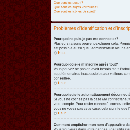
Que sont les post-it?
Que sont les sujets verrouillés?
Que sont les icônes de sujet?
Problèmes d’identification et d’inscri
Pourquoi ne puis-je pas me connecter?
Plusieurs raisons peuvent expliquer cela. Premièr
est possible aussi que l’administrateur ait une er
Haut
Pourquoi dois-je m’inscrire après tout?
Vous pouvez ne pas en avoir besoin mais l’admini
supplémentaires inaccessibles aux visiteurs comm
conseillée.
Haut
Pourquoi suis-je automatiquement déconnect
Si vous ne cochez pas la case
Me connecter aut
votre compte. Pour rester connecté, cochez cette
vous ne voyez pas cette case, cela signifie que l’
Haut
Comment empêcher mon nom d’apparaître dans 
Vous trouverez dans votre panneau de l’utilisateu