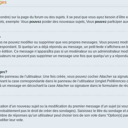
ges
dre) sur la page du forum ou des sujets. Il se peut que vous ayez besoin d’être en
jets, exemple: Vous
pouvez
poster des nouveaux sujets, Vous
pouvez
participer aux
?
ous ne pouvez modifier ou supprimer que vos propres messages. Vous pouvez modif
pondant. Si quelqu’un a déjà répondu au message, un petit texte s’affichera en bas
ère édition. Ce message n’apparaîtra pas si un modérateur ou un administrateur modif
ilisateurs ne peuvent pas supprimer un message une fois que quelqu’un y a répondu
ges?
re panneau de l’utilisateur. Une fois créée, vous pouvez cocher
Attacher sa signat
ivant la case correspondante dans le panneau de l’utilisateur (onglet
Préférences d
e à un message en décochant la case
Attacher sa signature
dans le formulaire de r
lication d’un nouveau sujet ou la modification du premier message d’un sujet (si vou
robablement pas le droit de créer des sondages). Saisissez le titre du sondage et
e de réponses qu’un utilisateur peut choisir lors de son vote dans “Option(s) par l
difier leur vote.