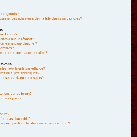
et d’ignorés?
primer des utilisateurs de ma liste d’amis ou d’ignorés?
ms
les forums?
envoie aucun résultat?
ourne une page blanche!?
membres?
es propres messages et sujets?
 favoris
e les favoris et la surveillance?
ums ou sujets spécifiques?
mes surveillances de sujets?
utorisés sur ce forum?
chiers joints?
forum?
 n’est pas disponible?
 ou les questions légales concernant ce forum?