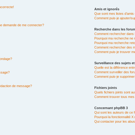
ncorrecte!
Amis et ignorés
Que sont mes listes d’amis 
Comment puis-je ajouter/sup
n me demande de me connecter?
Recherche dans les foru
Comment rechercher dans 
Pourquoi ma recherche ne r
Pourquoi ma recherche ret
Comment rechercher des 
Comment puis-je trouver m
 sondage?
Surveillance des sujets et
Quelle est la différence entr
Comment surveiller des for
essage?
Comment puis-je supprimer 
rédaction de message?
Fichiers joints
Quels fichiers joints sont a
Comment trouver tous mes fi
Concernant phpBB 3
Qui sont les auteurs de ce 
Pourquoi la fonctionnalité X
Qui contacter pour les abus