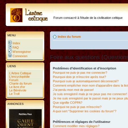
http://forum.arbre-celtiqu
Forum consacré à l'étude de la civilisation celtique
MENU
Index du forum
Index
FAQ
M’enregistrer
Foire aux questions (Questio
Connexion
LIENS
Problèmes d’identification et d’inscription
Pourquoi ne puis-je pas me connecter?
L'Arbre Celtique
L'encyclopédie
Pourquoi dois-je m’inscrire après tout?
Forum
Pourquoi suis-je automatiquement déconnecté?
Charte du forum
Comment empêcher mon nom d’apparaître dans la liste
Le livre d'or
J’ai perdu mon mot de passe!
Le Bénévole
Le Troll
Je suis enregistré mais je ne peux pas me connecter!
Je me suis enregistré par le passé mais je ne peux p
Que signifie COPPA?
ANNONCES
Pourquoi ne puis-je pas m’inscrire?
A quoi sert “Supprimer les cookies du forum”?
Préférences et réglages de l’utilisateur
Comment modifier mes réglages?