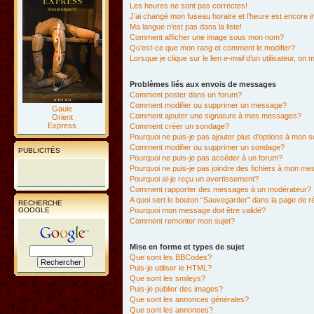
Les heures ne sont pas correctes!
J’ai changé mon fuseau horaire et l’heure est encore i
Ma langue n’est pas dans la liste!
Comment afficher une image sous mon nom?
Qu’est-ce que mon rang et comment le modifier?
Lorsque je clique sur le lien
e-mail
d’un utilisateur, o
Problèmes liés aux envois de messages
Comment poster dans un forum?
Comment modifier ou supprimer un message?
Gaule
Comment ajouter une signature à mes messages?
Orient
Express
Comment créer un sondage?
Pourquoi ne puis-je pas ajouter plus d’options à mon
Comment modifier ou supprimer un sondage?
PUBLICITÉS
Pourquoi ne puis-je pas accéder à un forum?
Pourquoi ne puis-je pas joindre des fichiers à mon m
Pourquoi ai-je reçu un avertissement?
Comment rapporter des messages à un modérateur?
A quoi sert le bouton “Sauvegarder” dans la page de 
RECHERCHE
GOOGLE
Pourquoi mon message doit être validé?
Comment remonter mon sujet?
Mise en forme et types de sujet
Que sont les BBCodes?
Puis-je utiliser le HTML?
Que sont les smileys?
Puis-je publier des images?
Que sont les annonces générales?
Que sont les annonces?