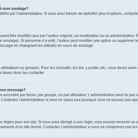
s à mon sondage?
ni par l’administrateur. Si vous avez besoin de spécifier plus d’options, contacte
t être modifiés que par l’auteur original, un modérateur ou un administrateur. P
é le sondage). Si personne n’a voté, l’auteur peut modifier une option ou supprimer 
 trucage en changeant les intitulés en cours de sondage.
utilisateurs ou groupes. Pour les consulter, les lire, y poster, etc., vous devez av
s devez donc les contacter.
 à mon message?
être accordée par forum, par groupe, ou par utilisateur. L’administrateur peut ne pas a
 Contactez l’administrateur si vous ne savez pas pourquoi vous ne pouvez pas ajoute
ègles pour son site. Si vous avez dérogé à une règle, vous pouvez recevoir un ave
sements d’un site donné. Contactez l’administrateur si vous ne comprenez pas les 