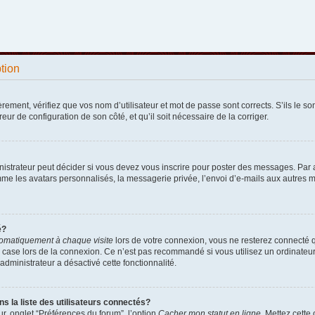
ption
ement, vérifiez que vos nom d’utilisateur et mot de passe sont corrects. S’ils le sont
reur de configuration de son côté, et qu’il soit nécessaire de la corriger.
strateur peut décider si vous devez vous inscrire pour poster des messages. Par ail
e les avatars personnalisés, la messagerie privée, l’envoi d’e-mails aux autres me
é?
omatiquement à chaque visite
lors de votre connexion, vous ne resterez connecté 
 case lors de la connexion. Ce n’est pas recommandé si vous utilisez un ordinateur p
administrateur a désactivé cette fonctionnalité.
la liste des utilisateurs connectés?
r, onglet “Préférences du forum”, l’option
Cacher mon statut en ligne
. Mettez cette