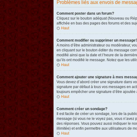
Problèmes liés aux envois de messa
Comment poster dans un forum?
Cliquez sur le bouton adéquat (Nouveau ou Répon
affichée en bas des pages des forums et des su
Haut
Comment modifier ou supprimer un message
A moins d’être administrateur ou modérateur, v
en cliquant sur le bouton
éditer
du message corres
modifié ainsi que la date et l’heure de la derni
qu’ils ont modifié le message. Notez que les ut
Haut
Comment ajouter une signature à mes messa
Vous devez d’abord créer une signature dans vot
signature par défaut à tous vos messages en act
toujours empêcher une signature d’être ajouté
Haut
Comment créer un sondage?
Il est facile de créer un sondage, lors de la pub
message (si vous ne le voyez pas, vous n’avez p
des réponses. Vous pouvez aussi indiquer le nombr
illimitée) et enfin permettre aux utilisateurs de mo
Haut