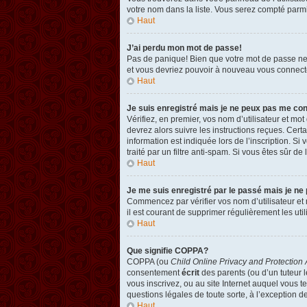
votre nom dans la liste. Vous serez compté parmi l
Haut
J’ai perdu mon mot de passe!
Pas de panique! Bien que votre mot de passe ne pu
et vous devriez pouvoir à nouveau vous connect
Haut
Je suis enregistré mais je ne peux pas me co
Vérifiez, en premier, vos nom d’utilisateur et mot
devrez alors suivre les instructions reçues. Cer
information est indiquée lors de l’inscription. Si
traité par un filtre anti-spam. Si vous êtes sûr de
Haut
Je me suis enregistré par le passé mais je ne
Commencez par vérifier vos nom d’utilisateur et m
il est courant de supprimer régulièrement les util
Haut
Que signifie COPPA?
COPPA (ou
Child Online Privacy and Protection 
consentement
écrit
des parents (ou d’un tuteur l
vous inscrivez, ou au site Internet auquel vous 
questions légales de toute sorte, à l’exception d
Haut