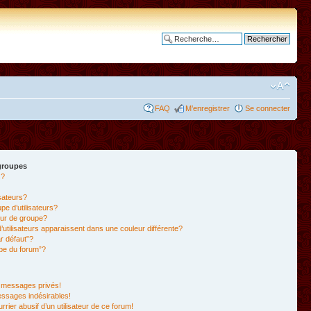
Recherche avancée
FAQ
M’enregistrer
Se connecter
 groupes
s?
isateurs?
e d’utilisateurs?
ur de groupe?
’utilisateurs apparaissent dans une couleur différente?
r défaut”?
ipe du forum”?
 messages privés!
essages indésirables!
rrier abusif d’un utilisateur de ce forum!