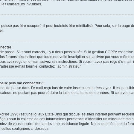
es utilisateurs invisibles.
isse pas être récupéré, il peut toutefois être réinitialisé. Pour cela, sur la page 
er.
nnecter!
 de passe. S’ils sont corrects, il y a deux possibilités. Si la gestion COPPA est activ
tains forums nécessitent que toute nouvelle inscription soit activée par vous-même 
 vous avez reçu un e-mail, suivez ses instructions. Si vous n’avez pas reçu d’e-mail,
 l’adresse e-mail fournie, contactez l’administrateur.
 peux plus me connecter?!
ot de passe dans l’e-mail reçu lors de votre inscription et réessayez. Il est possibl
isateurs ne postant pas pour réduire la taille de la base de données. Si cela vous ar
Act
de 1998) est une loi aux Etats-Unis qui dit que les sites Internet pouvant recuei
égal) pour la collecte de ces informations permettant d’identifier un mineur de moi
tentez de vous inscrire, demandez une assistance légale. Notez que l’équipe du foru
e celles soulignées ci-dessous.