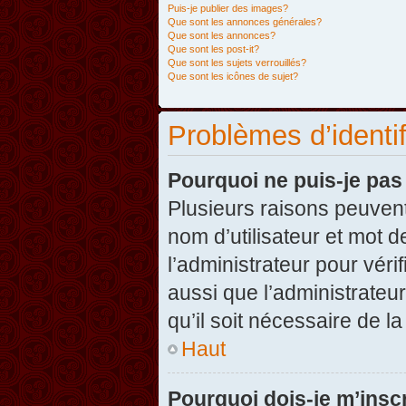
Puis-je publier des images?
Que sont les annonces générales?
Que sont les annonces?
Que sont les post-it?
Que sont les sujets verrouillés?
Que sont les icônes de sujet?
Problèmes d’identifi
Pourquoi ne puis-je pa
Plusieurs raisons peuvent
nom d’utilisateur et mot d
l’administrateur pour véri
aussi que l’administrateur
qu’il soit nécessaire de la
Haut
Pourquoi dois-je m’inscr