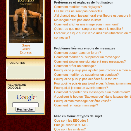
Préférences et réglages de l’utilisateur
Comment modifier mes réglages?
Les heures ne sont pas correctes!
J’ai changé mon fuseau horaire et l’heure est encore i
Ma langue n’est pas dans la liste!
Comment afficher une image sous mon nom?
Qu’est-ce que mon rang et comment le modifier?
Lorsque je clique sur le lien
e-mail
d’un utilisateur, o
connecter?
Gaule
Problèmes liés aux envois de messages
Orient
Express
Comment poster dans un forum?
Comment modifier ou supprimer un message?
Comment ajouter une signature à mes messages?
PUBLICITÉS
Comment créer un sondage?
Pourquoi ne puis-je pas ajouter plus d’options à mon
Comment modifier ou supprimer un sondage?
Pourquoi ne puis-je pas accéder à un forum?
Pourquoi ne puis-je pas joindre des fichiers à mon m
RECHERCHE
GOOGLE
Pourquoi ai-je reçu un avertissement?
Comment rapporter des messages à un modérateur?
A quoi sert le bouton “Sauvegarder” dans la page de 
Pourquoi mon message doit être validé?
Comment remonter mon sujet?
Mise en forme et types de sujet
Que sont les BBCodes?
Puis-je utiliser le HTML?
Que sont les smileys?