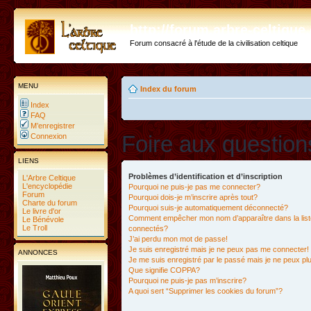
http://forum.arbre-celtiqu
Forum consacré à l'étude de la civilisation celtique
MENU
Index du forum
Index
FAQ
M’enregistrer
Foire aux questio
Connexion
LIENS
Problèmes d’identification et d’inscription
L'Arbre Celtique
L'encyclopédie
Pourquoi ne puis-je pas me connecter?
Forum
Pourquoi dois-je m’inscrire après tout?
Charte du forum
Pourquoi suis-je automatiquement déconnecté?
Le livre d'or
Comment empêcher mon nom d’apparaître dans la liste
Le Bénévole
Le Troll
connectés?
J’ai perdu mon mot de passe!
Je suis enregistré mais je ne peux pas me connecter!
ANNONCES
Je me suis enregistré par le passé mais je ne peux p
Que signifie COPPA?
Pourquoi ne puis-je pas m’inscrire?
A quoi sert “Supprimer les cookies du forum”?