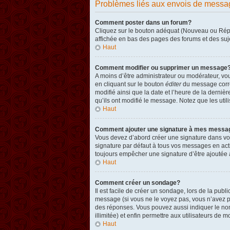
Problèmes liés aux envois de messa
Comment poster dans un forum?
Cliquez sur le bouton adéquat (Nouveau ou Répon
affichée en bas des pages des forums et des su
Haut
Comment modifier ou supprimer un message
A moins d’être administrateur ou modérateur, v
en cliquant sur le bouton
éditer
du message corres
modifié ainsi que la date et l’heure de la derni
qu’ils ont modifié le message. Notez que les ut
Haut
Comment ajouter une signature à mes messa
Vous devez d’abord créer une signature dans vot
signature par défaut à tous vos messages en act
toujours empêcher une signature d’être ajouté
Haut
Comment créer un sondage?
Il est facile de créer un sondage, lors de la pub
message (si vous ne le voyez pas, vous n’avez p
des réponses. Vous pouvez aussi indiquer le nombr
illimitée) et enfin permettre aux utilisateurs de mo
Haut