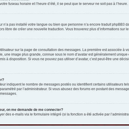
otre fuseau horaire et l’heure d’été, il se peut que le serveur ne soit pas à l’heure
eur n’a pas installé votre langue ou bien que personne n’a encore traduit phpBB3 d
lors libre de créer une nouvelle traduction. Vous trouverez plus d’informations sur l
tilisateur sur la page de consultation des messages. La première est associée à v
e, une image plus grande, connue sous le nom d’avatar est généralement unique et p
 mis à disposition. Si vous ne pouvez pas utiliser d’avatar, c’est peut-être une déc
er?
teur indiquent le nombre de messages postés ou identifient certains utilisateurs t
 est paramétré par l’administrateur. Si vous abusez des forums en postant des messa
e messages.
ateur, on me demande de me connecter?
er des e-mails via le formulaire intégré (si la fonction a été activée par l’administr