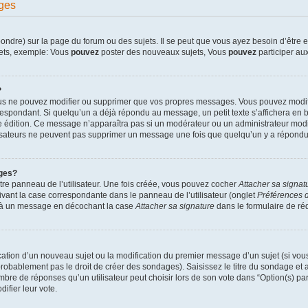
ges
dre) sur la page du forum ou des sujets. Il se peut que vous ayez besoin d’être en
jets, exemple: Vous
pouvez
poster des nouveaux sujets, Vous
pouvez
participer aux
?
ous ne pouvez modifier ou supprimer que vos propres messages. Vous pouvez modif
pondant. Si quelqu’un a déjà répondu au message, un petit texte s’affichera en bas
ère édition. Ce message n’apparaîtra pas si un modérateur ou un administrateur modif
ilisateurs ne peuvent pas supprimer un message une fois que quelqu’un y a répondu
ges?
re panneau de l’utilisateur. Une fois créée, vous pouvez cocher
Attacher sa signat
ivant la case correspondante dans le panneau de l’utilisateur (onglet
Préférences d
e à un message en décochant la case
Attacher sa signature
dans le formulaire de r
lication d’un nouveau sujet ou la modification du premier message d’un sujet (si vou
robablement pas le droit de créer des sondages). Saisissez le titre du sondage et
e de réponses qu’un utilisateur peut choisir lors de son vote dans “Option(s) par l
difier leur vote.