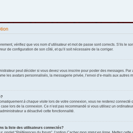
ption
ement, vérifiez que vos nom d’utilisateur et mot de passe sont corrects. S’ils le sont
reur de configuration de son côté, et qu’il soit nécessaire de la corriger.
strateur peut décider si vous devez vous inscrire pour poster des messages. Par ail
e les avatars personnalisés, la messagerie privée, l’envoi d’e-mails aux autres me
é?
omatiquement à chaque visite
lors de votre connexion, vous ne resterez connecté 
 case lors de la connexion. Ce n’est pas recommandé si vous utilisez un ordinateur p
administrateur a désactivé cette fonctionnalité.
la liste des utilisateurs connectés?
r, onglet “Préférences du forum”, l’option
Cacher mon statut en ligne
. Mettez cette