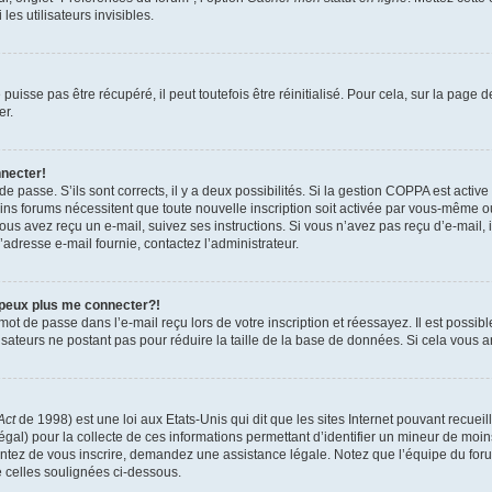
es utilisateurs invisibles.
isse pas être récupéré, il peut toutefois être réinitialisé. Pour cela, sur la page 
er.
nnecter!
 de passe. S’ils sont corrects, il y a deux possibilités. Si la gestion COPPA est activ
tains forums nécessitent que toute nouvelle inscription soit activée par vous-même 
 vous avez reçu un e-mail, suivez ses instructions. Si vous n’avez pas reçu d’e-mail,
 l’adresse e-mail fournie, contactez l’administrateur.
 peux plus me connecter?!
ot de passe dans l’e-mail reçu lors de votre inscription et réessayez. Il est possibl
isateurs ne postant pas pour réduire la taille de la base de données. Si cela vous ar
Act
de 1998) est une loi aux Etats-Unis qui dit que les sites Internet pouvant recuei
égal) pour la collecte de ces informations permettant d’identifier un mineur de moi
tentez de vous inscrire, demandez une assistance légale. Notez que l’équipe du foru
e celles soulignées ci-dessous.