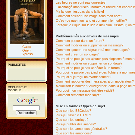
Les heures ne sont pas correctes!
J’ai changé mon fuseau horaire et l’heure est encore i
Ma langue n’est pas dans la liste!
Comment afficher une image sous mon nom?
Qu’est-ce que mon rang et comment le modifier?
Lorsque je clique sur le lien
e-mail
d’un utilisateur, o
Problèmes liés aux envois de messages
Comment poster dans un forum?
Comment modifier ou supprimer un message?
Gaule
Comment ajouter une signature à mes messages?
Orient
Express
Comment créer un sondage?
Pourquoi ne puis-je pas ajouter plus d’options à mon
Comment modifier ou supprimer un sondage?
PUBLICITÉS
Pourquoi ne puis-je pas accéder à un forum?
Pourquoi ne puis-je pas joindre des fichiers à mon m
Pourquoi ai-je reçu un avertissement?
Comment rapporter des messages à un modérateur?
A quoi sert le bouton “Sauvegarder” dans la page de 
RECHERCHE
GOOGLE
Pourquoi mon message doit être validé?
Comment remonter mon sujet?
Mise en forme et types de sujet
Que sont les BBCodes?
Puis-je utiliser le HTML?
Que sont les smileys?
Puis-je publier des images?
Que sont les annonces générales?
Que sont les annonces?