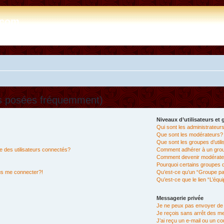
e.com
ns posées fréquemment)
Niveaux d’utilisateurs et
Qui sont les administrateur
Que sont les modérateurs?
Que sont les groupes d’util
 des utilisateurs connectés?
Comment adhérer à un group
Comment devenir modérate
Pourquoi certains groupes d
lus me connecter?!
Qu’est-ce qu’un “Groupe pa
Qu’est-ce que le lien “L’équ
Messagerie privée
Je ne peux pas envoyer de
Je reçois sans arrêt des m
J’ai reçu un e-mail ou un cou