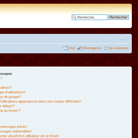
Recherche avancée
FAQ
M’enregistrer
Se connecter
 groupes
s?
isateurs?
e d’utilisateurs?
ur de groupe?
’utilisateurs apparaissent dans une couleur différente?
r défaut”?
ipe du forum”?
 messages privés!
essages indésirables!
rrier abusif d’un utilisateur de ce forum!