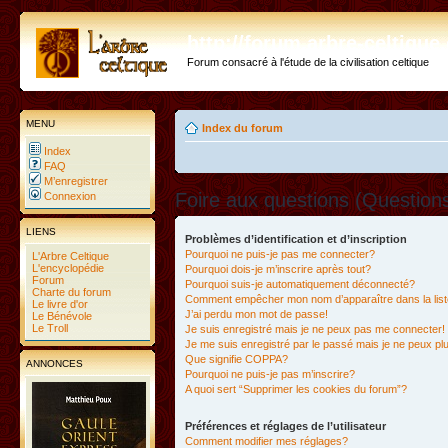
http://forum.arbre-celtiqu
Forum consacré à l'étude de la civilisation celtique
MENU
Index du forum
Index
FAQ
M’enregistrer
Foire aux questions (Questio
Connexion
LIENS
Problèmes d’identification et d’inscription
Pourquoi ne puis-je pas me connecter?
L'Arbre Celtique
L'encyclopédie
Pourquoi dois-je m’inscrire après tout?
Forum
Pourquoi suis-je automatiquement déconnecté?
Charte du forum
Comment empêcher mon nom d’apparaître dans la liste
Le livre d'or
J’ai perdu mon mot de passe!
Le Bénévole
Le Troll
Je suis enregistré mais je ne peux pas me connecter!
Je me suis enregistré par le passé mais je ne peux p
Que signifie COPPA?
ANNONCES
Pourquoi ne puis-je pas m’inscrire?
A quoi sert “Supprimer les cookies du forum”?
Préférences et réglages de l’utilisateur
Comment modifier mes réglages?