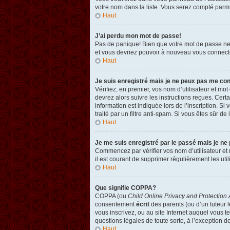
votre nom dans la liste. Vous serez compté parmi l
Haut
J’ai perdu mon mot de passe!
Pas de panique! Bien que votre mot de passe ne pu
et vous devriez pouvoir à nouveau vous connect
Haut
Je suis enregistré mais je ne peux pas me co
Vérifiez, en premier, vos nom d’utilisateur et mot
devrez alors suivre les instructions reçues. Cer
information est indiquée lors de l’inscription. Si
traité par un filtre anti-spam. Si vous êtes sûr de
Haut
Je me suis enregistré par le passé mais je ne
Commencez par vérifier vos nom d’utilisateur et m
il est courant de supprimer régulièrement les util
Haut
Que signifie COPPA?
COPPA (ou
Child Online Privacy and Protection 
consentement
écrit
des parents (ou d’un tuteur l
vous inscrivez, ou au site Internet auquel vous 
questions légales de toute sorte, à l’exception d
Haut