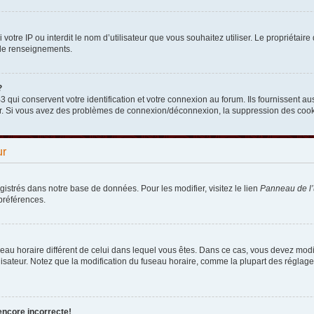
nni votre IP ou interdit le nom d’utilisateur que vous souhaitez utiliser. Le propriéta
 de renseignements.
?
qui conservent votre identification et votre connexion au forum. Ils fournissent aus
teur. Si vous avez des problèmes de connexion/déconnexion, la suppression des cooki
ur
egistrés dans notre base de données. Pour les modifier, visitez le lien
Panneau de l’u
préférences.
fuseau horaire différent de celui dans lequel vous êtes. Dans ce cas, vous devez mod
lisateur. Notez que la modification du fuseau horaire, comme la plupart des réglages
encore incorrecte!