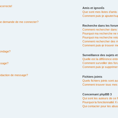
ncorrecte!
Amis et ignorés
Que sont mes listes d’amis 
Comment puis-je ajouter/sup
n me demande de me connecter?
Recherche dans les foru
Comment rechercher dans 
Pourquoi ma recherche ne r
Pourquoi ma recherche ret
Comment rechercher des 
Comment puis-je trouver m
 sondage?
Surveillance des sujets et
Quelle est la différence entr
Comment surveiller des for
essage?
Comment puis-je supprimer 
rédaction de message?
Fichiers joints
Quels fichiers joints sont a
Comment trouver tous mes fi
Concernant phpBB 3
Qui sont les auteurs de ce 
Pourquoi la fonctionnalité X
Qui contacter pour les abus