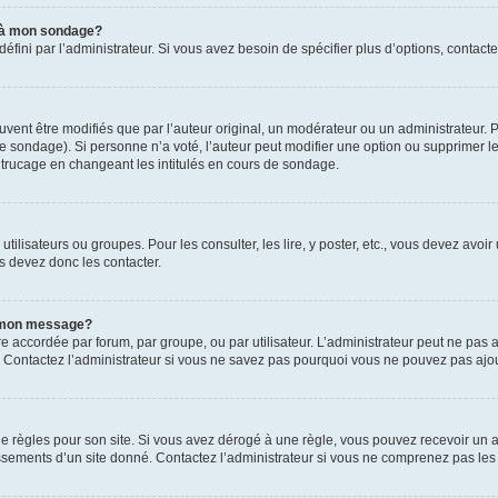
s à mon sondage?
ni par l’administrateur. Si vous avez besoin de spécifier plus d’options, contacte
t être modifiés que par l’auteur original, un modérateur ou un administrateur. P
é le sondage). Si personne n’a voté, l’auteur peut modifier une option ou supprimer 
 trucage en changeant les intitulés en cours de sondage.
utilisateurs ou groupes. Pour les consulter, les lire, y poster, etc., vous devez av
s devez donc les contacter.
 à mon message?
être accordée par forum, par groupe, ou par utilisateur. L’administrateur peut ne pas a
 Contactez l’administrateur si vous ne savez pas pourquoi vous ne pouvez pas ajoute
ègles pour son site. Si vous avez dérogé à une règle, vous pouvez recevoir un ave
sements d’un site donné. Contactez l’administrateur si vous ne comprenez pas les 