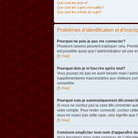
Que sont les post-it?
Que sont les sujets verrouillés?
Que sont les icônes de sujet?
Problèmes d’identification et d’inscri
Pourquoi ne puis-je pas me connecter?
Plusieurs raisons peuvent expliquer cela. Premièr
est possible aussi que l’administrateur ait une er
Haut
Pourquoi dois-je m’inscrire après tout?
Vous pouvez ne pas en avoir besoin mais l’admini
supplémentaires inaccessibles aux visiteurs comm
conseillée.
Haut
Pourquoi suis-je automatiquement déconnect
Si vous ne cochez pas la case
Me connecter aut
votre compte. Pour rester connecté, cochez cette
vous ne voyez pas cette case, cela signifie que l’
Haut
Comment empêcher mon nom d’apparaître dans 
Vous trouverez dans votre panneau de l’utilisateu