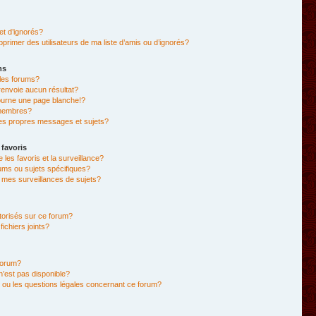
et d’ignorés?
primer des utilisateurs de ma liste d’amis ou d’ignorés?
ms
les forums?
envoie aucun résultat?
ourne une page blanche!?
membres?
es propres messages et sujets?
 favoris
e les favoris et la surveillance?
ums ou sujets spécifiques?
mes surveillances de sujets?
utorisés sur ce forum?
chiers joints?
forum?
 n’est pas disponible?
 ou les questions légales concernant ce forum?