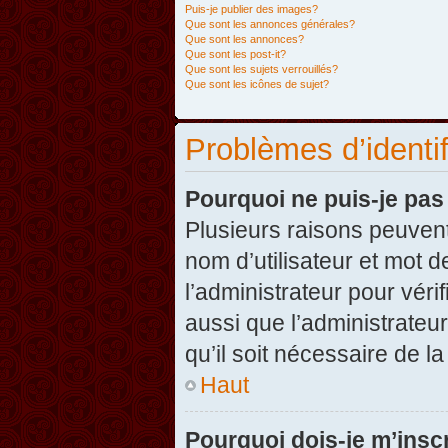
Puis-je publier des images?
Que sont les annonces générales?
Que sont les annonces?
Que sont les post-it?
Que sont les sujets verrouillés?
Que sont les icônes de sujet?
Problèmes d’identifi
Pourquoi ne puis-je pa
Plusieurs raisons peuvent
nom d’utilisateur et mot d
l’administrateur pour véri
aussi que l’administrateur
qu’il soit nécessaire de la
Haut
Pourquoi dois-je m’inscr