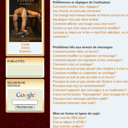
Préférences et réglages de l’utilisateur
Comment modifier mes réglages?
Les heures ne sont pas correctes!
J’ai changé mon fuseau horaire et l’heure est encore i
Ma langue n’est pas dans la liste!
Comment afficher une image sous mon nom?
Qu’est-ce que mon rang et comment le modifier?
Lorsque je clique sur le lien
e-mail
d’un utilisateur, o
connecter?
Gaule
Problèmes liés aux envois de messages
Orient
Express
Comment poster dans un forum?
Comment modifier ou supprimer un message?
Comment ajouter une signature à mes messages?
PUBLICITÉS
Comment créer un sondage?
Pourquoi ne puis-je pas ajouter plus d’options à mon
Comment modifier ou supprimer un sondage?
Pourquoi ne puis-je pas accéder à un forum?
Pourquoi ne puis-je pas joindre des fichiers à mon m
RECHERCHE
GOOGLE
Pourquoi ai-je reçu un avertissement?
Comment rapporter des messages à un modérateur?
A quoi sert le bouton “Sauvegarder” dans la page de 
Pourquoi mon message doit être validé?
Comment remonter mon sujet?
Mise en forme et types de sujet
Que sont les BBCodes?
Puis-je utiliser le HTML?
Que sont les smileys?