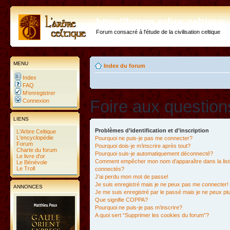
http://forum.arbre-celtiqu
Forum consacré à l'étude de la civilisation celtique
MENU
Index du forum
Index
FAQ
M’enregistrer
Foire aux questio
Connexion
LIENS
Problèmes d’identification et d’inscription
L'Arbre Celtique
L'encyclopédie
Pourquoi ne puis-je pas me connecter?
Forum
Pourquoi dois-je m’inscrire après tout?
Charte du forum
Pourquoi suis-je automatiquement déconnecté?
Le livre d'or
Comment empêcher mon nom d’apparaître dans la liste
Le Bénévole
Le Troll
connectés?
J’ai perdu mon mot de passe!
Je suis enregistré mais je ne peux pas me connecter!
ANNONCES
Je me suis enregistré par le passé mais je ne peux p
Que signifie COPPA?
Pourquoi ne puis-je pas m’inscrire?
A quoi sert “Supprimer les cookies du forum”?