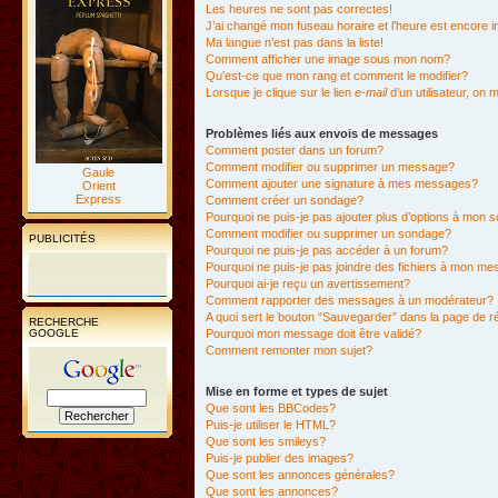
Les heures ne sont pas correctes!
J’ai changé mon fuseau horaire et l’heure est encore i
Ma langue n’est pas dans la liste!
Comment afficher une image sous mon nom?
Qu’est-ce que mon rang et comment le modifier?
Lorsque je clique sur le lien
e-mail
d’un utilisateur, o
Problèmes liés aux envois de messages
Comment poster dans un forum?
Comment modifier ou supprimer un message?
Gaule
Comment ajouter une signature à mes messages?
Orient
Express
Comment créer un sondage?
Pourquoi ne puis-je pas ajouter plus d’options à mon
Comment modifier ou supprimer un sondage?
PUBLICITÉS
Pourquoi ne puis-je pas accéder à un forum?
Pourquoi ne puis-je pas joindre des fichiers à mon m
Pourquoi ai-je reçu un avertissement?
Comment rapporter des messages à un modérateur?
A quoi sert le bouton “Sauvegarder” dans la page de 
RECHERCHE
GOOGLE
Pourquoi mon message doit être validé?
Comment remonter mon sujet?
Mise en forme et types de sujet
Que sont les BBCodes?
Puis-je utiliser le HTML?
Que sont les smileys?
Puis-je publier des images?
Que sont les annonces générales?
Que sont les annonces?