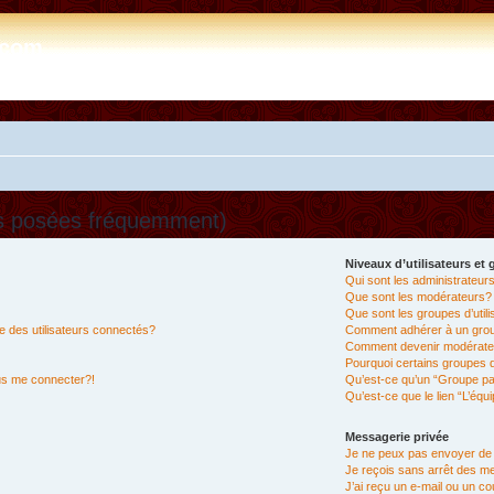
e.com
ns posées fréquemment)
Niveaux d’utilisateurs et
Qui sont les administrateur
Que sont les modérateurs?
Que sont les groupes d’util
 des utilisateurs connectés?
Comment adhérer à un group
Comment devenir modérate
Pourquoi certains groupes d
lus me connecter?!
Qu’est-ce qu’un “Groupe pa
Qu’est-ce que le lien “L’équ
Messagerie privée
Je ne peux pas envoyer de
Je reçois sans arrêt des m
J’ai reçu un e-mail ou un cou