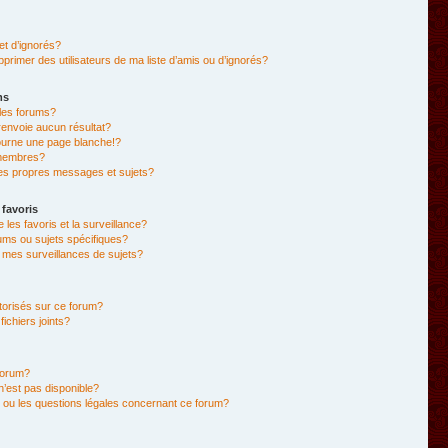
et d’ignorés?
primer des utilisateurs de ma liste d’amis ou d’ignorés?
ms
les forums?
envoie aucun résultat?
ourne une page blanche!?
membres?
es propres messages et sujets?
 favoris
e les favoris et la surveillance?
ums ou sujets spécifiques?
mes surveillances de sujets?
utorisés sur ce forum?
chiers joints?
forum?
 n’est pas disponible?
 ou les questions légales concernant ce forum?