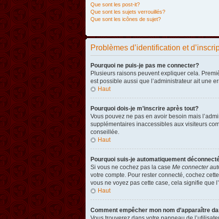
Que sont les post-it?
Que sont les sujets verrouillés?
Que sont les icônes de sujet?
Problèmes d’identification et d’inscri
Pourquoi ne puis-je pas me connecter?
Plusieurs raisons peuvent expliquer cela. Premièr
est possible aussi que l’administrateur ait une er
Haut
Pourquoi dois-je m’inscrire après tout?
Vous pouvez ne pas en avoir besoin mais l’admini
supplémentaires inaccessibles aux visiteurs comm
conseillée.
Haut
Pourquoi suis-je automatiquement déconnect
Si vous ne cochez pas la case
Me connecter aut
votre compte. Pour rester connecté, cochez cette
vous ne voyez pas cette case, cela signifie que l’
Haut
Comment empêcher mon nom d’apparaître dans 
Vous trouverez dans votre panneau de l’utilisateu