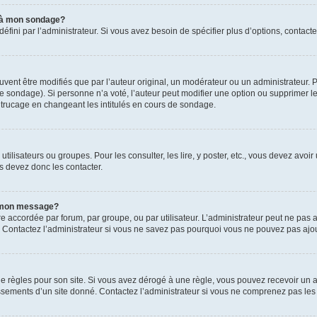
s à mon sondage?
ni par l’administrateur. Si vous avez besoin de spécifier plus d’options, contacte
t être modifiés que par l’auteur original, un modérateur ou un administrateur. P
é le sondage). Si personne n’a voté, l’auteur peut modifier une option ou supprimer 
 trucage en changeant les intitulés en cours de sondage.
utilisateurs ou groupes. Pour les consulter, les lire, y poster, etc., vous devez av
s devez donc les contacter.
 à mon message?
être accordée par forum, par groupe, ou par utilisateur. L’administrateur peut ne pas a
 Contactez l’administrateur si vous ne savez pas pourquoi vous ne pouvez pas ajoute
ègles pour son site. Si vous avez dérogé à une règle, vous pouvez recevoir un ave
sements d’un site donné. Contactez l’administrateur si vous ne comprenez pas les 