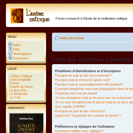
http://forum.arbre-celtiqu
Forum consacré à l'étude de la civilisation celtique
MENU
Index du forum
Index
FAQ
M’enregistrer
Foire aux questions (Questio
Connexion
LIENS
Problèmes d’identification et d’inscription
Pourquoi ne puis-je pas me connecter?
L'Arbre Celtique
L'encyclopédie
Pourquoi dois-je m’inscrire après tout?
Forum
Pourquoi suis-je automatiquement déconnecté?
Charte du forum
Comment empêcher mon nom d’apparaître dans la liste
Le livre d'or
J’ai perdu mon mot de passe!
Le Bénévole
Le Troll
Je suis enregistré mais je ne peux pas me connecter!
Je me suis enregistré par le passé mais je ne peux p
Que signifie COPPA?
ANNONCES
Pourquoi ne puis-je pas m’inscrire?
A quoi sert “Supprimer les cookies du forum”?
Préférences et réglages de l’utilisateur
Comment modifier mes réglages?