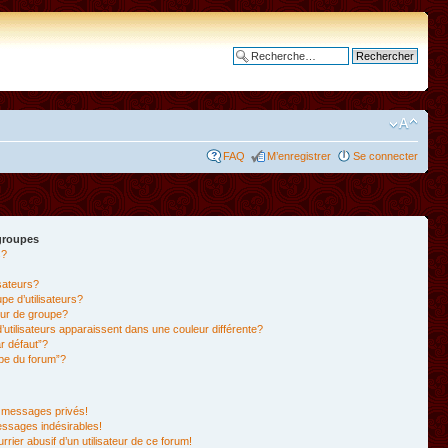
Recherche avancée
FAQ
M’enregistrer
Se connecter
 groupes
s?
isateurs?
e d’utilisateurs?
ur de groupe?
’utilisateurs apparaissent dans une couleur différente?
r défaut”?
ipe du forum”?
 messages privés!
essages indésirables!
rrier abusif d’un utilisateur de ce forum!