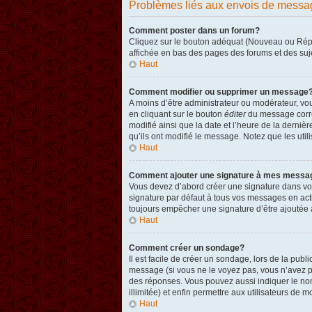
Problèmes liés aux envois de messa
Comment poster dans un forum?
Cliquez sur le bouton adéquat (Nouveau ou Répon
affichée en bas des pages des forums et des su
Haut
Comment modifier ou supprimer un message
A moins d’être administrateur ou modérateur, v
en cliquant sur le bouton
éditer
du message corres
modifié ainsi que la date et l’heure de la derni
qu’ils ont modifié le message. Notez que les ut
Haut
Comment ajouter une signature à mes messa
Vous devez d’abord créer une signature dans vot
signature par défaut à tous vos messages en act
toujours empêcher une signature d’être ajouté
Haut
Comment créer un sondage?
Il est facile de créer un sondage, lors de la pub
message (si vous ne le voyez pas, vous n’avez p
des réponses. Vous pouvez aussi indiquer le nombr
illimitée) et enfin permettre aux utilisateurs de mo
Haut