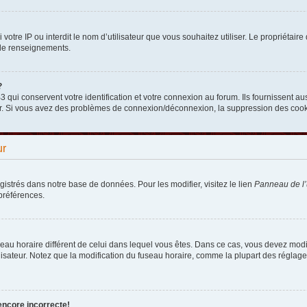
nni votre IP ou interdit le nom d’utilisateur que vous souhaitez utiliser. Le propriéta
 de renseignements.
?
qui conservent votre identification et votre connexion au forum. Ils fournissent aus
teur. Si vous avez des problèmes de connexion/déconnexion, la suppression des cooki
ur
egistrés dans notre base de données. Pour les modifier, visitez le lien
Panneau de l’u
préférences.
fuseau horaire différent de celui dans lequel vous êtes. Dans ce cas, vous devez mod
lisateur. Notez que la modification du fuseau horaire, comme la plupart des réglages
encore incorrecte!