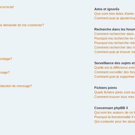
ncorrecte!
Amis et ignorés
Que sont mes listes d’amis 
Comment puis-je ajouter/sup
n me demande de me connecter?
Recherche dans les foru
Comment rechercher dans 
Pourquoi ma recherche ne r
Pourquoi ma recherche ret
Comment rechercher des 
Comment puis-je trouver m
 sondage?
Surveillance des sujets et
Quelle est la différence entr
Comment surveiller des for
essage?
Comment puis-je supprimer 
rédaction de message?
Fichiers joints
Quels fichiers joints sont a
Comment trouver tous mes fi
Concernant phpBB 3
Qui sont les auteurs de ce 
Pourquoi la fonctionnalité X
Qui contacter pour les abus