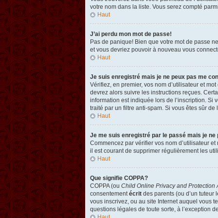
votre nom dans la liste. Vous serez compté parmi l
Haut
J’ai perdu mon mot de passe!
Pas de panique! Bien que votre mot de passe ne pu
et vous devriez pouvoir à nouveau vous connect
Haut
Je suis enregistré mais je ne peux pas me co
Vérifiez, en premier, vos nom d’utilisateur et mot
devrez alors suivre les instructions reçues. Cer
information est indiquée lors de l’inscription. Si
traité par un filtre anti-spam. Si vous êtes sûr de
Haut
Je me suis enregistré par le passé mais je ne
Commencez par vérifier vos nom d’utilisateur et m
il est courant de supprimer régulièrement les util
Haut
Que signifie COPPA?
COPPA (ou
Child Online Privacy and Protection 
consentement
écrit
des parents (ou d’un tuteur l
vous inscrivez, ou au site Internet auquel vous 
questions légales de toute sorte, à l’exception d
Haut