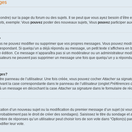
ges
dre) sur la page du forum ou des sujets. Il se peut que vous ayez besoin d’être en
jets, exemple: Vous
pouvez
poster des nouveaux sujets, Vous
pouvez
participer aux
?
ous ne pouvez modifier ou supprimer que vos propres messages. Vous pouvez modif
pondant. Si quelqu’un a déjà répondu au message, un petit texte s’affichera en bas
ère édition. Ce message n’apparaîtra pas si un modérateur ou un administrateur modif
ilisateurs ne peuvent pas supprimer un message une fois que quelqu’un y a répondu
ges?
re panneau de l’utilisateur. Une fois créée, vous pouvez cocher
Attacher sa signat
ivant la case correspondante dans le panneau de l’utilisateur (onglet
Préférences d
e à un message en décochant la case
Attacher sa signature
dans le formulaire de r
lication d’un nouveau sujet ou la modification du premier message d’un sujet (si vou
robablement pas le droit de créer des sondages). Saisissez le titre du sondage et
e de réponses qu’un utilisateur peut choisir lors de son vote dans “Option(s) par l
difier leur vote.