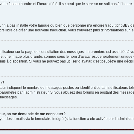
otre fuseau horaire et l’heure d’été, il se peut que le serveur ne soit pas à l’heure
eur n’a pas installé votre langue ou bien que personne n’a encore traduit phpBB3 d
lors libre de créer une nouvelle traduction. Vous trouverez plus d’informations sur l
tilisateur sur la page de consultation des messages. La première est associée à v
e, une image plus grande, connue sous le nom d’avatar est généralement unique et p
 mis à disposition. Si vous ne pouvez pas utiliser d’avatar, c’est peut-être une déc
er?
teur indiquent le nombre de messages postés ou identifient certains utilisateurs t
 est paramétré par l’administrateur. Si vous abusez des forums en postant des messa
e messages.
ateur, on me demande de me connecter?
er des e-mails via le formulaire intégré (si la fonction a été activée par l’administr