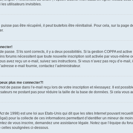
es utilisateurs invisibles.
isse pas être récupéré, il peut toutefois être réinitialisé. Pour cela, sur la page 
er.
nnecter!
 de passe. S’ils sont corrects, il y a deux possibilités. Si la gestion COPPA est activ
tains forums nécessitent que toute nouvelle inscription soit activée par vous-même 
 vous avez reçu un e-mail, suivez ses instructions. Si vous n’avez pas reçu d’e-mail,
 l’adresse e-mail fournie, contactez l’administrateur.
 peux plus me connecter?!
ot de passe dans l’e-mail reçu lors de votre inscription et réessayez. Il est possibl
isateurs ne postant pas pour réduire la taille de la base de données. Si cela vous ar
Act
de 1998) est une loi aux Etats-Unis qui dit que les sites Internet pouvant recuei
égal) pour la collecte de ces informations permettant d’identifier un mineur de moi
tentez de vous inscrire, demandez une assistance légale. Notez que l’équipe du foru
e celles soulignées ci-dessous.