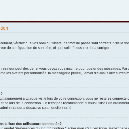
ption
ement, vérifiez que vos nom d’utilisateur et mot de passe sont corrects. S’ils le sont
reur de configuration de son côté, et qu’il soit nécessaire de la corriger.
strateur peut décider si vous devez vous inscrire pour poster des messages. Par ail
e les avatars personnalisés, la messagerie privée, l’envoi d’e-mails aux autres me
é?
omatiquement à chaque visite
lors de votre connexion, vous ne resterez connecté 
 case lors de la connexion. Ce n’est pas recommandé si vous utilisez un ordinateur p
administrateur a désactivé cette fonctionnalité.
la liste des utilisateurs connectés?
r, onglet “Préférences du forum”, l’option
Cacher mon statut en ligne
. Mettez cette