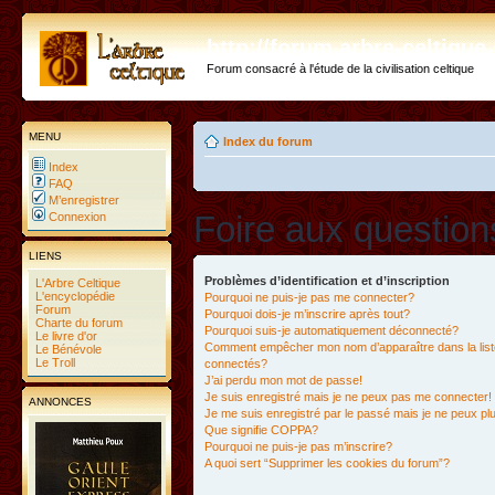
http://forum.arbre-celtiqu
Forum consacré à l'étude de la civilisation celtique
MENU
Index du forum
Index
FAQ
M’enregistrer
Foire aux questio
Connexion
LIENS
Problèmes d’identification et d’inscription
L'Arbre Celtique
L'encyclopédie
Pourquoi ne puis-je pas me connecter?
Forum
Pourquoi dois-je m’inscrire après tout?
Charte du forum
Pourquoi suis-je automatiquement déconnecté?
Le livre d'or
Comment empêcher mon nom d’apparaître dans la liste
Le Bénévole
Le Troll
connectés?
J’ai perdu mon mot de passe!
Je suis enregistré mais je ne peux pas me connecter!
ANNONCES
Je me suis enregistré par le passé mais je ne peux p
Que signifie COPPA?
Pourquoi ne puis-je pas m’inscrire?
A quoi sert “Supprimer les cookies du forum”?