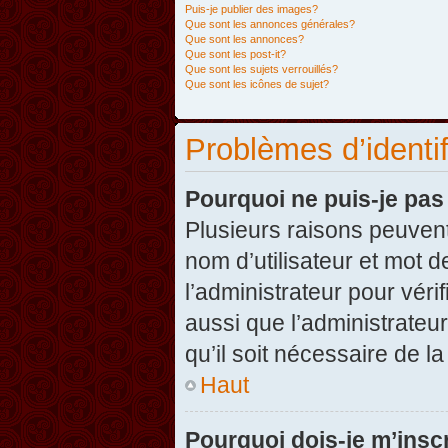
Puis-je publier des images?
Que sont les annonces générales?
Que sont les annonces?
Que sont les post-it?
Que sont les sujets verrouillés?
Que sont les icônes de sujet?
Problèmes d’identifi
Pourquoi ne puis-je pa
Plusieurs raisons peuvent
nom d’utilisateur et mot d
l’administrateur pour véri
aussi que l’administrateur
qu’il soit nécessaire de la
Haut
Pourquoi dois-je m’inscr