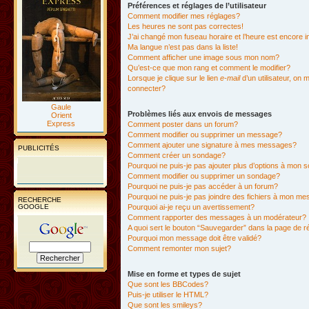
Préférences et réglages de l’utilisateur
Comment modifier mes réglages?
Les heures ne sont pas correctes!
J’ai changé mon fuseau horaire et l’heure est encore i
Ma langue n’est pas dans la liste!
Comment afficher une image sous mon nom?
Qu’est-ce que mon rang et comment le modifier?
Lorsque je clique sur le lien
e-mail
d’un utilisateur, o
connecter?
Gaule
Problèmes liés aux envois de messages
Orient
Express
Comment poster dans un forum?
Comment modifier ou supprimer un message?
Comment ajouter une signature à mes messages?
PUBLICITÉS
Comment créer un sondage?
Pourquoi ne puis-je pas ajouter plus d’options à mon
Comment modifier ou supprimer un sondage?
Pourquoi ne puis-je pas accéder à un forum?
Pourquoi ne puis-je pas joindre des fichiers à mon m
RECHERCHE
GOOGLE
Pourquoi ai-je reçu un avertissement?
Comment rapporter des messages à un modérateur?
A quoi sert le bouton “Sauvegarder” dans la page de 
Pourquoi mon message doit être validé?
Comment remonter mon sujet?
Mise en forme et types de sujet
Que sont les BBCodes?
Puis-je utiliser le HTML?
Que sont les smileys?