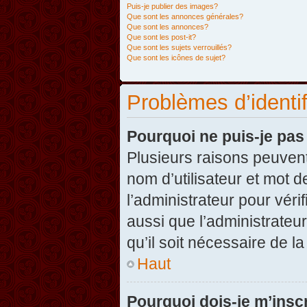
Puis-je publier des images?
Que sont les annonces générales?
Que sont les annonces?
Que sont les post-it?
Que sont les sujets verrouillés?
Que sont les icônes de sujet?
Problèmes d’identifi
Pourquoi ne puis-je pa
Plusieurs raisons peuvent
nom d’utilisateur et mot d
l’administrateur pour véri
aussi que l’administrateur
qu’il soit nécessaire de la
Haut
Pourquoi dois-je m’inscr