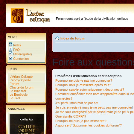
http://forum.arbre-celtiqu
Forum consacré à l'étude de la civilisation celtique
MENU
Index du forum
Index
FAQ
M’enregistrer
Foire aux questio
Connexion
LIENS
Problèmes d’identification et d’inscription
L'Arbre Celtique
L'encyclopédie
Pourquoi ne puis-je pas me connecter?
Forum
Pourquoi dois-je m’inscrire après tout?
Charte du forum
Pourquoi suis-je automatiquement déconnecté?
Le livre d'or
Comment empêcher mon nom d’apparaître dans la liste
Le Bénévole
Le Troll
connectés?
J’ai perdu mon mot de passe!
Je suis enregistré mais je ne peux pas me connecter!
ANNONCES
Je me suis enregistré par le passé mais je ne peux p
Que signifie COPPA?
Pourquoi ne puis-je pas m’inscrire?
A quoi sert “Supprimer les cookies du forum”?