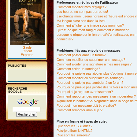
Préférences et réglages de l’utilisateur
Comment modifier mes réglages?
Les heures ne sont pas correctes!
J’ai changé mon fuseau horaire et l’heure est encore i
Ma langue n’est pas dans la liste!
Comment afficher une image sous mon nom?
Qu’est-ce que mon rang et comment le modifier?
Lorsque je clique sur le lien
e-mail
d’un utilisateur, o
connecter?
Gaule
Problèmes liés aux envois de messages
Orient
Express
Comment poster dans un forum?
Comment modifier ou supprimer un message?
Comment ajouter une signature à mes messages?
PUBLICITÉS
Comment créer un sondage?
Pourquoi ne puis-je pas ajouter plus d’options à mon
Comment modifier ou supprimer un sondage?
Pourquoi ne puis-je pas accéder à un forum?
Pourquoi ne puis-je pas joindre des fichiers à mon m
RECHERCHE
GOOGLE
Pourquoi ai-je reçu un avertissement?
Comment rapporter des messages à un modérateur?
A quoi sert le bouton “Sauvegarder” dans la page de 
Pourquoi mon message doit être validé?
Comment remonter mon sujet?
Mise en forme et types de sujet
Que sont les BBCodes?
Puis-je utiliser le HTML?
Que sont les smileys?