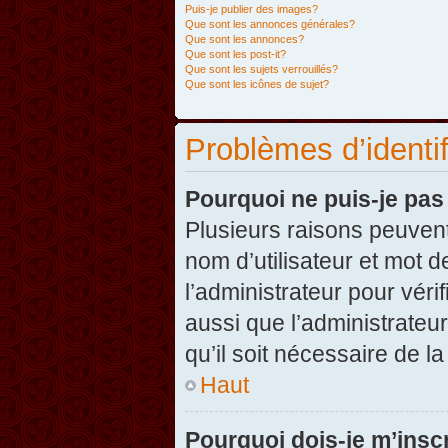
Puis-je publier des images?
Que sont les annonces générales?
Que sont les annonces?
Que sont les post-it?
Que sont les sujets verrouillés?
Que sont les icônes de sujet?
Problèmes d’identifi
Pourquoi ne puis-je pa
Plusieurs raisons peuvent
nom d’utilisateur et mot d
l’administrateur pour véri
aussi que l’administrateur
qu’il soit nécessaire de la
Haut
Pourquoi dois-je m’inscr