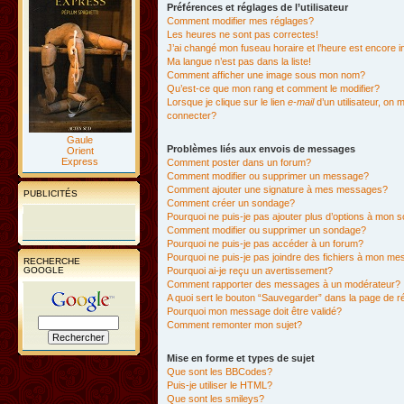
Préférences et réglages de l’utilisateur
Comment modifier mes réglages?
Les heures ne sont pas correctes!
J’ai changé mon fuseau horaire et l’heure est encore i
Ma langue n’est pas dans la liste!
Comment afficher une image sous mon nom?
Qu’est-ce que mon rang et comment le modifier?
Lorsque je clique sur le lien
e-mail
d’un utilisateur, o
connecter?
Gaule
Problèmes liés aux envois de messages
Orient
Express
Comment poster dans un forum?
Comment modifier ou supprimer un message?
Comment ajouter une signature à mes messages?
PUBLICITÉS
Comment créer un sondage?
Pourquoi ne puis-je pas ajouter plus d’options à mon
Comment modifier ou supprimer un sondage?
Pourquoi ne puis-je pas accéder à un forum?
Pourquoi ne puis-je pas joindre des fichiers à mon m
RECHERCHE
GOOGLE
Pourquoi ai-je reçu un avertissement?
Comment rapporter des messages à un modérateur?
A quoi sert le bouton “Sauvegarder” dans la page de 
Pourquoi mon message doit être validé?
Comment remonter mon sujet?
Mise en forme et types de sujet
Que sont les BBCodes?
Puis-je utiliser le HTML?
Que sont les smileys?