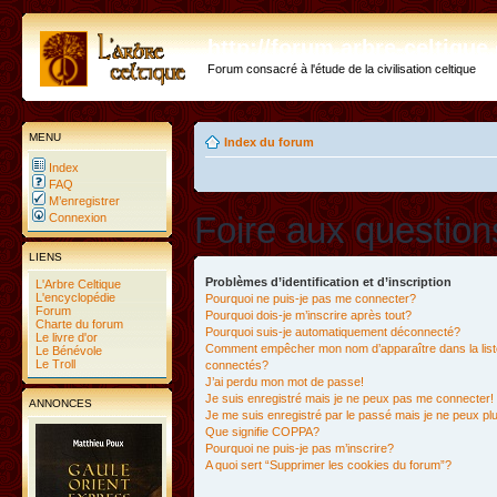
http://forum.arbre-celtiqu
Forum consacré à l'étude de la civilisation celtique
MENU
Index du forum
Index
FAQ
M’enregistrer
Foire aux questio
Connexion
LIENS
Problèmes d’identification et d’inscription
L'Arbre Celtique
L'encyclopédie
Pourquoi ne puis-je pas me connecter?
Forum
Pourquoi dois-je m’inscrire après tout?
Charte du forum
Pourquoi suis-je automatiquement déconnecté?
Le livre d'or
Comment empêcher mon nom d’apparaître dans la liste
Le Bénévole
Le Troll
connectés?
J’ai perdu mon mot de passe!
Je suis enregistré mais je ne peux pas me connecter!
ANNONCES
Je me suis enregistré par le passé mais je ne peux p
Que signifie COPPA?
Pourquoi ne puis-je pas m’inscrire?
A quoi sert “Supprimer les cookies du forum”?