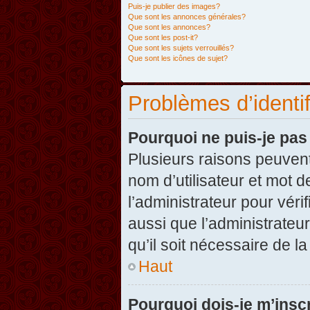
Puis-je publier des images?
Que sont les annonces générales?
Que sont les annonces?
Que sont les post-it?
Que sont les sujets verrouillés?
Que sont les icônes de sujet?
Problèmes d’identifi
Pourquoi ne puis-je pa
Plusieurs raisons peuvent
nom d’utilisateur et mot d
l’administrateur pour véri
aussi que l’administrateur
qu’il soit nécessaire de la
Haut
Pourquoi dois-je m’inscr