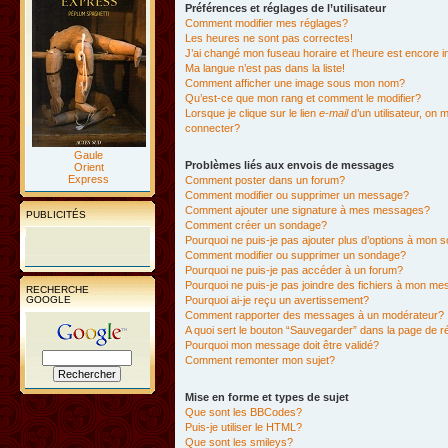
Préférences et réglages de l’utilisateur
Comment modifier mes réglages?
Les heures ne sont pas correctes!
J’ai changé mon fuseau horaire et l’heure est encore i
Ma langue n’est pas dans la liste!
Comment afficher une image sous mon nom?
Qu’est-ce que mon rang et comment le modifier?
Lorsque je clique sur le lien
e-mail
d’un utilisateur, o
connecter?
Gaule
Problèmes liés aux envois de messages
Orient
Express
Comment poster dans un forum?
Comment modifier ou supprimer un message?
Comment ajouter une signature à mes messages?
PUBLICITÉS
Comment créer un sondage?
Pourquoi ne puis-je pas ajouter plus d’options à mon
Comment modifier ou supprimer un sondage?
Pourquoi ne puis-je pas accéder à un forum?
Pourquoi ne puis-je pas joindre des fichiers à mon m
RECHERCHE
GOOGLE
Pourquoi ai-je reçu un avertissement?
Comment rapporter des messages à un modérateur?
A quoi sert le bouton “Sauvegarder” dans la page de 
Pourquoi mon message doit être validé?
Comment remonter mon sujet?
Mise en forme et types de sujet
Que sont les BBCodes?
Puis-je utiliser le HTML?
Que sont les smileys?