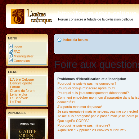
http://forum.arbre-celtiqu
Forum consacré à l'étude de la civilisation celtique
MENU
Index du forum
Index
FAQ
M’enregistrer
Foire aux questio
Connexion
LIENS
Problèmes d’identification et d’inscription
L'Arbre Celtique
L'encyclopédie
Pourquoi ne puis-je pas me connecter?
Forum
Pourquoi dois-je m’inscrire après tout?
Charte du forum
Pourquoi suis-je automatiquement déconnecté?
Le livre d'or
Comment empêcher mon nom d’apparaître dans la liste
Le Bénévole
Le Troll
connectés?
J’ai perdu mon mot de passe!
Je suis enregistré mais je ne peux pas me connecter!
ANNONCES
Je me suis enregistré par le passé mais je ne peux p
Que signifie COPPA?
Pourquoi ne puis-je pas m’inscrire?
A quoi sert “Supprimer les cookies du forum”?