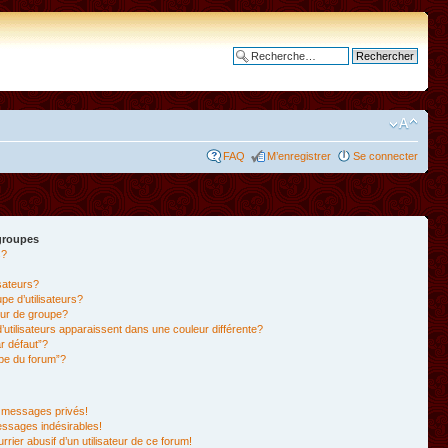
Recherche avancée
FAQ
M’enregistrer
Se connecter
 groupes
s?
isateurs?
e d’utilisateurs?
ur de groupe?
’utilisateurs apparaissent dans une couleur différente?
r défaut”?
ipe du forum”?
 messages privés!
essages indésirables!
rrier abusif d’un utilisateur de ce forum!