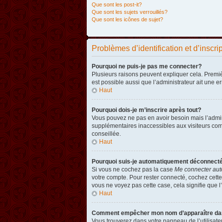
Que sont les post-it?
Que sont les sujets verrouillés?
Que sont les icônes de sujet?
Problèmes d’identification et d’inscri
Pourquoi ne puis-je pas me connecter?
Plusieurs raisons peuvent expliquer cela. Premièr
est possible aussi que l’administrateur ait une er
Haut
Pourquoi dois-je m’inscrire après tout?
Vous pouvez ne pas en avoir besoin mais l’admini
supplémentaires inaccessibles aux visiteurs comm
conseillée.
Haut
Pourquoi suis-je automatiquement déconnect
Si vous ne cochez pas la case
Me connecter aut
votre compte. Pour rester connecté, cochez cette
vous ne voyez pas cette case, cela signifie que l’
Haut
Comment empêcher mon nom d’apparaître dans 
Vous trouverez dans votre panneau de l’utilisateu