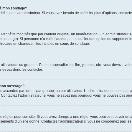
s à mon sondage?
ni par l’administrateur. Si vous avez besoin de spécifier plus d’options, contacte
t être modifiés que par l’auteur original, un modérateur ou un administrateur. P
é le sondage). Si personne n’a voté, l’auteur peut modifier une option ou supprimer 
 trucage en changeant les intitulés en cours de sondage.
utilisateurs ou groupes. Pour les consulter, les lire, y poster, etc., vous devez av
s devez donc les contacter.
 à mon message?
être accordée par forum, par groupe, ou par utilisateur. L’administrateur peut ne pas a
 Contactez l’administrateur si vous ne savez pas pourquoi vous ne pouvez pas ajoute
ègles pour son site. Si vous avez dérogé à une règle, vous pouvez recevoir un ave
sements d’un site donné. Contactez l’administrateur si vous ne comprenez pas les 