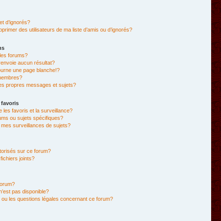
et d’ignorés?
primer des utilisateurs de ma liste d’amis ou d’ignorés?
ms
les forums?
envoie aucun résultat?
ourne une page blanche!?
membres?
es propres messages et sujets?
 favoris
e les favoris et la surveillance?
ums ou sujets spécifiques?
mes surveillances de sujets?
utorisés sur ce forum?
chiers joints?
forum?
 n’est pas disponible?
 ou les questions légales concernant ce forum?