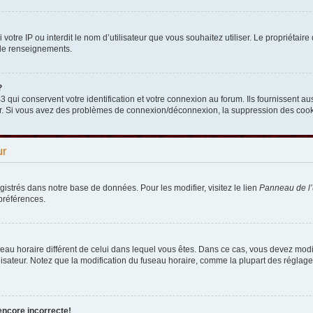
nni votre IP ou interdit le nom d’utilisateur que vous souhaitez utiliser. Le propriéta
 de renseignements.
?
qui conservent votre identification et votre connexion au forum. Ils fournissent aus
teur. Si vous avez des problèmes de connexion/déconnexion, la suppression des cooki
ur
egistrés dans notre base de données. Pour les modifier, visitez le lien
Panneau de l’u
préférences.
fuseau horaire différent de celui dans lequel vous êtes. Dans ce cas, vous devez mod
lisateur. Notez que la modification du fuseau horaire, comme la plupart des réglages
encore incorrecte!