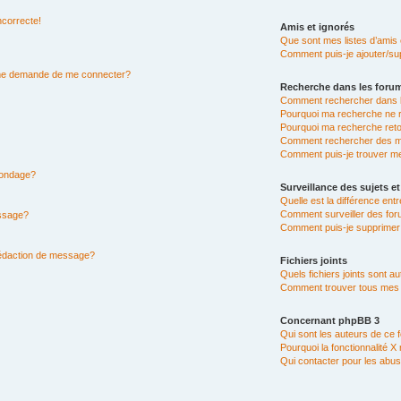
ncorrecte!
Amis et ignorés
Que sont mes listes d’amis 
Comment puis-je ajouter/sup
n me demande de me connecter?
Recherche dans les foru
Comment rechercher dans 
Pourquoi ma recherche ne r
Pourquoi ma recherche ret
Comment rechercher des 
Comment puis-je trouver m
 sondage?
Surveillance des sujets et
Quelle est la différence entr
Comment surveiller des for
essage?
Comment puis-je supprimer 
rédaction de message?
Fichiers joints
Quels fichiers joints sont a
Comment trouver tous mes fi
Concernant phpBB 3
Qui sont les auteurs de ce 
Pourquoi la fonctionnalité X
Qui contacter pour les abus