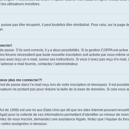
es utilisateurs invisibles.
isse pas être récupéré, il peut toutefois être réinitialisé. Pour cela, sur la page 
er.
nnecter!
 de passe. S’ils sont corrects, il y a deux possibilités. Si la gestion COPPA est activ
tains forums nécessitent que toute nouvelle inscription soit activée par vous-même 
 vous avez reçu un e-mail, suivez ses instructions. Si vous n’avez pas reçu d’e-mail,
 l’adresse e-mail fournie, contactez l’administrateur.
 peux plus me connecter?!
ot de passe dans l’e-mail reçu lors de votre inscription et réessayez. Il est possibl
isateurs ne postant pas pour réduire la taille de la base de données. Si cela vous ar
Act
de 1998) est une loi aux Etats-Unis qui dit que les sites Internet pouvant recuei
égal) pour la collecte de ces informations permettant d’identifier un mineur de moi
tentez de vous inscrire, demandez une assistance légale. Notez que l’équipe du foru
e celles soulignées ci-dessous.