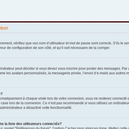
ption
ement, vérifiez que vos nom d’utilisateur et mot de passe sont corrects. S’ils le sont
reur de configuration de son côté, et qu’il soit nécessaire de la corriger.
strateur peut décider si vous devez vous inscrire pour poster des messages. Par ail
e les avatars personnalisés, la messagerie privée, l’envoi d’e-mails aux autres me
é?
omatiquement à chaque visite
lors de votre connexion, vous ne resterez connecté 
 case lors de la connexion. Ce n’est pas recommandé si vous utilisez un ordinateur p
administrateur a désactivé cette fonctionnalité.
la liste des utilisateurs connectés?
r, onglet “Préférences du forum”, l’option
Cacher mon statut en ligne
. Mettez cette