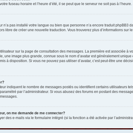
otre fuseau horaire et l’heure d’été, il se peut que le serveur ne soit pas à l’heure
eur n’a pas installé votre langue ou bien que personne n’a encore traduit phpBB3 d
lors libre de créer une nouvelle traduction. Vous trouverez plus d’informations sur l
tilisateur sur la page de consultation des messages. La première est associée à v
e, une image plus grande, connue sous le nom d’avatar est généralement unique et p
 mis à disposition. Si vous ne pouvez pas utiliser d’avatar, c’est peut-être une déc
er?
teur indiquent le nombre de messages postés ou identifient certains utilisateurs t
 est paramétré par l’administrateur. Si vous abusez des forums en postant des messa
e messages.
ateur, on me demande de me connecter?
er des e-mails via le formulaire intégré (si la fonction a été activée par l’administr