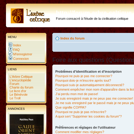
http://forum.arbre-celtiqu
Forum consacré à l'étude de la civilisation celtique
MENU
Index du forum
Index
FAQ
M’enregistrer
Foire aux questions (Questio
Connexion
LIENS
Problèmes d’identification et d’inscription
Pourquoi ne puis-je pas me connecter?
L'Arbre Celtique
L'encyclopédie
Pourquoi dois-je m’inscrire après tout?
Forum
Pourquoi suis-je automatiquement déconnecté?
Charte du forum
Comment empêcher mon nom d’apparaître dans la liste
Le livre d'or
J’ai perdu mon mot de passe!
Le Bénévole
Le Troll
Je suis enregistré mais je ne peux pas me connecter!
Je me suis enregistré par le passé mais je ne peux p
Que signifie COPPA?
ANNONCES
Pourquoi ne puis-je pas m’inscrire?
A quoi sert “Supprimer les cookies du forum”?
Préférences et réglages de l’utilisateur
Comment modifier mes réglages?