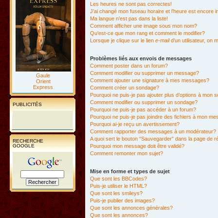
Les heures ne sont pas correctes!
J’ai changé mon fuseau horaire et l’heure est encore i
Ma langue n’est pas dans la liste!
Comment afficher une image sous mon nom?
Qu’est-ce que mon rang et comment le modifier?
Lorsque je clique sur le lien
e-mail
d’un utilisateur, o
Problèmes liés aux envois de messages
Comment poster dans un forum?
Comment modifier ou supprimer un message?
Gaule
Comment ajouter une signature à mes messages?
Orient
Express
Comment créer un sondage?
Pourquoi ne puis-je pas ajouter plus d’options à mon
Comment modifier ou supprimer un sondage?
PUBLICITÉS
Pourquoi ne puis-je pas accéder à un forum?
Pourquoi ne puis-je pas joindre des fichiers à mon m
Pourquoi ai-je reçu un avertissement?
Comment rapporter des messages à un modérateur?
A quoi sert le bouton “Sauvegarder” dans la page de 
RECHERCHE
GOOGLE
Pourquoi mon message doit être validé?
Comment remonter mon sujet?
Mise en forme et types de sujet
Que sont les BBCodes?
Puis-je utiliser le HTML?
Que sont les smileys?
Puis-je publier des images?
Que sont les annonces générales?
Que sont les annonces?