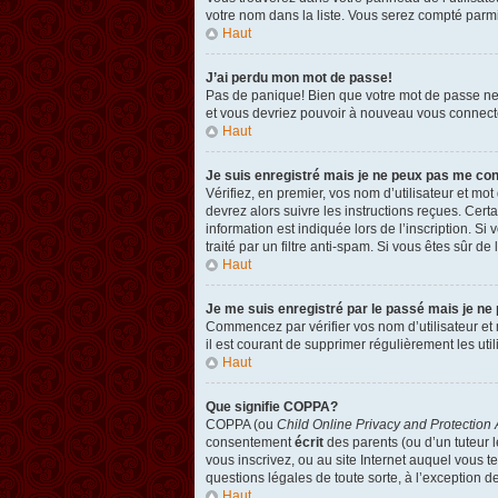
votre nom dans la liste. Vous serez compté parmi l
Haut
J’ai perdu mon mot de passe!
Pas de panique! Bien que votre mot de passe ne pu
et vous devriez pouvoir à nouveau vous connect
Haut
Je suis enregistré mais je ne peux pas me co
Vérifiez, en premier, vos nom d’utilisateur et mot
devrez alors suivre les instructions reçues. Cer
information est indiquée lors de l’inscription. Si
traité par un filtre anti-spam. Si vous êtes sûr de
Haut
Je me suis enregistré par le passé mais je ne
Commencez par vérifier vos nom d’utilisateur et m
il est courant de supprimer régulièrement les util
Haut
Que signifie COPPA?
COPPA (ou
Child Online Privacy and Protection 
consentement
écrit
des parents (ou d’un tuteur l
vous inscrivez, ou au site Internet auquel vous 
questions légales de toute sorte, à l’exception d
Haut