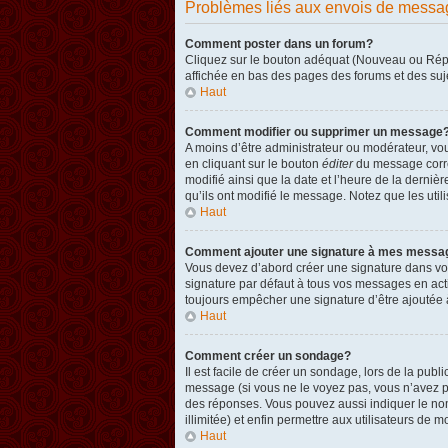
Problèmes liés aux envois de messa
Comment poster dans un forum?
Cliquez sur le bouton adéquat (Nouveau ou Répon
affichée en bas des pages des forums et des su
Haut
Comment modifier ou supprimer un message
A moins d’être administrateur ou modérateur, v
en cliquant sur le bouton
éditer
du message corres
modifié ainsi que la date et l’heure de la derni
qu’ils ont modifié le message. Notez que les ut
Haut
Comment ajouter une signature à mes messa
Vous devez d’abord créer une signature dans vot
signature par défaut à tous vos messages en act
toujours empêcher une signature d’être ajouté
Haut
Comment créer un sondage?
Il est facile de créer un sondage, lors de la pub
message (si vous ne le voyez pas, vous n’avez p
des réponses. Vous pouvez aussi indiquer le nombr
illimitée) et enfin permettre aux utilisateurs de mo
Haut