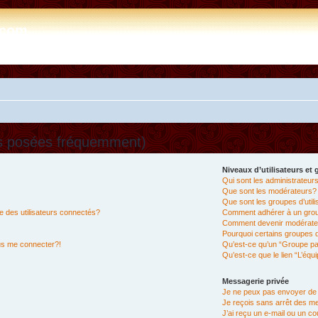
e.com
ns posées fréquemment)
Niveaux d’utilisateurs et
Qui sont les administrateur
Que sont les modérateurs?
Que sont les groupes d’util
 des utilisateurs connectés?
Comment adhérer à un group
Comment devenir modérate
Pourquoi certains groupes d
lus me connecter?!
Qu’est-ce qu’un “Groupe pa
Qu’est-ce que le lien “L’équ
Messagerie privée
Je ne peux pas envoyer de
Je reçois sans arrêt des m
J’ai reçu un e-mail ou un cou