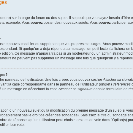
ges
dre) sur la page du forum ou des sujets. Il se peut que vous ayez besoin d’être en
jets, exemple: Vous
pouvez
poster des nouveaux sujets, Vous
pouvez
participer aux
?
ous ne pouvez modifier ou supprimer que vos propres messages. Vous pouvez modif
pondant. Si quelqu’un a déjà répondu au message, un petit texte s’affichera en bas
ère édition. Ce message n’apparaîtra pas si un modérateur ou un administrateur modif
ilisateurs ne peuvent pas supprimer un message une fois que quelqu’un y a répondu
ges?
re panneau de l’utilisateur. Une fois créée, vous pouvez cocher
Attacher sa signat
ivant la case correspondante dans le panneau de l’utilisateur (onglet
Préférences d
e à un message en décochant la case
Attacher sa signature
dans le formulaire de r
lication d’un nouveau sujet ou la modification du premier message d’un sujet (si vou
robablement pas le droit de créer des sondages). Saisissez le titre du sondage et
e de réponses qu’un utilisateur peut choisir lors de son vote dans “Option(s) par l
difier leur vote.