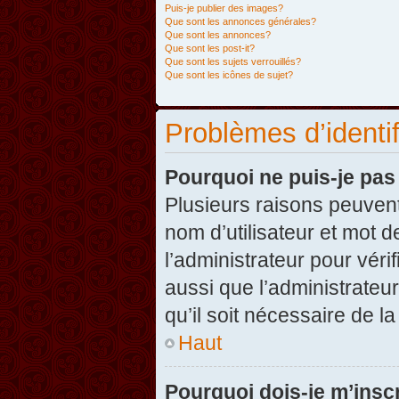
Puis-je publier des images?
Que sont les annonces générales?
Que sont les annonces?
Que sont les post-it?
Que sont les sujets verrouillés?
Que sont les icônes de sujet?
Problèmes d’identifi
Pourquoi ne puis-je pa
Plusieurs raisons peuvent
nom d’utilisateur et mot d
l’administrateur pour véri
aussi que l’administrateur
qu’il soit nécessaire de la
Haut
Pourquoi dois-je m’inscr