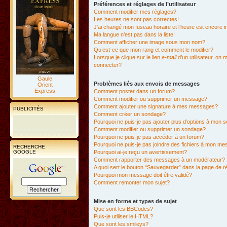
Préférences et réglages de l’utilisateur
Comment modifier mes réglages?
Les heures ne sont pas correctes!
J’ai changé mon fuseau horaire et l’heure est encore i
Ma langue n’est pas dans la liste!
Comment afficher une image sous mon nom?
Qu’est-ce que mon rang et comment le modifier?
Lorsque je clique sur le lien
e-mail
d’un utilisateur, o
connecter?
Gaule
Problèmes liés aux envois de messages
Orient
Express
Comment poster dans un forum?
Comment modifier ou supprimer un message?
Comment ajouter une signature à mes messages?
PUBLICITÉS
Comment créer un sondage?
Pourquoi ne puis-je pas ajouter plus d’options à mon
Comment modifier ou supprimer un sondage?
Pourquoi ne puis-je pas accéder à un forum?
Pourquoi ne puis-je pas joindre des fichiers à mon m
RECHERCHE
GOOGLE
Pourquoi ai-je reçu un avertissement?
Comment rapporter des messages à un modérateur?
A quoi sert le bouton “Sauvegarder” dans la page de 
Pourquoi mon message doit être validé?
Comment remonter mon sujet?
Mise en forme et types de sujet
Que sont les BBCodes?
Puis-je utiliser le HTML?
Que sont les smileys?