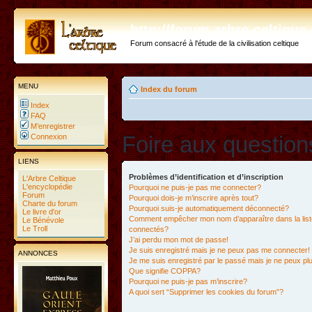
http://forum.arbre-celtiqu
Forum consacré à l'étude de la civilisation celtique
MENU
Index du forum
Index
FAQ
M’enregistrer
Foire aux questio
Connexion
LIENS
Problèmes d’identification et d’inscription
L'Arbre Celtique
L'encyclopédie
Pourquoi ne puis-je pas me connecter?
Forum
Pourquoi dois-je m’inscrire après tout?
Charte du forum
Pourquoi suis-je automatiquement déconnecté?
Le livre d'or
Comment empêcher mon nom d’apparaître dans la liste
Le Bénévole
Le Troll
connectés?
J’ai perdu mon mot de passe!
Je suis enregistré mais je ne peux pas me connecter!
ANNONCES
Je me suis enregistré par le passé mais je ne peux p
Que signifie COPPA?
Pourquoi ne puis-je pas m’inscrire?
A quoi sert “Supprimer les cookies du forum”?