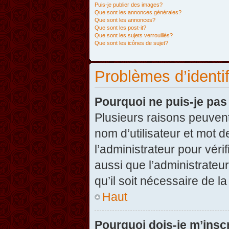
Puis-je publier des images?
Que sont les annonces générales?
Que sont les annonces?
Que sont les post-it?
Que sont les sujets verrouillés?
Que sont les icônes de sujet?
Problèmes d’identifi
Pourquoi ne puis-je pa
Plusieurs raisons peuvent
nom d’utilisateur et mot d
l’administrateur pour véri
aussi que l’administrateur
qu’il soit nécessaire de la
Haut
Pourquoi dois-je m’inscr