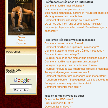
Préférences et réglages de l’utilisateur
Comment modifier mes réglages?
Les heures ne sont pas correctes!
J’ai changé mon fuseau horaire et l’heure est encore i
Ma langue n’est pas dans la liste!
Comment afficher une image sous mon nom?
Qu’est-ce que mon rang et comment le modifier?
Lorsque je clique sur le lien
e-mail
d’un utilisateur, o
connecter?
Gaule
Problèmes liés aux envois de messages
Orient
Express
Comment poster dans un forum?
Comment modifier ou supprimer un message?
Comment ajouter une signature à mes messages?
PUBLICITÉS
Comment créer un sondage?
Pourquoi ne puis-je pas ajouter plus d’options à mon
Comment modifier ou supprimer un sondage?
Pourquoi ne puis-je pas accéder à un forum?
Pourquoi ne puis-je pas joindre des fichiers à mon m
RECHERCHE
GOOGLE
Pourquoi ai-je reçu un avertissement?
Comment rapporter des messages à un modérateur?
A quoi sert le bouton “Sauvegarder” dans la page de 
Pourquoi mon message doit être validé?
Comment remonter mon sujet?
Mise en forme et types de sujet
Que sont les BBCodes?
Puis-je utiliser le HTML?
Que sont les smileys?