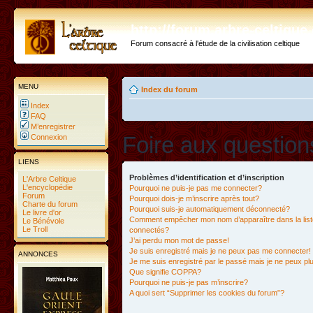
http://forum.arbre-celtiqu
Forum consacré à l'étude de la civilisation celtique
MENU
Index du forum
Index
FAQ
M’enregistrer
Foire aux questio
Connexion
LIENS
Problèmes d’identification et d’inscription
L'Arbre Celtique
L'encyclopédie
Pourquoi ne puis-je pas me connecter?
Forum
Pourquoi dois-je m’inscrire après tout?
Charte du forum
Pourquoi suis-je automatiquement déconnecté?
Le livre d'or
Comment empêcher mon nom d’apparaître dans la liste
Le Bénévole
Le Troll
connectés?
J’ai perdu mon mot de passe!
Je suis enregistré mais je ne peux pas me connecter!
ANNONCES
Je me suis enregistré par le passé mais je ne peux p
Que signifie COPPA?
Pourquoi ne puis-je pas m’inscrire?
A quoi sert “Supprimer les cookies du forum”?