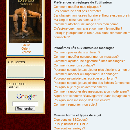
Préférences et réglages de l’utilisateur
Comment modifier mes réglages?
Les heures ne sont pas correctes!
J’ai changé mon fuseau horaire et l’heure est encore i
Ma langue n’est pas dans la liste!
Comment afficher une image sous mon nom?
Qu’est-ce que mon rang et comment le modifier?
Lorsque je clique sur le lien
e-mail
d’un utilisateur, o
connecter?
Gaule
Problèmes liés aux envois de messages
Orient
Express
Comment poster dans un forum?
Comment modifier ou supprimer un message?
Comment ajouter une signature à mes messages?
PUBLICITÉS
Comment créer un sondage?
Pourquoi ne puis-je pas ajouter plus d’options à mon
Comment modifier ou supprimer un sondage?
Pourquoi ne puis-je pas accéder à un forum?
Pourquoi ne puis-je pas joindre des fichiers à mon m
RECHERCHE
GOOGLE
Pourquoi ai-je reçu un avertissement?
Comment rapporter des messages à un modérateur?
A quoi sert le bouton “Sauvegarder” dans la page de 
Pourquoi mon message doit être validé?
Comment remonter mon sujet?
Mise en forme et types de sujet
Que sont les BBCodes?
Puis-je utiliser le HTML?
Que sont les smileys?