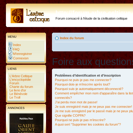
http://forum.arbre-celtiqu
Forum consacré à l'étude de la civilisation celtique
MENU
Index du forum
Index
FAQ
M’enregistrer
Foire aux questio
Connexion
LIENS
Problèmes d’identification et d’inscription
L'Arbre Celtique
L'encyclopédie
Pourquoi ne puis-je pas me connecter?
Forum
Pourquoi dois-je m’inscrire après tout?
Charte du forum
Pourquoi suis-je automatiquement déconnecté?
Le livre d'or
Comment empêcher mon nom d’apparaître dans la liste
Le Bénévole
Le Troll
connectés?
J’ai perdu mon mot de passe!
Je suis enregistré mais je ne peux pas me connecter!
ANNONCES
Je me suis enregistré par le passé mais je ne peux p
Que signifie COPPA?
Pourquoi ne puis-je pas m’inscrire?
A quoi sert “Supprimer les cookies du forum”?