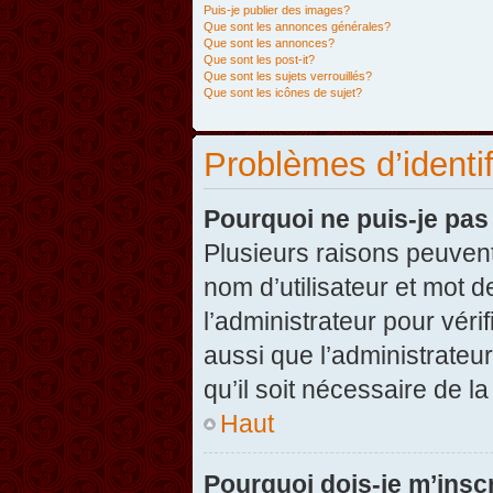
Puis-je publier des images?
Que sont les annonces générales?
Que sont les annonces?
Que sont les post-it?
Que sont les sujets verrouillés?
Que sont les icônes de sujet?
Problèmes d’identifi
Pourquoi ne puis-je pa
Plusieurs raisons peuvent
nom d’utilisateur et mot d
l’administrateur pour véri
aussi que l’administrateur
qu’il soit nécessaire de la
Haut
Pourquoi dois-je m’inscr