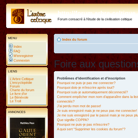
http://forum.arbre-celtiqu
Forum consacré à l'étude de la civilisation celtique
MENU
Index du forum
Index
FAQ
M’enregistrer
Foire aux questio
Connexion
LIENS
Problèmes d’identification et d’inscription
L'Arbre Celtique
L'encyclopédie
Pourquoi ne puis-je pas me connecter?
Forum
Pourquoi dois-je m’inscrire après tout?
Charte du forum
Pourquoi suis-je automatiquement déconnecté?
Le livre d'or
Comment empêcher mon nom d’apparaître dans la liste
Le Bénévole
Le Troll
connectés?
J’ai perdu mon mot de passe!
Je suis enregistré mais je ne peux pas me connecter!
ANNONCES
Je me suis enregistré par le passé mais je ne peux p
Que signifie COPPA?
Pourquoi ne puis-je pas m’inscrire?
A quoi sert “Supprimer les cookies du forum”?