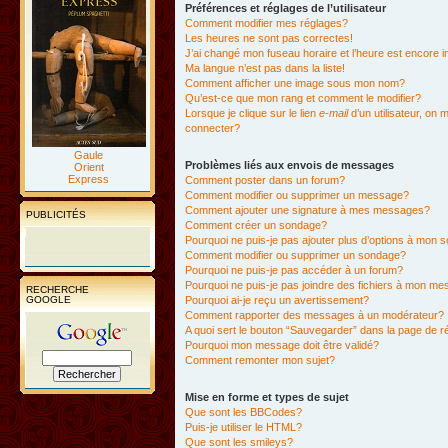
Préférences et réglages de l’utilisateur
Comment modifier mes réglages?
Les heures ne sont pas correctes!
J’ai changé mon fuseau horaire et l’heure est encore i
Ma langue n’est pas dans la liste!
Comment afficher une image sous mon nom?
Qu’est-ce que mon rang et comment le modifier?
Lorsque je clique sur le lien
e-mail
d’un utilisateur, o
connecter?
Gaule
Problèmes liés aux envois de messages
Orient
Express
Comment poster dans un forum?
Comment modifier ou supprimer un message?
Comment ajouter une signature à mes messages?
PUBLICITÉS
Comment créer un sondage?
Pourquoi ne puis-je pas ajouter plus d’options à mon
Comment modifier ou supprimer un sondage?
Pourquoi ne puis-je pas accéder à un forum?
Pourquoi ne puis-je pas joindre des fichiers à mon m
RECHERCHE
GOOGLE
Pourquoi ai-je reçu un avertissement?
Comment rapporter des messages à un modérateur?
A quoi sert le bouton “Sauvegarder” dans la page de 
Pourquoi mon message doit être validé?
Comment remonter mon sujet?
Mise en forme et types de sujet
Que sont les BBCodes?
Puis-je utiliser le HTML?
Que sont les smileys?