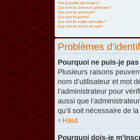
Puis-je publier des images?
Que sont les annonces générales?
Que sont les annonces?
Que sont les post-it?
Que sont les sujets verrouillés?
Que sont les icônes de sujet?
Problèmes d’identifi
Pourquoi ne puis-je pa
Plusieurs raisons peuvent
nom d’utilisateur et mot d
l’administrateur pour véri
aussi que l’administrateur
qu’il soit nécessaire de la
Haut
Pourquoi dois-je m’inscr