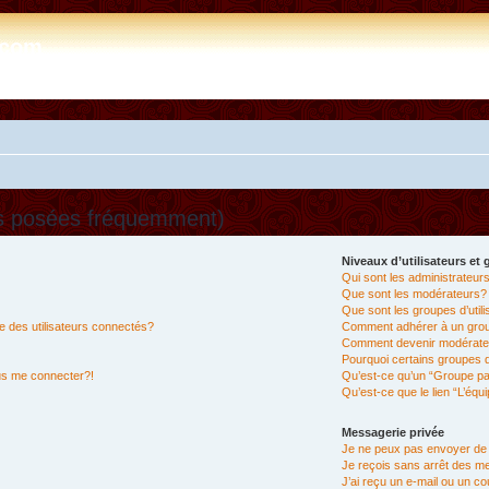
e.com
ns posées fréquemment)
Niveaux d’utilisateurs et
Qui sont les administrateur
Que sont les modérateurs?
Que sont les groupes d’util
 des utilisateurs connectés?
Comment adhérer à un group
Comment devenir modérate
Pourquoi certains groupes d
lus me connecter?!
Qu’est-ce qu’un “Groupe pa
Qu’est-ce que le lien “L’équ
Messagerie privée
Je ne peux pas envoyer de
Je reçois sans arrêt des m
J’ai reçu un e-mail ou un cou