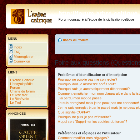
http://forum.arbre-celtiqu
Forum consacré à l'étude de la civilisation celtique
MENU
Index du forum
Index
FAQ
M’enregistrer
Foire aux questions (Questio
Connexion
LIENS
Problèmes d’identification et d’inscription
Pourquoi ne puis-je pas me connecter?
L'Arbre Celtique
L'encyclopédie
Pourquoi dois-je m’inscrire après tout?
Forum
Pourquoi suis-je automatiquement déconnecté?
Charte du forum
Comment empêcher mon nom d’apparaître dans la liste
Le livre d'or
J’ai perdu mon mot de passe!
Le Bénévole
Le Troll
Je suis enregistré mais je ne peux pas me connecter!
Je me suis enregistré par le passé mais je ne peux p
Que signifie COPPA?
ANNONCES
Pourquoi ne puis-je pas m’inscrire?
A quoi sert “Supprimer les cookies du forum”?
Préférences et réglages de l’utilisateur
Comment modifier mes réglages?