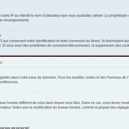
nni votre IP ou interdit le nom d’utilisateur que vous souhaitez utiliser. Le propriéta
 de renseignements.
?
qui conservent votre identification et votre connexion au forum. Ils fournissent aus
teur. Si vous avez des problèmes de connexion/déconnexion, la suppression des cooki
ur
egistrés dans notre base de données. Pour les modifier, visitez le lien
Panneau de l’u
préférences.
fuseau horaire différent de celui dans lequel vous êtes. Dans ce cas, vous devez mod
lisateur. Notez que la modification du fuseau horaire, comme la plupart des réglages
encore incorrecte!