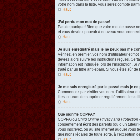
votre nom dans la liste. Vous serez compté parmi l
Haut
J’ai perdu mon mot de passe!
Pas de panique! Bien que votre mot de passe ne pu
et vous devriez pouvoir à nouveau vous connect
Haut
Je suis enregistré mais je ne peux pas me co
Vérifiez, en premier, vos nom d’utilisateur et mot
devrez alors suivre les instructions reçues. Cer
information est indiquée lors de l’inscription. Si
traité par un filtre anti-spam. Si vous êtes sûr de
Haut
Je me suis enregistré par le passé mais je ne
Commencez par vérifier vos nom d’utilisateur et m
il est courant de supprimer régulièrement les util
Haut
Que signifie COPPA?
COPPA (ou
Child Online Privacy and Protection 
consentement
écrit
des parents (ou d’un tuteur l
vous inscrivez, ou au site Internet auquel vous 
questions légales de toute sorte, à l’exception d
Haut