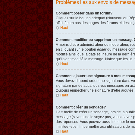
Problèmes liés aux envois de messa
Comment poster dans un forum?
Cliquez sur le bouton adéquat (Nouveau ou Répon
affichée en bas des pages des forums et des su
Haut
Comment modifier ou supprimer un message
A moins d’être administrateur ou modérateur, v
en cliquant sur le bouton
éditer
du message corres
modifié ainsi que la date et l’heure de la derni
qu’ils ont modifié le message. Notez que les ut
Haut
Comment ajouter une signature à mes messa
Vous devez d’abord créer une signature dans vot
signature par défaut à tous vos messages en act
toujours empêcher une signature d’être ajouté
Haut
Comment créer un sondage?
Il est facile de créer un sondage, lors de la pub
message (si vous ne le voyez pas, vous n’avez p
des réponses. Vous pouvez aussi indiquer le nombr
illimitée) et enfin permettre aux utilisateurs de mo
Haut