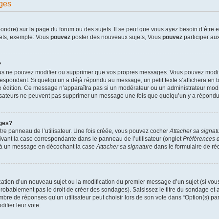
ges
dre) sur la page du forum ou des sujets. Il se peut que vous ayez besoin d’être en
jets, exemple: Vous
pouvez
poster des nouveaux sujets, Vous
pouvez
participer aux
?
ous ne pouvez modifier ou supprimer que vos propres messages. Vous pouvez modif
pondant. Si quelqu’un a déjà répondu au message, un petit texte s’affichera en bas
ère édition. Ce message n’apparaîtra pas si un modérateur ou un administrateur modif
ilisateurs ne peuvent pas supprimer un message une fois que quelqu’un y a répondu
ges?
re panneau de l’utilisateur. Une fois créée, vous pouvez cocher
Attacher sa signat
ivant la case correspondante dans le panneau de l’utilisateur (onglet
Préférences d
e à un message en décochant la case
Attacher sa signature
dans le formulaire de r
lication d’un nouveau sujet ou la modification du premier message d’un sujet (si vou
robablement pas le droit de créer des sondages). Saisissez le titre du sondage et
e de réponses qu’un utilisateur peut choisir lors de son vote dans “Option(s) par l
difier leur vote.