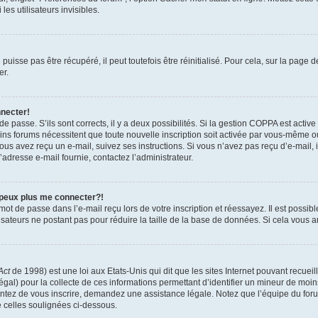
es utilisateurs invisibles.
isse pas être récupéré, il peut toutefois être réinitialisé. Pour cela, sur la page 
er.
nnecter!
 de passe. S’ils sont corrects, il y a deux possibilités. Si la gestion COPPA est activ
tains forums nécessitent que toute nouvelle inscription soit activée par vous-même 
 vous avez reçu un e-mail, suivez ses instructions. Si vous n’avez pas reçu d’e-mail,
 l’adresse e-mail fournie, contactez l’administrateur.
 peux plus me connecter?!
ot de passe dans l’e-mail reçu lors de votre inscription et réessayez. Il est possibl
isateurs ne postant pas pour réduire la taille de la base de données. Si cela vous ar
Act
de 1998) est une loi aux Etats-Unis qui dit que les sites Internet pouvant recuei
égal) pour la collecte de ces informations permettant d’identifier un mineur de moi
tentez de vous inscrire, demandez une assistance légale. Notez que l’équipe du foru
e celles soulignées ci-dessous.