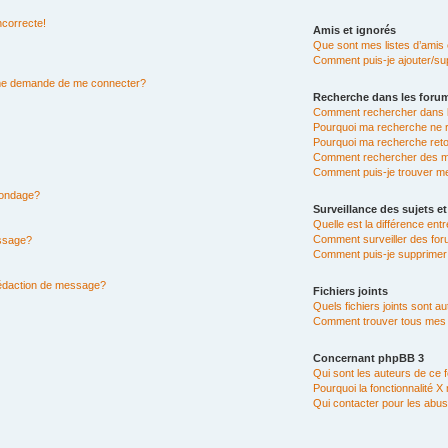
ncorrecte!
Amis et ignorés
Que sont mes listes d’amis 
Comment puis-je ajouter/sup
n me demande de me connecter?
Recherche dans les foru
Comment rechercher dans 
Pourquoi ma recherche ne r
Pourquoi ma recherche ret
Comment rechercher des 
Comment puis-je trouver m
 sondage?
Surveillance des sujets et
Quelle est la différence entr
Comment surveiller des for
essage?
Comment puis-je supprimer 
rédaction de message?
Fichiers joints
Quels fichiers joints sont a
Comment trouver tous mes fi
Concernant phpBB 3
Qui sont les auteurs de ce 
Pourquoi la fonctionnalité X
Qui contacter pour les abus