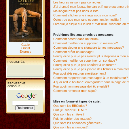
Les heures ne sont pas correctes!
J’ai changé mon fuseau horaire et l’heure est encore i
Ma langue n’est pas dans la liste!
Comment afficher une image sous mon nom?
Qu’est-ce que mon rang et comment le modifier?
Lorsque je clique sur le lien
e-mail
d’un utilisateur, o
Problèmes liés aux envois de messages
Comment poster dans un forum?
Comment modifier ou supprimer un message?
Gaule
Comment ajouter une signature à mes messages?
Orient
Express
Comment créer un sondage?
Pourquoi ne puis-je pas ajouter plus d’options à mon
Comment modifier ou supprimer un sondage?
PUBLICITÉS
Pourquoi ne puis-je pas accéder à un forum?
Pourquoi ne puis-je pas joindre des fichiers à mon m
Pourquoi ai-je reçu un avertissement?
Comment rapporter des messages à un modérateur?
A quoi sert le bouton “Sauvegarder” dans la page de 
RECHERCHE
GOOGLE
Pourquoi mon message doit être validé?
Comment remonter mon sujet?
Mise en forme et types de sujet
Que sont les BBCodes?
Puis-je utiliser le HTML?
Que sont les smileys?
Puis-je publier des images?
Que sont les annonces générales?
Que sont les annonces?