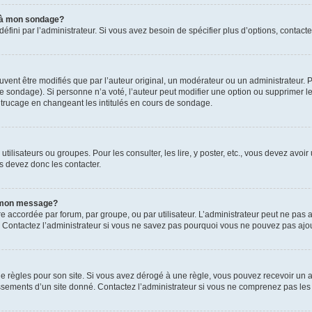
s à mon sondage?
ni par l’administrateur. Si vous avez besoin de spécifier plus d’options, contacte
t être modifiés que par l’auteur original, un modérateur ou un administrateur. P
é le sondage). Si personne n’a voté, l’auteur peut modifier une option ou supprimer 
 trucage en changeant les intitulés en cours de sondage.
utilisateurs ou groupes. Pour les consulter, les lire, y poster, etc., vous devez av
s devez donc les contacter.
 à mon message?
être accordée par forum, par groupe, ou par utilisateur. L’administrateur peut ne pas a
 Contactez l’administrateur si vous ne savez pas pourquoi vous ne pouvez pas ajoute
ègles pour son site. Si vous avez dérogé à une règle, vous pouvez recevoir un ave
sements d’un site donné. Contactez l’administrateur si vous ne comprenez pas les 