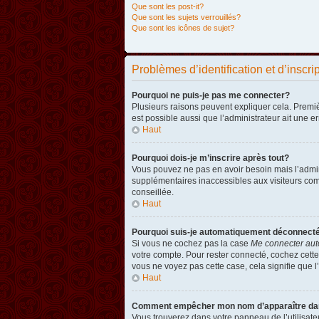
Que sont les post-it?
Que sont les sujets verrouillés?
Que sont les icônes de sujet?
Problèmes d’identification et d’inscri
Pourquoi ne puis-je pas me connecter?
Plusieurs raisons peuvent expliquer cela. Premièr
est possible aussi que l’administrateur ait une er
Haut
Pourquoi dois-je m’inscrire après tout?
Vous pouvez ne pas en avoir besoin mais l’admini
supplémentaires inaccessibles aux visiteurs comm
conseillée.
Haut
Pourquoi suis-je automatiquement déconnect
Si vous ne cochez pas la case
Me connecter aut
votre compte. Pour rester connecté, cochez cette
vous ne voyez pas cette case, cela signifie que l’
Haut
Comment empêcher mon nom d’apparaître dans 
Vous trouverez dans votre panneau de l’utilisateu