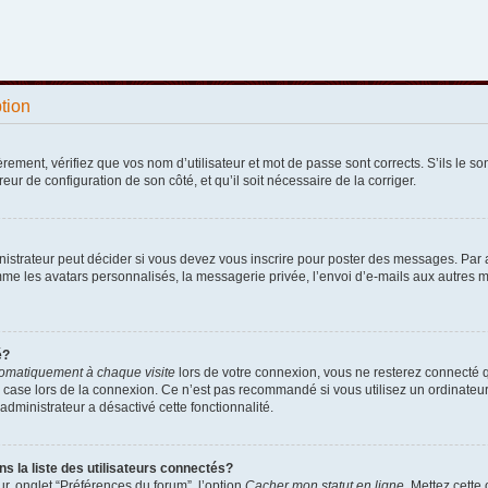
ption
ement, vérifiez que vos nom d’utilisateur et mot de passe sont corrects. S’ils le sont
reur de configuration de son côté, et qu’il soit nécessaire de la corriger.
strateur peut décider si vous devez vous inscrire pour poster des messages. Par ail
e les avatars personnalisés, la messagerie privée, l’envoi d’e-mails aux autres me
é?
omatiquement à chaque visite
lors de votre connexion, vous ne resterez connecté 
 case lors de la connexion. Ce n’est pas recommandé si vous utilisez un ordinateur p
administrateur a désactivé cette fonctionnalité.
la liste des utilisateurs connectés?
r, onglet “Préférences du forum”, l’option
Cacher mon statut en ligne
. Mettez cette