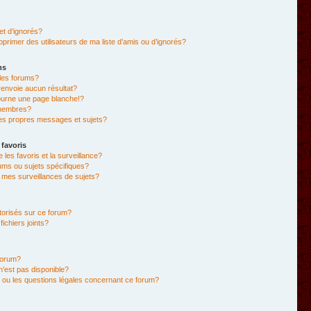
et d’ignorés?
primer des utilisateurs de ma liste d’amis ou d’ignorés?
ms
les forums?
envoie aucun résultat?
ourne une page blanche!?
membres?
es propres messages et sujets?
 favoris
e les favoris et la surveillance?
ums ou sujets spécifiques?
mes surveillances de sujets?
utorisés sur ce forum?
chiers joints?
forum?
 n’est pas disponible?
 ou les questions légales concernant ce forum?