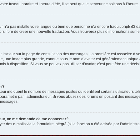
otre fuseau horaire et l’heure d’été, il se peut que le serveur ne soit pas à l’heure
eur n’a pas installé votre langue ou bien que personne n’a encore traduit phpBB3 d
lors libre de créer une nouvelle traduction. Vous trouverez plus d’informations sur l
tilisateur sur la page de consultation des messages. La première est associée à v
e, une image plus grande, connue sous le nom d’avatar est généralement unique et p
 mis à disposition. Si vous ne pouvez pas utiliser d’avatar, c’est peut-être une déc
er?
teur indiquent le nombre de messages postés ou identifient certains utilisateurs t
 est paramétré par l’administrateur. Si vous abusez des forums en postant des messa
e messages.
ateur, on me demande de me connecter?
er des e-mails via le formulaire intégré (si la fonction a été activée par l’administr