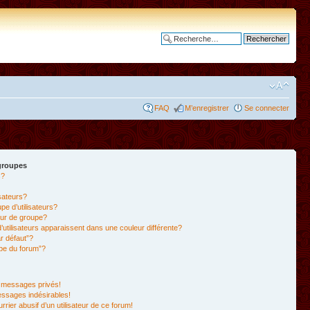
Recherche avancée
FAQ
M’enregistrer
Se connecter
 groupes
s?
isateurs?
e d’utilisateurs?
ur de groupe?
’utilisateurs apparaissent dans une couleur différente?
r défaut”?
ipe du forum”?
 messages privés!
essages indésirables!
rrier abusif d’un utilisateur de ce forum!