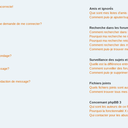
ncorrecte!
Amis et ignorés
Que sont mes listes d’amis 
Comment puis-je ajouter/sup
n me demande de me connecter?
Recherche dans les foru
Comment rechercher dans 
Pourquoi ma recherche ne r
Pourquoi ma recherche ret
Comment rechercher des 
Comment puis-je trouver m
 sondage?
Surveillance des sujets et
Quelle est la différence entr
Comment surveiller des for
essage?
Comment puis-je supprimer 
rédaction de message?
Fichiers joints
Quels fichiers joints sont a
Comment trouver tous mes fi
Concernant phpBB 3
Qui sont les auteurs de ce 
Pourquoi la fonctionnalité X
Qui contacter pour les abus