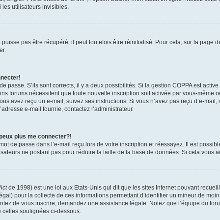
es utilisateurs invisibles.
isse pas être récupéré, il peut toutefois être réinitialisé. Pour cela, sur la page 
er.
nnecter!
 de passe. S’ils sont corrects, il y a deux possibilités. Si la gestion COPPA est activ
tains forums nécessitent que toute nouvelle inscription soit activée par vous-même 
 vous avez reçu un e-mail, suivez ses instructions. Si vous n’avez pas reçu d’e-mail,
 l’adresse e-mail fournie, contactez l’administrateur.
 peux plus me connecter?!
ot de passe dans l’e-mail reçu lors de votre inscription et réessayez. Il est possibl
isateurs ne postant pas pour réduire la taille de la base de données. Si cela vous ar
Act
de 1998) est une loi aux Etats-Unis qui dit que les sites Internet pouvant recuei
égal) pour la collecte de ces informations permettant d’identifier un mineur de moi
tentez de vous inscrire, demandez une assistance légale. Notez que l’équipe du foru
e celles soulignées ci-dessous.