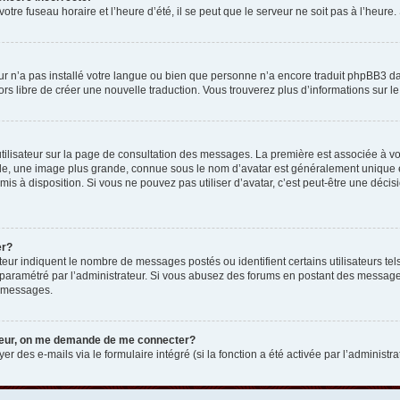
otre fuseau horaire et l’heure d’été, il se peut que le serveur ne soit pas à l’heure
eur n’a pas installé votre langue ou bien que personne n’a encore traduit phpBB3 d
lors libre de créer une nouvelle traduction. Vous trouverez plus d’informations sur l
tilisateur sur la page de consultation des messages. La première est associée à v
e, une image plus grande, connue sous le nom d’avatar est généralement unique et p
 mis à disposition. Si vous ne pouvez pas utiliser d’avatar, c’est peut-être une déc
er?
teur indiquent le nombre de messages postés ou identifient certains utilisateurs t
 est paramétré par l’administrateur. Si vous abusez des forums en postant des messa
e messages.
ateur, on me demande de me connecter?
er des e-mails via le formulaire intégré (si la fonction a été activée par l’administr