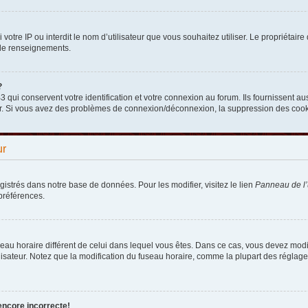
nni votre IP ou interdit le nom d’utilisateur que vous souhaitez utiliser. Le propriéta
 de renseignements.
?
qui conservent votre identification et votre connexion au forum. Ils fournissent aus
teur. Si vous avez des problèmes de connexion/déconnexion, la suppression des cooki
ur
egistrés dans notre base de données. Pour les modifier, visitez le lien
Panneau de l’u
préférences.
fuseau horaire différent de celui dans lequel vous êtes. Dans ce cas, vous devez mod
lisateur. Notez que la modification du fuseau horaire, comme la plupart des réglages
encore incorrecte!