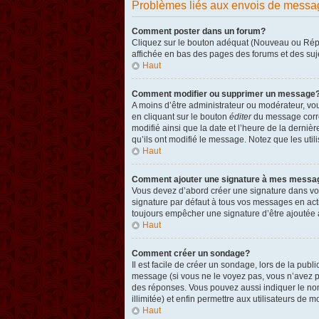
Problèmes liés aux envois de messa
Comment poster dans un forum?
Cliquez sur le bouton adéquat (Nouveau ou Répon
affichée en bas des pages des forums et des su
Haut
Comment modifier ou supprimer un message
A moins d’être administrateur ou modérateur, v
en cliquant sur le bouton
éditer
du message corres
modifié ainsi que la date et l’heure de la derni
qu’ils ont modifié le message. Notez que les ut
Haut
Comment ajouter une signature à mes messa
Vous devez d’abord créer une signature dans vot
signature par défaut à tous vos messages en act
toujours empêcher une signature d’être ajouté
Haut
Comment créer un sondage?
Il est facile de créer un sondage, lors de la pub
message (si vous ne le voyez pas, vous n’avez p
des réponses. Vous pouvez aussi indiquer le nombr
illimitée) et enfin permettre aux utilisateurs de mo
Haut