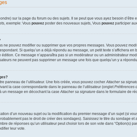
ges
dre) sur la page du forum ou des sujets. Il se peut que vous ayez besoin d’être en
jets, exemple: Vous
pouvez
poster des nouveaux sujets, Vous
pouvez
participer aux
?
ous ne pouvez modifier ou supprimer que vos propres messages. Vous pouvez modif
pondant. Si quelqu’un a déjà répondu au message, un petit texte s’affichera en bas
ère édition. Ce message n’apparaîtra pas si un modérateur ou un administrateur modif
ilisateurs ne peuvent pas supprimer un message une fois que quelqu’un y a répondu
ges?
re panneau de l’utilisateur. Une fois créée, vous pouvez cocher
Attacher sa signat
ivant la case correspondante dans le panneau de l’utilisateur (onglet
Préférences d
e à un message en décochant la case
Attacher sa signature
dans le formulaire de r
lication d’un nouveau sujet ou la modification du premier message d’un sujet (si vou
robablement pas le droit de créer des sondages). Saisissez le titre du sondage et
e de réponses qu’un utilisateur peut choisir lors de son vote dans “Option(s) par l
difier leur vote.