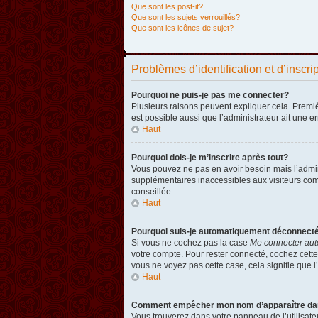
Que sont les post-it?
Que sont les sujets verrouillés?
Que sont les icônes de sujet?
Problèmes d’identification et d’inscri
Pourquoi ne puis-je pas me connecter?
Plusieurs raisons peuvent expliquer cela. Premièr
est possible aussi que l’administrateur ait une er
Haut
Pourquoi dois-je m’inscrire après tout?
Vous pouvez ne pas en avoir besoin mais l’admini
supplémentaires inaccessibles aux visiteurs comm
conseillée.
Haut
Pourquoi suis-je automatiquement déconnect
Si vous ne cochez pas la case
Me connecter aut
votre compte. Pour rester connecté, cochez cette
vous ne voyez pas cette case, cela signifie que l’
Haut
Comment empêcher mon nom d’apparaître dans 
Vous trouverez dans votre panneau de l’utilisateu