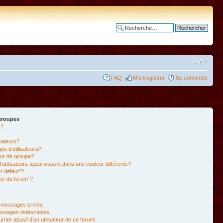
Recherche avancée
FAQ
M’enregistrer
Se connecter
 groupes
s?
isateurs?
e d’utilisateurs?
ur de groupe?
’utilisateurs apparaissent dans une couleur différente?
r défaut”?
ipe du forum”?
 messages privés!
essages indésirables!
rrier abusif d’un utilisateur de ce forum!