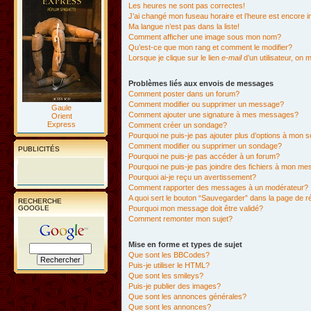
Les heures ne sont pas correctes!
J’ai changé mon fuseau horaire et l’heure est encore i
Ma langue n’est pas dans la liste!
Comment afficher une image sous mon nom?
Qu’est-ce que mon rang et comment le modifier?
Lorsque je clique sur le lien
e-mail
d’un utilisateur, o
Problèmes liés aux envois de messages
Comment poster dans un forum?
Comment modifier ou supprimer un message?
Gaule
Comment ajouter une signature à mes messages?
Orient
Express
Comment créer un sondage?
Pourquoi ne puis-je pas ajouter plus d’options à mon
Comment modifier ou supprimer un sondage?
PUBLICITÉS
Pourquoi ne puis-je pas accéder à un forum?
Pourquoi ne puis-je pas joindre des fichiers à mon m
Pourquoi ai-je reçu un avertissement?
Comment rapporter des messages à un modérateur?
A quoi sert le bouton “Sauvegarder” dans la page de 
RECHERCHE
GOOGLE
Pourquoi mon message doit être validé?
Comment remonter mon sujet?
Mise en forme et types de sujet
Que sont les BBCodes?
Puis-je utiliser le HTML?
Que sont les smileys?
Puis-je publier des images?
Que sont les annonces générales?
Que sont les annonces?