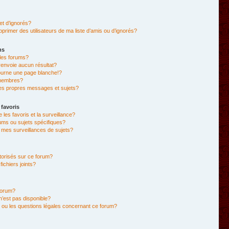
et d’ignorés?
primer des utilisateurs de ma liste d’amis ou d’ignorés?
ms
les forums?
envoie aucun résultat?
ourne une page blanche!?
membres?
es propres messages et sujets?
 favoris
e les favoris et la surveillance?
ums ou sujets spécifiques?
mes surveillances de sujets?
utorisés sur ce forum?
chiers joints?
forum?
 n’est pas disponible?
 ou les questions légales concernant ce forum?