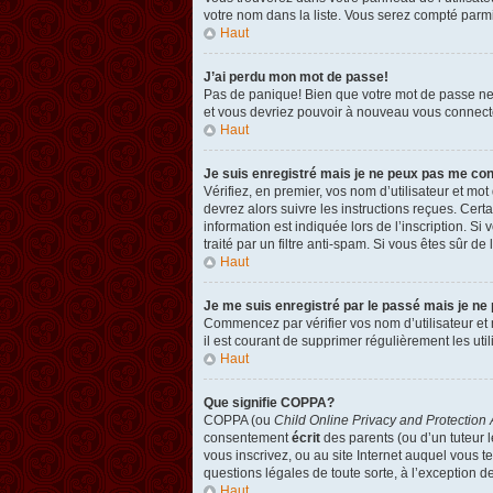
votre nom dans la liste. Vous serez compté parmi l
Haut
J’ai perdu mon mot de passe!
Pas de panique! Bien que votre mot de passe ne pu
et vous devriez pouvoir à nouveau vous connect
Haut
Je suis enregistré mais je ne peux pas me co
Vérifiez, en premier, vos nom d’utilisateur et mot
devrez alors suivre les instructions reçues. Cer
information est indiquée lors de l’inscription. Si
traité par un filtre anti-spam. Si vous êtes sûr de
Haut
Je me suis enregistré par le passé mais je ne
Commencez par vérifier vos nom d’utilisateur et m
il est courant de supprimer régulièrement les util
Haut
Que signifie COPPA?
COPPA (ou
Child Online Privacy and Protection 
consentement
écrit
des parents (ou d’un tuteur l
vous inscrivez, ou au site Internet auquel vous 
questions légales de toute sorte, à l’exception d
Haut