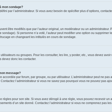
s à mon sondage?
ni par l’administrateur. Si vous avez besoin de spécifier plus d’options, contacte
t être modifiés que par l’auteur original, un modérateur ou un administrateur. P
é le sondage). Si personne n’a voté, l’auteur peut modifier une option ou supprimer 
 trucage en changeant les intitulés en cours de sondage.
utilisateurs ou groupes. Pour les consulter, les lire, y poster, etc., vous devez av
s devez donc les contacter.
 à mon message?
être accordée par forum, par groupe, ou par utilisateur. L’administrateur peut ne pas a
 Contactez l’administrateur si vous ne savez pas pourquoi vous ne pouvez pas ajoute
ègles pour son site. Si vous avez dérogé à une règle, vous pouvez recevoir un ave
sements d’un site donné. Contactez l’administrateur si vous ne comprenez pas les 