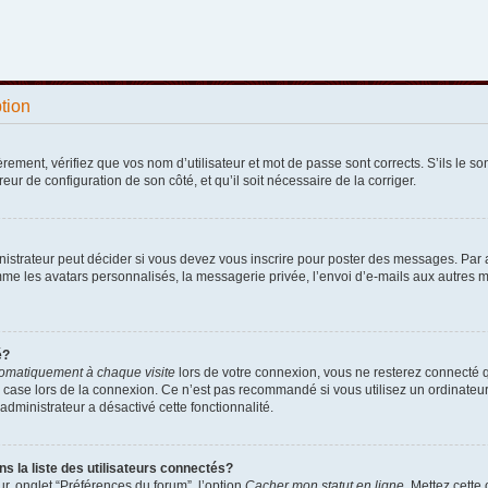
ption
ement, vérifiez que vos nom d’utilisateur et mot de passe sont corrects. S’ils le sont
reur de configuration de son côté, et qu’il soit nécessaire de la corriger.
strateur peut décider si vous devez vous inscrire pour poster des messages. Par ail
e les avatars personnalisés, la messagerie privée, l’envoi d’e-mails aux autres me
é?
omatiquement à chaque visite
lors de votre connexion, vous ne resterez connecté 
 case lors de la connexion. Ce n’est pas recommandé si vous utilisez un ordinateur p
administrateur a désactivé cette fonctionnalité.
la liste des utilisateurs connectés?
r, onglet “Préférences du forum”, l’option
Cacher mon statut en ligne
. Mettez cette