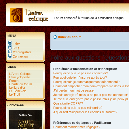
http://forum.arbre-celtiqu
Forum consacré à l'étude de la civilisation celtique
MENU
Index du forum
Index
FAQ
M’enregistrer
Foire aux questions (Questio
Connexion
LIENS
Problèmes d’identification et d’inscription
Pourquoi ne puis-je pas me connecter?
L'Arbre Celtique
L'encyclopédie
Pourquoi dois-je m’inscrire après tout?
Forum
Pourquoi suis-je automatiquement déconnecté?
Charte du forum
Comment empêcher mon nom d’apparaître dans la liste
Le livre d'or
J’ai perdu mon mot de passe!
Le Bénévole
Le Troll
Je suis enregistré mais je ne peux pas me connecter!
Je me suis enregistré par le passé mais je ne peux p
Que signifie COPPA?
ANNONCES
Pourquoi ne puis-je pas m’inscrire?
A quoi sert “Supprimer les cookies du forum”?
Préférences et réglages de l’utilisateur
Comment modifier mes réglages?