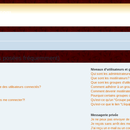
e.com
ns posées fréquemment)
Niveaux d’utilisateurs et
Qui sont les administrateur
Que sont les modérateurs?
Que sont les groupes d’util
 des utilisateurs connectés?
Comment adhérer à un group
Comment devenir modérate
Pourquoi certains groupes d
lus me connecter?!
Qu’est-ce qu’un “Groupe pa
Qu’est-ce que le lien “L’équ
Messagerie privée
Je ne peux pas envoyer de
Je reçois sans arrêt des m
J’ai reçu un e-mail ou un cou