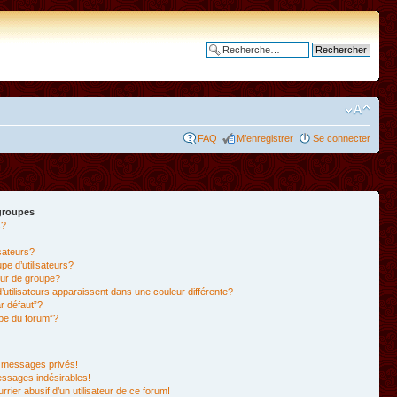
Recherche avancée
FAQ
M’enregistrer
Se connecter
 groupes
s?
isateurs?
e d’utilisateurs?
ur de groupe?
’utilisateurs apparaissent dans une couleur différente?
r défaut”?
ipe du forum”?
 messages privés!
essages indésirables!
rrier abusif d’un utilisateur de ce forum!