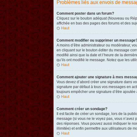
Problèmes liés aux envois de messa
Comment poster dans un forum?
Cliquez sur le bouton adéquat (Nouveau ou Répon
affichée en bas des pages des forums et des su
Haut
Comment modifier ou supprimer un message
A moins d’être administrateur ou modérateur, v
en cliquant sur le bouton
éditer
du message corres
modifié ainsi que la date et l’heure de la derni
qu’ils ont modifié le message. Notez que les ut
Haut
Comment ajouter une signature à mes messa
Vous devez d’abord créer une signature dans vot
signature par défaut à tous vos messages en act
toujours empêcher une signature d’être ajouté
Haut
Comment créer un sondage?
Il est facile de créer un sondage, lors de la pub
message (si vous ne le voyez pas, vous n’avez p
des réponses. Vous pouvez aussi indiquer le nombr
illimitée) et enfin permettre aux utilisateurs de mo
Haut