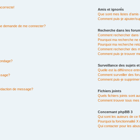
ncorrecte!
Amis et ignorés
Que sont mes listes d’amis 
Comment puis-je ajouter/sup
n me demande de me connecter?
Recherche dans les foru
Comment rechercher dans 
Pourquoi ma recherche ne r
Pourquoi ma recherche ret
Comment rechercher des 
Comment puis-je trouver m
 sondage?
Surveillance des sujets et
Quelle est la différence entr
Comment surveiller des for
essage?
Comment puis-je supprimer 
rédaction de message?
Fichiers joints
Quels fichiers joints sont a
Comment trouver tous mes fi
Concernant phpBB 3
Qui sont les auteurs de ce 
Pourquoi la fonctionnalité X
Qui contacter pour les abus