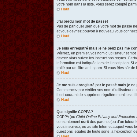
votre nom dans la liste. Vous serez compté parmi l
Haut
J’ai perdu mon mot de passe!
Pas de panique! Bien que votre mot de passe ne pu
et vous devriez pouvoir à nouveau vous connect
Haut
Je suis enregistré mais je ne peux pas me co
Vérifiez, en premier, vos nom d’utilisateur et mot
devrez alors suivre les instructions reçues. Cer
information est indiquée lors de l’inscription. Si
traité par un filtre anti-spam. Si vous êtes sûr de
Haut
Je me suis enregistré par le passé mais je ne
Commencez par vérifier vos nom d’utilisateur et m
il est courant de supprimer régulièrement les util
Haut
Que signifie COPPA?
COPPA (ou
Child Online Privacy and Protection 
consentement
écrit
des parents (ou d’un tuteur l
vous inscrivez, ou au site Internet auquel vous 
questions légales de toute sorte, à l’exception d
Haut