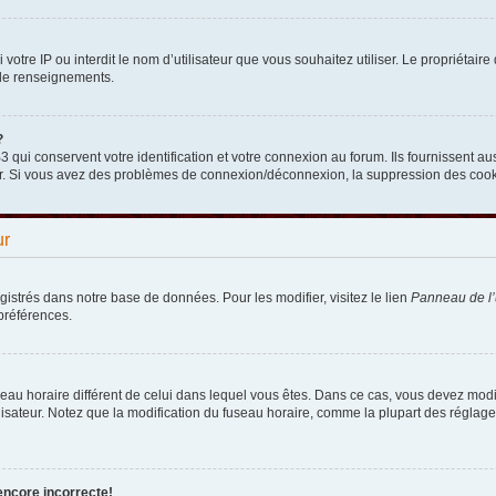
nni votre IP ou interdit le nom d’utilisateur que vous souhaitez utiliser. Le propriéta
 de renseignements.
?
qui conservent votre identification et votre connexion au forum. Ils fournissent aus
teur. Si vous avez des problèmes de connexion/déconnexion, la suppression des cooki
ur
egistrés dans notre base de données. Pour les modifier, visitez le lien
Panneau de l’u
préférences.
fuseau horaire différent de celui dans lequel vous êtes. Dans ce cas, vous devez mod
lisateur. Notez que la modification du fuseau horaire, comme la plupart des réglages
encore incorrecte!