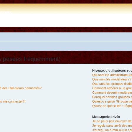
e.com
ns posées fréquemment)
Niveaux d’utilisateurs et
Qui sont les administrateur
Que sont les modérateurs?
Que sont les groupes d’util
 des utilisateurs connectés?
Comment adhérer à un group
Comment devenir modérate
Pourquoi certains groupes d
lus me connecter?!
Qu’est-ce qu’un “Groupe pa
Qu’est-ce que le lien “L’équ
Messagerie privée
Je ne peux pas envoyer de
Je reçois sans arrêt des m
J’ai reçu un e-mail ou un cou