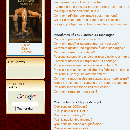
Les heures ne sont pas correctes!
J’ai changé mon fuseau horaire et l’heure est encore i
Ma langue n’est pas dans la liste!
Comment afficher une image sous mon nom?
Qu’est-ce que mon rang et comment le modifier?
Lorsque je clique sur le lien
e-mail
d’un utilisateur, o
Problèmes liés aux envois de messages
Comment poster dans un forum?
Comment modifier ou supprimer un message?
Gaule
Comment ajouter une signature à mes messages?
Orient
Express
Comment créer un sondage?
Pourquoi ne puis-je pas ajouter plus d’options à mon
Comment modifier ou supprimer un sondage?
PUBLICITÉS
Pourquoi ne puis-je pas accéder à un forum?
Pourquoi ne puis-je pas joindre des fichiers à mon m
Pourquoi ai-je reçu un avertissement?
Comment rapporter des messages à un modérateur?
A quoi sert le bouton “Sauvegarder” dans la page de 
RECHERCHE
GOOGLE
Pourquoi mon message doit être validé?
Comment remonter mon sujet?
Mise en forme et types de sujet
Que sont les BBCodes?
Puis-je utiliser le HTML?
Que sont les smileys?
Puis-je publier des images?
Que sont les annonces générales?
Que sont les annonces?