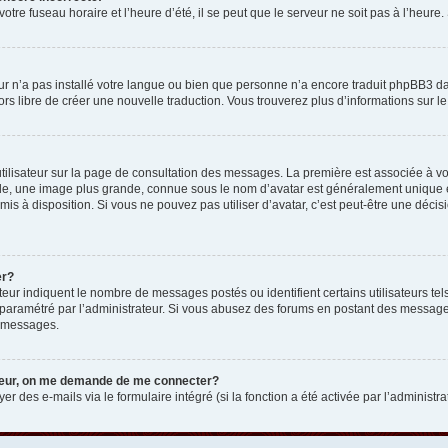
otre fuseau horaire et l’heure d’été, il se peut que le serveur ne soit pas à l’heure
eur n’a pas installé votre langue ou bien que personne n’a encore traduit phpBB3 d
lors libre de créer une nouvelle traduction. Vous trouverez plus d’informations sur l
tilisateur sur la page de consultation des messages. La première est associée à v
e, une image plus grande, connue sous le nom d’avatar est généralement unique et p
 mis à disposition. Si vous ne pouvez pas utiliser d’avatar, c’est peut-être une déc
er?
teur indiquent le nombre de messages postés ou identifient certains utilisateurs t
 est paramétré par l’administrateur. Si vous abusez des forums en postant des messa
e messages.
ateur, on me demande de me connecter?
er des e-mails via le formulaire intégré (si la fonction a été activée par l’administr