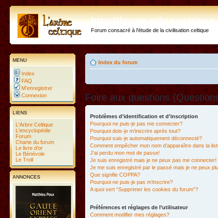
http://forum.arbre-celtiqu
Forum consacré à l'étude de la civilisation celtique
MENU
Index du forum
Index
FAQ
M’enregistrer
Foire aux questions (Questio
Connexion
LIENS
Problèmes d’identification et d’inscription
Pourquoi ne puis-je pas me connecter?
L'Arbre Celtique
L'encyclopédie
Pourquoi dois-je m’inscrire après tout?
Forum
Pourquoi suis-je automatiquement déconnecté?
Charte du forum
Comment empêcher mon nom d’apparaître dans la liste
Le livre d'or
J’ai perdu mon mot de passe!
Le Bénévole
Le Troll
Je suis enregistré mais je ne peux pas me connecter!
Je me suis enregistré par le passé mais je ne peux p
Que signifie COPPA?
ANNONCES
Pourquoi ne puis-je pas m’inscrire?
A quoi sert “Supprimer les cookies du forum”?
Préférences et réglages de l’utilisateur
Comment modifier mes réglages?