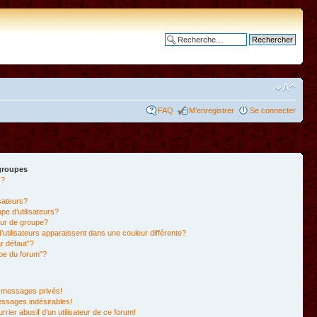
Recherche avancée
FAQ
M’enregistrer
Se connecter
 groupes
s?
isateurs?
e d’utilisateurs?
ur de groupe?
’utilisateurs apparaissent dans une couleur différente?
r défaut”?
ipe du forum”?
 messages privés!
essages indésirables!
rrier abusif d’un utilisateur de ce forum!