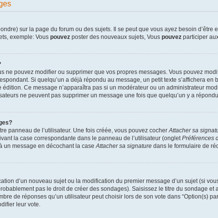
ges
dre) sur la page du forum ou des sujets. Il se peut que vous ayez besoin d’être en
jets, exemple: Vous
pouvez
poster des nouveaux sujets, Vous
pouvez
participer aux
?
ous ne pouvez modifier ou supprimer que vos propres messages. Vous pouvez modif
pondant. Si quelqu’un a déjà répondu au message, un petit texte s’affichera en bas
ère édition. Ce message n’apparaîtra pas si un modérateur ou un administrateur modif
ilisateurs ne peuvent pas supprimer un message une fois que quelqu’un y a répondu
ges?
re panneau de l’utilisateur. Une fois créée, vous pouvez cocher
Attacher sa signat
ivant la case correspondante dans le panneau de l’utilisateur (onglet
Préférences d
e à un message en décochant la case
Attacher sa signature
dans le formulaire de r
lication d’un nouveau sujet ou la modification du premier message d’un sujet (si vou
robablement pas le droit de créer des sondages). Saisissez le titre du sondage et
e de réponses qu’un utilisateur peut choisir lors de son vote dans “Option(s) par l
difier leur vote.