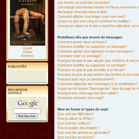
Les heures ne sont pas correctes!
J’ai changé mon fuseau horaire et l’heure est encore i
Ma langue n’est pas dans la liste!
Comment afficher une image sous mon nom?
Qu’est-ce que mon rang et comment le modifier?
Lorsque je clique sur le lien
e-mail
d’un utilisateur, o
Problèmes liés aux envois de messages
Comment poster dans un forum?
Comment modifier ou supprimer un message?
Gaule
Comment ajouter une signature à mes messages?
Orient
Express
Comment créer un sondage?
Pourquoi ne puis-je pas ajouter plus d’options à mon
Comment modifier ou supprimer un sondage?
PUBLICITÉS
Pourquoi ne puis-je pas accéder à un forum?
Pourquoi ne puis-je pas joindre des fichiers à mon m
Pourquoi ai-je reçu un avertissement?
Comment rapporter des messages à un modérateur?
A quoi sert le bouton “Sauvegarder” dans la page de 
RECHERCHE
GOOGLE
Pourquoi mon message doit être validé?
Comment remonter mon sujet?
Mise en forme et types de sujet
Que sont les BBCodes?
Puis-je utiliser le HTML?
Que sont les smileys?
Puis-je publier des images?
Que sont les annonces générales?
Que sont les annonces?