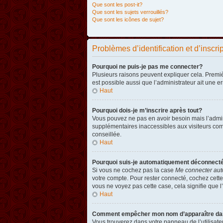
Que sont les post-it?
Que sont les sujets verrouillés?
Que sont les icônes de sujet?
Problèmes d’identification et d’inscri
Pourquoi ne puis-je pas me connecter?
Plusieurs raisons peuvent expliquer cela. Premièr
est possible aussi que l’administrateur ait une er
Haut
Pourquoi dois-je m’inscrire après tout?
Vous pouvez ne pas en avoir besoin mais l’admini
supplémentaires inaccessibles aux visiteurs comm
conseillée.
Haut
Pourquoi suis-je automatiquement déconnect
Si vous ne cochez pas la case
Me connecter aut
votre compte. Pour rester connecté, cochez cette
vous ne voyez pas cette case, cela signifie que l’
Haut
Comment empêcher mon nom d’apparaître dans 
Vous trouverez dans votre panneau de l’utilisateu