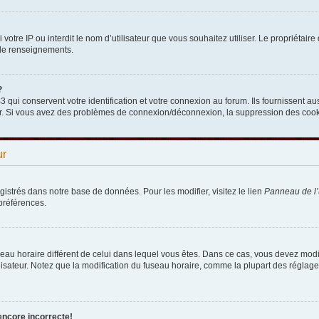
nni votre IP ou interdit le nom d’utilisateur que vous souhaitez utiliser. Le propriéta
 de renseignements.
?
qui conservent votre identification et votre connexion au forum. Ils fournissent aus
teur. Si vous avez des problèmes de connexion/déconnexion, la suppression des cooki
ur
egistrés dans notre base de données. Pour les modifier, visitez le lien
Panneau de l’u
préférences.
fuseau horaire différent de celui dans lequel vous êtes. Dans ce cas, vous devez mod
lisateur. Notez que la modification du fuseau horaire, comme la plupart des réglages
encore incorrecte!