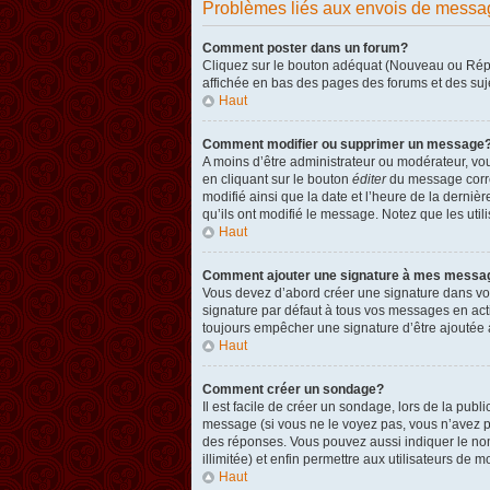
Problèmes liés aux envois de messa
Comment poster dans un forum?
Cliquez sur le bouton adéquat (Nouveau ou Répon
affichée en bas des pages des forums et des su
Haut
Comment modifier ou supprimer un message
A moins d’être administrateur ou modérateur, v
en cliquant sur le bouton
éditer
du message corres
modifié ainsi que la date et l’heure de la derni
qu’ils ont modifié le message. Notez que les ut
Haut
Comment ajouter une signature à mes messa
Vous devez d’abord créer une signature dans vot
signature par défaut à tous vos messages en act
toujours empêcher une signature d’être ajouté
Haut
Comment créer un sondage?
Il est facile de créer un sondage, lors de la pub
message (si vous ne le voyez pas, vous n’avez p
des réponses. Vous pouvez aussi indiquer le nombr
illimitée) et enfin permettre aux utilisateurs de mo
Haut