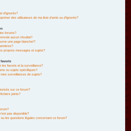
et d’ignorés?
primer des utilisateurs de ma liste d’amis ou d’ignorés?
ms
les forums?
envoie aucun résultat?
ourne une page blanche!?
membres?
es propres messages et sujets?
 favoris
e les favoris et la surveillance?
ums ou sujets spécifiques?
mes surveillances de sujets?
utorisés sur ce forum?
chiers joints?
forum?
 n’est pas disponible?
 ou les questions légales concernant ce forum?