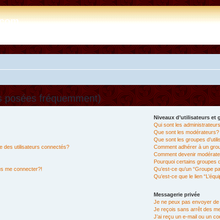
e.com
ns posées fréquemment)
Niveaux d’utilisateurs et
Qui sont les administrateur
Que sont les modérateurs?
Que sont les groupes d’util
 des utilisateurs connectés?
Comment adhérer à un group
Comment devenir modérate
Pourquoi certains groupes d
lus me connecter?!
Qu’est-ce qu’un “Groupe pa
Qu’est-ce que le lien “L’équ
Messagerie privée
Je ne peux pas envoyer de
Je reçois sans arrêt des m
J’ai reçu un e-mail ou un cou