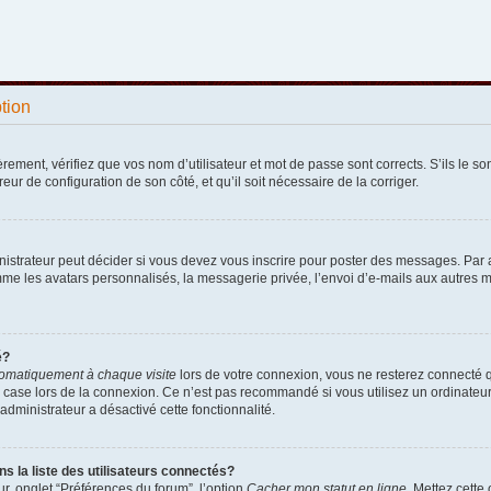
ption
ement, vérifiez que vos nom d’utilisateur et mot de passe sont corrects. S’ils le sont
reur de configuration de son côté, et qu’il soit nécessaire de la corriger.
strateur peut décider si vous devez vous inscrire pour poster des messages. Par ail
e les avatars personnalisés, la messagerie privée, l’envoi d’e-mails aux autres me
é?
omatiquement à chaque visite
lors de votre connexion, vous ne resterez connecté 
 case lors de la connexion. Ce n’est pas recommandé si vous utilisez un ordinateur p
administrateur a désactivé cette fonctionnalité.
la liste des utilisateurs connectés?
r, onglet “Préférences du forum”, l’option
Cacher mon statut en ligne
. Mettez cette