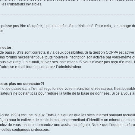
es utilisateurs invisibles.
isse pas être récupéré, il peut toutefois être réinitialisé. Pour cela, sur la page 
er.
nnecter!
 de passe. S’ils sont corrects, il y a deux possibilités. Si la gestion COPPA est activ
tains forums nécessitent que toute nouvelle inscription soit activée par vous-même 
 vous avez reçu un e-mail, suivez ses instructions. Si vous n’avez pas reçu d’e-mail,
 l’adresse e-mail fournie, contactez l’administrateur.
 peux plus me connecter?!
ot de passe dans l’e-mail reçu lors de votre inscription et réessayez. Il est possibl
isateurs ne postant pas pour réduire la taille de la base de données. Si cela vous ar
Act
de 1998) est une loi aux Etats-Unis qui dit que les sites Internet pouvant recuei
égal) pour la collecte de ces informations permettant d’identifier un mineur de moi
tentez de vous inscrire, demandez une assistance légale. Notez que l’équipe du foru
e celles soulignées ci-dessous.