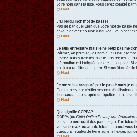
votre nom dans la liste. Vous serez compté parmi l
Haut
J’ai perdu mon mot de passe!
Pas de panique! Bien que votre mot de passe ne pu
et vous devriez pouvoir à nouveau vous connect
Haut
Je suis enregistré mais je ne peux pas me co
Vérifiez, en premier, vos nom d’utilisateur et mot
devrez alors suivre les instructions reçues. Cer
information est indiquée lors de l’inscription. Si
traité par un filtre anti-spam. Si vous êtes sûr de
Haut
Je me suis enregistré par le passé mais je ne
Commencez par vérifier vos nom d’utilisateur et m
il est courant de supprimer régulièrement les util
Haut
Que signifie COPPA?
COPPA (ou
Child Online Privacy and Protection 
consentement
écrit
des parents (ou d’un tuteur l
vous inscrivez, ou au site Internet auquel vous 
questions légales de toute sorte, à l’exception d
Haut