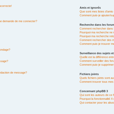
ncorrecte!
Amis et ignorés
Que sont mes listes d’amis 
Comment puis-je ajouter/sup
n me demande de me connecter?
Recherche dans les foru
Comment rechercher dans 
Pourquoi ma recherche ne r
Pourquoi ma recherche ret
Comment rechercher des 
Comment puis-je trouver m
 sondage?
Surveillance des sujets et
Quelle est la différence entr
Comment surveiller des for
essage?
Comment puis-je supprimer 
rédaction de message?
Fichiers joints
Quels fichiers joints sont a
Comment trouver tous mes fi
Concernant phpBB 3
Qui sont les auteurs de ce 
Pourquoi la fonctionnalité X
Qui contacter pour les abus