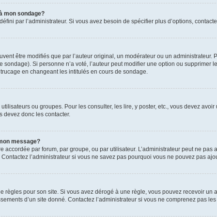
s à mon sondage?
ni par l’administrateur. Si vous avez besoin de spécifier plus d’options, contacte
t être modifiés que par l’auteur original, un modérateur ou un administrateur. P
é le sondage). Si personne n’a voté, l’auteur peut modifier une option ou supprimer 
 trucage en changeant les intitulés en cours de sondage.
utilisateurs ou groupes. Pour les consulter, les lire, y poster, etc., vous devez av
s devez donc les contacter.
 à mon message?
être accordée par forum, par groupe, ou par utilisateur. L’administrateur peut ne pas a
 Contactez l’administrateur si vous ne savez pas pourquoi vous ne pouvez pas ajoute
ègles pour son site. Si vous avez dérogé à une règle, vous pouvez recevoir un ave
sements d’un site donné. Contactez l’administrateur si vous ne comprenez pas les 