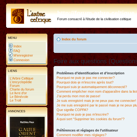
http://forum.arbre-celtiqu
Forum consacré à l'étude de la civilisation celtique
MENU
Index du forum
Index
FAQ
M’enregistrer
Foire aux questions (Questio
Connexion
LIENS
Problèmes d’identification et d’inscription
Pourquoi ne puis-je pas me connecter?
L'Arbre Celtique
L'encyclopédie
Pourquoi dois-je m’inscrire après tout?
Forum
Pourquoi suis-je automatiquement déconnecté?
Charte du forum
Comment empêcher mon nom d’apparaître dans la liste
Le livre d'or
J’ai perdu mon mot de passe!
Le Bénévole
Le Troll
Je suis enregistré mais je ne peux pas me connecter!
Je me suis enregistré par le passé mais je ne peux p
Que signifie COPPA?
ANNONCES
Pourquoi ne puis-je pas m’inscrire?
A quoi sert “Supprimer les cookies du forum”?
Préférences et réglages de l’utilisateur
Comment modifier mes réglages?