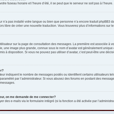
otre fuseau horaire et l’heure d’été, il se peut que le serveur ne soit pas à l’heure
eur n’a pas installé votre langue ou bien que personne n’a encore traduit phpBB3 d
lors libre de créer une nouvelle traduction. Vous trouverez plus d’informations sur l
tilisateur sur la page de consultation des messages. La première est associée à v
e, une image plus grande, connue sous le nom d’avatar est généralement unique et p
 mis à disposition. Si vous ne pouvez pas utiliser d’avatar, c’est peut-être une déc
er?
teur indiquent le nombre de messages postés ou identifient certains utilisateurs t
 est paramétré par l’administrateur. Si vous abusez des forums en postant des messa
e messages.
ateur, on me demande de me connecter?
er des e-mails via le formulaire intégré (si la fonction a été activée par l’administr