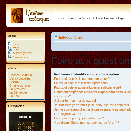
http://forum.arbre-celtiqu
Forum consacré à l'étude de la civilisation celtique
MENU
Index du forum
Index
FAQ
M’enregistrer
Foire aux questio
Connexion
LIENS
Problèmes d’identification et d’inscription
L'Arbre Celtique
L'encyclopédie
Pourquoi ne puis-je pas me connecter?
Forum
Pourquoi dois-je m’inscrire après tout?
Charte du forum
Pourquoi suis-je automatiquement déconnecté?
Le livre d'or
Comment empêcher mon nom d’apparaître dans la liste
Le Bénévole
Le Troll
connectés?
J’ai perdu mon mot de passe!
Je suis enregistré mais je ne peux pas me connecter!
ANNONCES
Je me suis enregistré par le passé mais je ne peux p
Que signifie COPPA?
Pourquoi ne puis-je pas m’inscrire?
A quoi sert “Supprimer les cookies du forum”?