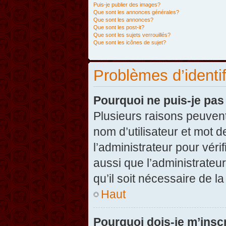
Puis-je publier des images?
Que sont les annonces générales?
Que sont les annonces?
Que sont les post-it?
Que sont les sujets verrouillés?
Que sont les icônes de sujet?
Problèmes d’identifi
Pourquoi ne puis-je pa
Plusieurs raisons peuvent
nom d’utilisateur et mot d
l’administrateur pour véri
aussi que l’administrateur
qu’il soit nécessaire de la
Haut
Pourquoi dois-je m’inscr