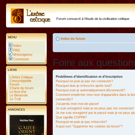
http://forum.arbre-celtiqu
Forum consacré à l'étude de la civilisation celtique
MENU
Index du forum
Index
FAQ
M’enregistrer
Foire aux questio
Connexion
LIENS
Problèmes d’identification et d’inscription
L'Arbre Celtique
L'encyclopédie
Pourquoi ne puis-je pas me connecter?
Forum
Pourquoi dois-je m’inscrire après tout?
Charte du forum
Pourquoi suis-je automatiquement déconnecté?
Le livre d'or
Comment empêcher mon nom d’apparaître dans la liste
Le Bénévole
Le Troll
connectés?
J’ai perdu mon mot de passe!
Je suis enregistré mais je ne peux pas me connecter!
ANNONCES
Je me suis enregistré par le passé mais je ne peux p
Que signifie COPPA?
Pourquoi ne puis-je pas m’inscrire?
A quoi sert “Supprimer les cookies du forum”?