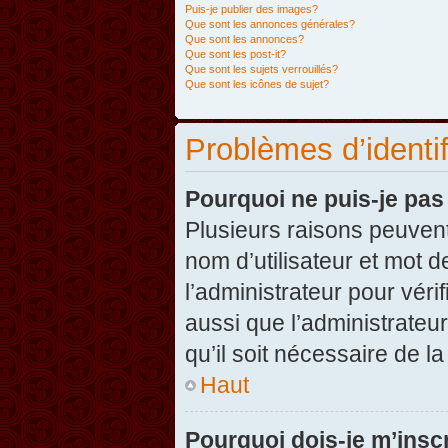
Puis-je publier des images?
Que sont les annonces générales?
Que sont les annonces?
Que sont les post-it?
Que sont les sujets verrouillés?
Que sont les icônes de sujet?
Problèmes d’identifi
Pourquoi ne puis-je pa
Plusieurs raisons peuvent
nom d’utilisateur et mot d
l’administrateur pour véri
aussi que l’administrateur
qu’il soit nécessaire de la
Haut
Pourquoi dois-je m’inscr