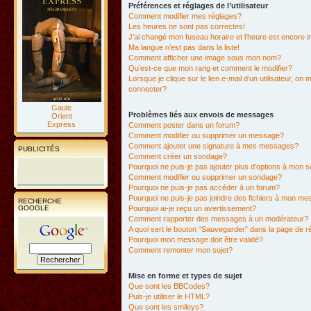
Préférences et réglages de l’utilisateur
Comment modifier mes réglages?
Les heures ne sont pas correctes!
J’ai changé mon fuseau horaire et l’heure est encore i
Ma langue n’est pas dans la liste!
Comment afficher une image sous mon nom?
Qu’est-ce que mon rang et comment le modifier?
Lorsque je clique sur le lien
e-mail
d’un utilisateur, o
connecter?
Gaule
Problèmes liés aux envois de messages
Orient
Express
Comment poster dans un forum?
Comment modifier ou supprimer un message?
Comment ajouter une signature à mes messages?
PUBLICITÉS
Comment créer un sondage?
Pourquoi ne puis-je pas ajouter plus d’options à mon
Comment modifier ou supprimer un sondage?
Pourquoi ne puis-je pas accéder à un forum?
Pourquoi ne puis-je pas joindre des fichiers à mon m
RECHERCHE
GOOGLE
Pourquoi ai-je reçu un avertissement?
Comment rapporter des messages à un modérateur?
A quoi sert le bouton “Sauvegarder” dans la page de 
Pourquoi mon message doit être validé?
Comment remonter mon sujet?
Mise en forme et types de sujet
Que sont les BBCodes?
Puis-je utiliser le HTML?
Que sont les smileys?