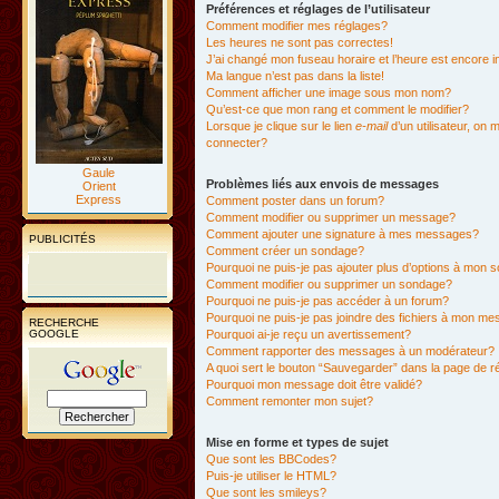
Préférences et réglages de l’utilisateur
Comment modifier mes réglages?
Les heures ne sont pas correctes!
J’ai changé mon fuseau horaire et l’heure est encore i
Ma langue n’est pas dans la liste!
Comment afficher une image sous mon nom?
Qu’est-ce que mon rang et comment le modifier?
Lorsque je clique sur le lien
e-mail
d’un utilisateur, o
connecter?
Gaule
Problèmes liés aux envois de messages
Orient
Express
Comment poster dans un forum?
Comment modifier ou supprimer un message?
Comment ajouter une signature à mes messages?
PUBLICITÉS
Comment créer un sondage?
Pourquoi ne puis-je pas ajouter plus d’options à mon
Comment modifier ou supprimer un sondage?
Pourquoi ne puis-je pas accéder à un forum?
Pourquoi ne puis-je pas joindre des fichiers à mon m
RECHERCHE
GOOGLE
Pourquoi ai-je reçu un avertissement?
Comment rapporter des messages à un modérateur?
A quoi sert le bouton “Sauvegarder” dans la page de 
Pourquoi mon message doit être validé?
Comment remonter mon sujet?
Mise en forme et types de sujet
Que sont les BBCodes?
Puis-je utiliser le HTML?
Que sont les smileys?