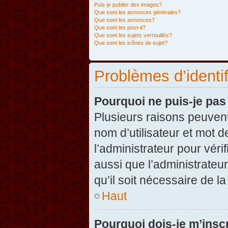
Puis-je publier des images?
Que sont les annonces générales?
Que sont les annonces?
Que sont les post-it?
Que sont les sujets verrouillés?
Que sont les icônes de sujet?
Problèmes d’identifi
Pourquoi ne puis-je pa
Plusieurs raisons peuvent
nom d’utilisateur et mot d
l’administrateur pour véri
aussi que l’administrateur
qu’il soit nécessaire de la
Haut
Pourquoi dois-je m’inscr