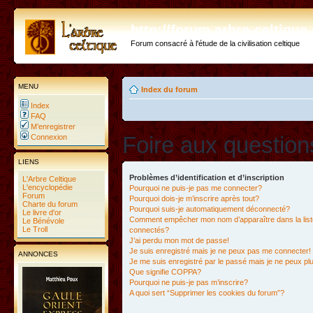
http://forum.arbre-celtiqu
Forum consacré à l'étude de la civilisation celtique
MENU
Index du forum
Index
FAQ
M’enregistrer
Foire aux questio
Connexion
LIENS
Problèmes d’identification et d’inscription
L'Arbre Celtique
L'encyclopédie
Pourquoi ne puis-je pas me connecter?
Forum
Pourquoi dois-je m’inscrire après tout?
Charte du forum
Pourquoi suis-je automatiquement déconnecté?
Le livre d'or
Comment empêcher mon nom d’apparaître dans la liste
Le Bénévole
Le Troll
connectés?
J’ai perdu mon mot de passe!
Je suis enregistré mais je ne peux pas me connecter!
ANNONCES
Je me suis enregistré par le passé mais je ne peux p
Que signifie COPPA?
Pourquoi ne puis-je pas m’inscrire?
A quoi sert “Supprimer les cookies du forum”?