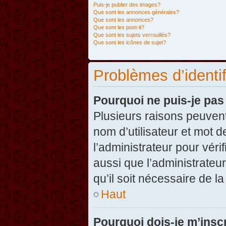
Puis-je publier des images?
Que sont les annonces générales?
Que sont les annonces?
Que sont les post-it?
Que sont les sujets verrouillés?
Que sont les icônes de sujet?
Problèmes d’identifi
Pourquoi ne puis-je pa
Plusieurs raisons peuvent
nom d’utilisateur et mot d
l’administrateur pour véri
aussi que l’administrateur
qu’il soit nécessaire de la
Haut
Pourquoi dois-je m’inscr