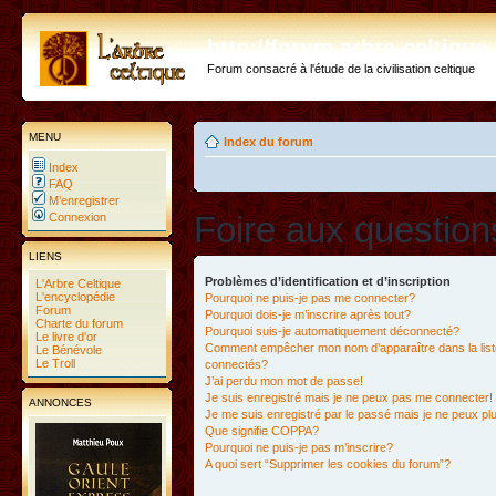
http://forum.arbre-celtiqu
Forum consacré à l'étude de la civilisation celtique
MENU
Index du forum
Index
FAQ
M’enregistrer
Foire aux questio
Connexion
LIENS
Problèmes d’identification et d’inscription
L'Arbre Celtique
L'encyclopédie
Pourquoi ne puis-je pas me connecter?
Forum
Pourquoi dois-je m’inscrire après tout?
Charte du forum
Pourquoi suis-je automatiquement déconnecté?
Le livre d'or
Comment empêcher mon nom d’apparaître dans la liste
Le Bénévole
Le Troll
connectés?
J’ai perdu mon mot de passe!
Je suis enregistré mais je ne peux pas me connecter!
ANNONCES
Je me suis enregistré par le passé mais je ne peux p
Que signifie COPPA?
Pourquoi ne puis-je pas m’inscrire?
A quoi sert “Supprimer les cookies du forum”?