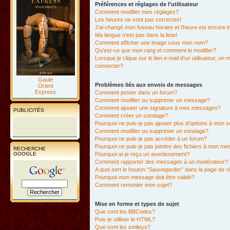
Préférences et réglages de l’utilisateur
Comment modifier mes réglages?
Les heures ne sont pas correctes!
J’ai changé mon fuseau horaire et l’heure est encore i
Ma langue n’est pas dans la liste!
Comment afficher une image sous mon nom?
Qu’est-ce que mon rang et comment le modifier?
Lorsque je clique sur le lien
e-mail
d’un utilisateur, o
connecter?
Gaule
Problèmes liés aux envois de messages
Orient
Express
Comment poster dans un forum?
Comment modifier ou supprimer un message?
Comment ajouter une signature à mes messages?
PUBLICITÉS
Comment créer un sondage?
Pourquoi ne puis-je pas ajouter plus d’options à mon
Comment modifier ou supprimer un sondage?
Pourquoi ne puis-je pas accéder à un forum?
Pourquoi ne puis-je pas joindre des fichiers à mon m
RECHERCHE
GOOGLE
Pourquoi ai-je reçu un avertissement?
Comment rapporter des messages à un modérateur?
A quoi sert le bouton “Sauvegarder” dans la page de 
Pourquoi mon message doit être validé?
Comment remonter mon sujet?
Mise en forme et types de sujet
Que sont les BBCodes?
Puis-je utiliser le HTML?
Que sont les smileys?