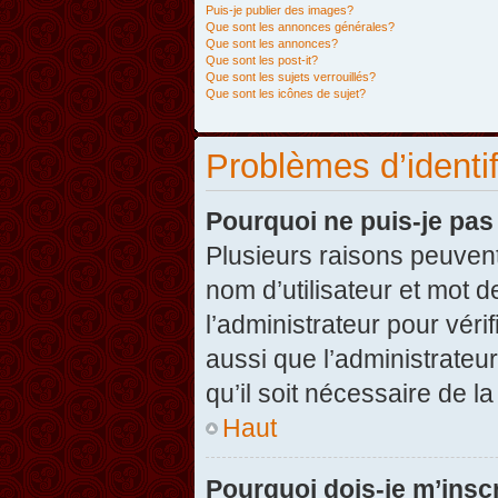
Puis-je publier des images?
Que sont les annonces générales?
Que sont les annonces?
Que sont les post-it?
Que sont les sujets verrouillés?
Que sont les icônes de sujet?
Problèmes d’identifi
Pourquoi ne puis-je pa
Plusieurs raisons peuvent
nom d’utilisateur et mot d
l’administrateur pour véri
aussi que l’administrateur
qu’il soit nécessaire de la
Haut
Pourquoi dois-je m’inscr