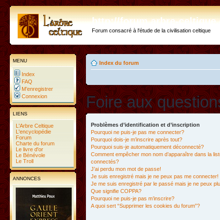
http://forum.arbre-celtiqu
Forum consacré à l'étude de la civilisation celtique
MENU
Index du forum
Index
FAQ
M’enregistrer
Foire aux questio
Connexion
LIENS
Problèmes d’identification et d’inscription
L'Arbre Celtique
L'encyclopédie
Pourquoi ne puis-je pas me connecter?
Forum
Pourquoi dois-je m’inscrire après tout?
Charte du forum
Pourquoi suis-je automatiquement déconnecté?
Le livre d'or
Comment empêcher mon nom d’apparaître dans la liste
Le Bénévole
Le Troll
connectés?
J’ai perdu mon mot de passe!
Je suis enregistré mais je ne peux pas me connecter!
ANNONCES
Je me suis enregistré par le passé mais je ne peux p
Que signifie COPPA?
Pourquoi ne puis-je pas m’inscrire?
A quoi sert “Supprimer les cookies du forum”?