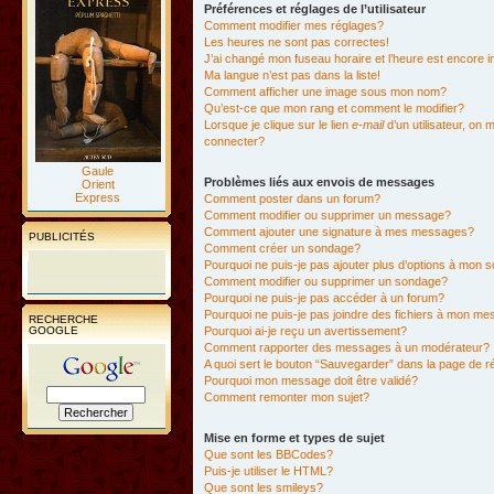
Préférences et réglages de l’utilisateur
Comment modifier mes réglages?
Les heures ne sont pas correctes!
J’ai changé mon fuseau horaire et l’heure est encore i
Ma langue n’est pas dans la liste!
Comment afficher une image sous mon nom?
Qu’est-ce que mon rang et comment le modifier?
Lorsque je clique sur le lien
e-mail
d’un utilisateur, o
connecter?
Gaule
Problèmes liés aux envois de messages
Orient
Express
Comment poster dans un forum?
Comment modifier ou supprimer un message?
Comment ajouter une signature à mes messages?
PUBLICITÉS
Comment créer un sondage?
Pourquoi ne puis-je pas ajouter plus d’options à mon
Comment modifier ou supprimer un sondage?
Pourquoi ne puis-je pas accéder à un forum?
Pourquoi ne puis-je pas joindre des fichiers à mon m
RECHERCHE
GOOGLE
Pourquoi ai-je reçu un avertissement?
Comment rapporter des messages à un modérateur?
A quoi sert le bouton “Sauvegarder” dans la page de 
Pourquoi mon message doit être validé?
Comment remonter mon sujet?
Mise en forme et types de sujet
Que sont les BBCodes?
Puis-je utiliser le HTML?
Que sont les smileys?