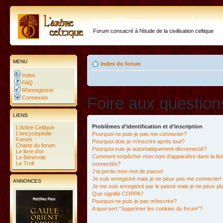
http://forum.arbre-celtiqu
Forum consacré à l'étude de la civilisation celtique
MENU
Index du forum
Index
FAQ
M’enregistrer
Foire aux questio
Connexion
LIENS
Problèmes d’identification et d’inscription
L'Arbre Celtique
L'encyclopédie
Pourquoi ne puis-je pas me connecter?
Forum
Pourquoi dois-je m’inscrire après tout?
Charte du forum
Pourquoi suis-je automatiquement déconnecté?
Le livre d'or
Comment empêcher mon nom d’apparaître dans la liste
Le Bénévole
Le Troll
connectés?
J’ai perdu mon mot de passe!
Je suis enregistré mais je ne peux pas me connecter!
ANNONCES
Je me suis enregistré par le passé mais je ne peux p
Que signifie COPPA?
Pourquoi ne puis-je pas m’inscrire?
A quoi sert “Supprimer les cookies du forum”?