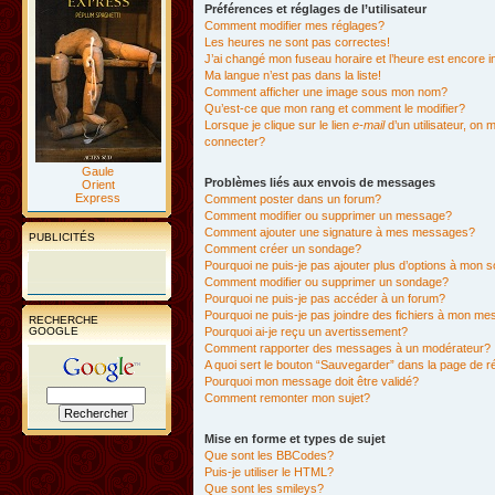
Préférences et réglages de l’utilisateur
Comment modifier mes réglages?
Les heures ne sont pas correctes!
J’ai changé mon fuseau horaire et l’heure est encore i
Ma langue n’est pas dans la liste!
Comment afficher une image sous mon nom?
Qu’est-ce que mon rang et comment le modifier?
Lorsque je clique sur le lien
e-mail
d’un utilisateur, o
connecter?
Gaule
Problèmes liés aux envois de messages
Orient
Express
Comment poster dans un forum?
Comment modifier ou supprimer un message?
Comment ajouter une signature à mes messages?
PUBLICITÉS
Comment créer un sondage?
Pourquoi ne puis-je pas ajouter plus d’options à mon
Comment modifier ou supprimer un sondage?
Pourquoi ne puis-je pas accéder à un forum?
Pourquoi ne puis-je pas joindre des fichiers à mon m
RECHERCHE
GOOGLE
Pourquoi ai-je reçu un avertissement?
Comment rapporter des messages à un modérateur?
A quoi sert le bouton “Sauvegarder” dans la page de 
Pourquoi mon message doit être validé?
Comment remonter mon sujet?
Mise en forme et types de sujet
Que sont les BBCodes?
Puis-je utiliser le HTML?
Que sont les smileys?