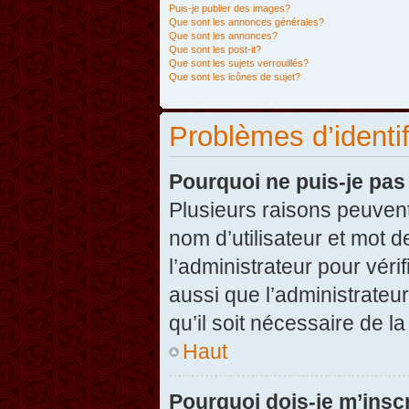
Puis-je publier des images?
Que sont les annonces générales?
Que sont les annonces?
Que sont les post-it?
Que sont les sujets verrouillés?
Que sont les icônes de sujet?
Problèmes d’identifi
Pourquoi ne puis-je pa
Plusieurs raisons peuvent
nom d’utilisateur et mot d
l’administrateur pour véri
aussi que l’administrateur
qu’il soit nécessaire de la
Haut
Pourquoi dois-je m’inscr