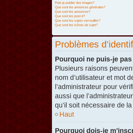
Puis-je publier des images?
Que sont les annonces générales?
Que sont les annonces?
Que sont les post-it?
Que sont les sujets verrouillés?
Que sont les icônes de sujet?
Problèmes d’identifi
Pourquoi ne puis-je pa
Plusieurs raisons peuvent
nom d’utilisateur et mot d
l’administrateur pour véri
aussi que l’administrateur
qu’il soit nécessaire de la
Haut
Pourquoi dois-je m’inscr