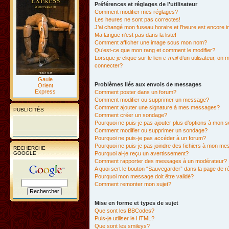
Préférences et réglages de l’utilisateur
Comment modifier mes réglages?
Les heures ne sont pas correctes!
J’ai changé mon fuseau horaire et l’heure est encore i
Ma langue n’est pas dans la liste!
Comment afficher une image sous mon nom?
Qu’est-ce que mon rang et comment le modifier?
Lorsque je clique sur le lien
e-mail
d’un utilisateur, o
connecter?
Gaule
Problèmes liés aux envois de messages
Orient
Express
Comment poster dans un forum?
Comment modifier ou supprimer un message?
Comment ajouter une signature à mes messages?
PUBLICITÉS
Comment créer un sondage?
Pourquoi ne puis-je pas ajouter plus d’options à mon
Comment modifier ou supprimer un sondage?
Pourquoi ne puis-je pas accéder à un forum?
Pourquoi ne puis-je pas joindre des fichiers à mon m
RECHERCHE
GOOGLE
Pourquoi ai-je reçu un avertissement?
Comment rapporter des messages à un modérateur?
A quoi sert le bouton “Sauvegarder” dans la page de 
Pourquoi mon message doit être validé?
Comment remonter mon sujet?
Mise en forme et types de sujet
Que sont les BBCodes?
Puis-je utiliser le HTML?
Que sont les smileys?