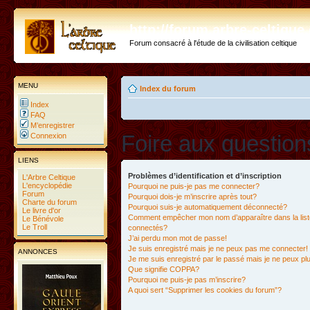
http://forum.arbre-celtiqu
Forum consacré à l'étude de la civilisation celtique
MENU
Index du forum
Index
FAQ
M’enregistrer
Foire aux questio
Connexion
LIENS
Problèmes d’identification et d’inscription
L'Arbre Celtique
L'encyclopédie
Pourquoi ne puis-je pas me connecter?
Forum
Pourquoi dois-je m’inscrire après tout?
Charte du forum
Pourquoi suis-je automatiquement déconnecté?
Le livre d'or
Comment empêcher mon nom d’apparaître dans la liste
Le Bénévole
Le Troll
connectés?
J’ai perdu mon mot de passe!
Je suis enregistré mais je ne peux pas me connecter!
ANNONCES
Je me suis enregistré par le passé mais je ne peux p
Que signifie COPPA?
Pourquoi ne puis-je pas m’inscrire?
A quoi sert “Supprimer les cookies du forum”?