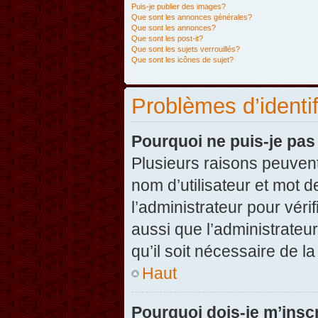
Puis-je publier des images?
Que sont les annonces générales?
Que sont les annonces?
Que sont les post-it?
Que sont les sujets verrouillés?
Que sont les icônes de sujet?
Problèmes d’identifi
Pourquoi ne puis-je pa
Plusieurs raisons peuvent
nom d’utilisateur et mot d
l’administrateur pour véri
aussi que l’administrateur
qu’il soit nécessaire de la
Haut
Pourquoi dois-je m’inscr