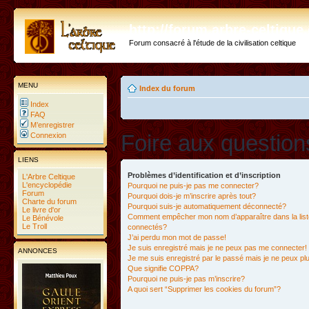
http://forum.arbre-celtiqu
Forum consacré à l'étude de la civilisation celtique
MENU
Index du forum
Index
FAQ
M’enregistrer
Foire aux questio
Connexion
LIENS
Problèmes d’identification et d’inscription
L'Arbre Celtique
L'encyclopédie
Pourquoi ne puis-je pas me connecter?
Forum
Pourquoi dois-je m’inscrire après tout?
Charte du forum
Pourquoi suis-je automatiquement déconnecté?
Le livre d'or
Comment empêcher mon nom d’apparaître dans la liste
Le Bénévole
Le Troll
connectés?
J’ai perdu mon mot de passe!
Je suis enregistré mais je ne peux pas me connecter!
ANNONCES
Je me suis enregistré par le passé mais je ne peux p
Que signifie COPPA?
Pourquoi ne puis-je pas m’inscrire?
A quoi sert “Supprimer les cookies du forum”?