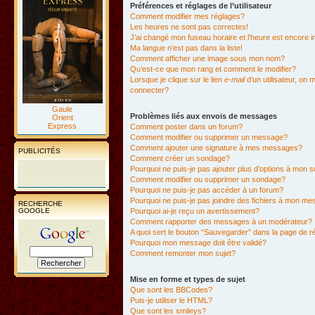
Préférences et réglages de l’utilisateur
Comment modifier mes réglages?
Les heures ne sont pas correctes!
J’ai changé mon fuseau horaire et l’heure est encore i
Ma langue n’est pas dans la liste!
Comment afficher une image sous mon nom?
Qu’est-ce que mon rang et comment le modifier?
Lorsque je clique sur le lien
e-mail
d’un utilisateur, o
connecter?
Gaule
Problèmes liés aux envois de messages
Orient
Express
Comment poster dans un forum?
Comment modifier ou supprimer un message?
Comment ajouter une signature à mes messages?
PUBLICITÉS
Comment créer un sondage?
Pourquoi ne puis-je pas ajouter plus d’options à mon
Comment modifier ou supprimer un sondage?
Pourquoi ne puis-je pas accéder à un forum?
Pourquoi ne puis-je pas joindre des fichiers à mon m
RECHERCHE
GOOGLE
Pourquoi ai-je reçu un avertissement?
Comment rapporter des messages à un modérateur?
A quoi sert le bouton “Sauvegarder” dans la page de 
Pourquoi mon message doit être validé?
Comment remonter mon sujet?
Mise en forme et types de sujet
Que sont les BBCodes?
Puis-je utiliser le HTML?
Que sont les smileys?