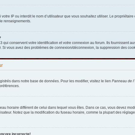
nni votre IP ou interdit le nom d’utilisateur que vous souhaitez utiliser. Le propriéta
 de renseignements.
?
qui conservent votre identification et votre connexion au forum. Ils fournissent aus
teur. Si vous avez des problèmes de connexion/déconnexion, la suppression des cooki
ur
egistrés dans notre base de données. Pour les modifier, visitez le lien
Panneau de l’u
préférences.
fuseau horaire différent de celui dans lequel vous êtes. Dans ce cas, vous devez mod
lisateur. Notez que la modification du fuseau horaire, comme la plupart des réglages
encore incorrecte!