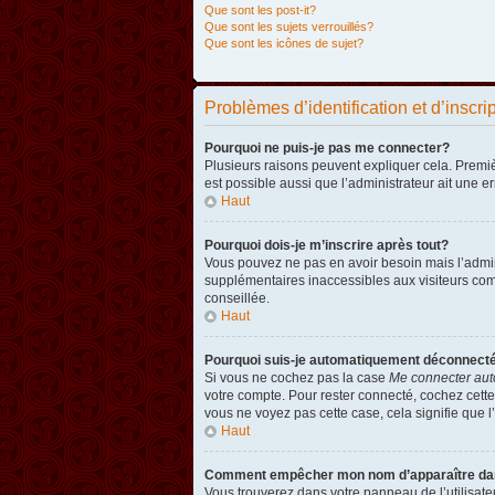
Que sont les post-it?
Que sont les sujets verrouillés?
Que sont les icônes de sujet?
Problèmes d’identification et d’inscri
Pourquoi ne puis-je pas me connecter?
Plusieurs raisons peuvent expliquer cela. Premièr
est possible aussi que l’administrateur ait une er
Haut
Pourquoi dois-je m’inscrire après tout?
Vous pouvez ne pas en avoir besoin mais l’admini
supplémentaires inaccessibles aux visiteurs comm
conseillée.
Haut
Pourquoi suis-je automatiquement déconnect
Si vous ne cochez pas la case
Me connecter aut
votre compte. Pour rester connecté, cochez cette
vous ne voyez pas cette case, cela signifie que l’
Haut
Comment empêcher mon nom d’apparaître dans 
Vous trouverez dans votre panneau de l’utilisateu