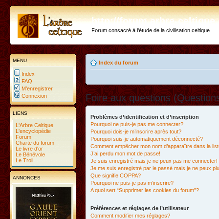
http://forum.arbre-celtiqu
Forum consacré à l'étude de la civilisation celtique
MENU
Index du forum
Index
FAQ
M’enregistrer
Foire aux questions (Questio
Connexion
LIENS
Problèmes d’identification et d’inscription
Pourquoi ne puis-je pas me connecter?
L'Arbre Celtique
L'encyclopédie
Pourquoi dois-je m’inscrire après tout?
Forum
Pourquoi suis-je automatiquement déconnecté?
Charte du forum
Comment empêcher mon nom d’apparaître dans la liste
Le livre d'or
J’ai perdu mon mot de passe!
Le Bénévole
Le Troll
Je suis enregistré mais je ne peux pas me connecter!
Je me suis enregistré par le passé mais je ne peux p
Que signifie COPPA?
ANNONCES
Pourquoi ne puis-je pas m’inscrire?
A quoi sert “Supprimer les cookies du forum”?
Préférences et réglages de l’utilisateur
Comment modifier mes réglages?