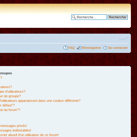
Recherche avancée
FAQ
M’enregistrer
Se connecter
 groupes
s?
isateurs?
e d’utilisateurs?
ur de groupe?
’utilisateurs apparaissent dans une couleur différente?
r défaut”?
ipe du forum”?
 messages privés!
essages indésirables!
rrier abusif d’un utilisateur de ce forum!