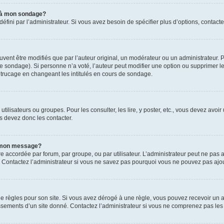
s à mon sondage?
ni par l’administrateur. Si vous avez besoin de spécifier plus d’options, contacte
t être modifiés que par l’auteur original, un modérateur ou un administrateur. P
é le sondage). Si personne n’a voté, l’auteur peut modifier une option ou supprimer 
 trucage en changeant les intitulés en cours de sondage.
utilisateurs ou groupes. Pour les consulter, les lire, y poster, etc., vous devez av
s devez donc les contacter.
 à mon message?
être accordée par forum, par groupe, ou par utilisateur. L’administrateur peut ne pas a
 Contactez l’administrateur si vous ne savez pas pourquoi vous ne pouvez pas ajoute
ègles pour son site. Si vous avez dérogé à une règle, vous pouvez recevoir un ave
sements d’un site donné. Contactez l’administrateur si vous ne comprenez pas les 