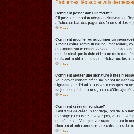
Problèmes liés aux envois de messa
Comment poster dans un forum?
Cliquez sur le bouton adéquat (Nouveau ou Répon
affichée en bas des pages des forums et des su
Haut
Comment modifier ou supprimer un message
A moins d’être administrateur ou modérateur, v
en cliquant sur le bouton
éditer
du message corres
modifié ainsi que la date et l’heure de la derni
qu’ils ont modifié le message. Notez que les ut
Haut
Comment ajouter une signature à mes messa
Vous devez d’abord créer une signature dans vot
signature par défaut à tous vos messages en act
toujours empêcher une signature d’être ajouté
Haut
Comment créer un sondage?
Il est facile de créer un sondage, lors de la pub
message (si vous ne le voyez pas, vous n’avez p
des réponses. Vous pouvez aussi indiquer le nombr
illimitée) et enfin permettre aux utilisateurs de mo
Haut