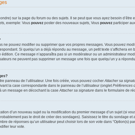
ges
dre) sur la page du forum ou des sujets. Il se peut que vous ayez besoin d’être en
jets, exemple: Vous
pouvez
poster des nouveaux sujets, Vous
pouvez
participer aux
?
ous ne pouvez modifier ou supprimer que vos propres messages. Vous pouvez modif
pondant. Si quelqu’un a déjà répondu au message, un petit texte s’affichera en bas
ère édition. Ce message n’apparaîtra pas si un modérateur ou un administrateur modif
ilisateurs ne peuvent pas supprimer un message une fois que quelqu’un y a répondu
ges?
re panneau de l’utilisateur. Une fois créée, vous pouvez cocher
Attacher sa signat
ivant la case correspondante dans le panneau de l’utilisateur (onglet
Préférences d
e à un message en décochant la case
Attacher sa signature
dans le formulaire de r
lication d’un nouveau sujet ou la modification du premier message d’un sujet (si vou
robablement pas le droit de créer des sondages). Saisissez le titre du sondage et
e de réponses qu’un utilisateur peut choisir lors de son vote dans “Option(s) par l
difier leur vote.