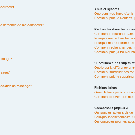
ncorrecte!
Amis et ignorés
Que sont mes listes d’amis 
Comment puis-je ajouter/sup
n me demande de me connecter?
Recherche dans les foru
Comment rechercher dans 
Pourquoi ma recherche ne r
Pourquoi ma recherche ret
Comment rechercher des 
Comment puis-je trouver m
 sondage?
Surveillance des sujets et
Quelle est la différence entr
Comment surveiller des for
essage?
Comment puis-je supprimer 
rédaction de message?
Fichiers joints
Quels fichiers joints sont a
Comment trouver tous mes fi
Concernant phpBB 3
Qui sont les auteurs de ce 
Pourquoi la fonctionnalité X
Qui contacter pour les abus