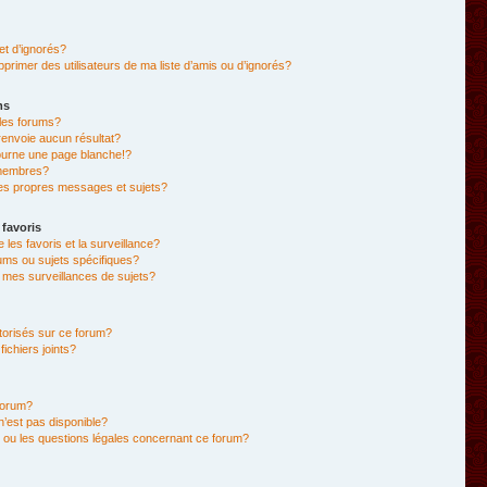
et d’ignorés?
primer des utilisateurs de ma liste d’amis ou d’ignorés?
ms
les forums?
envoie aucun résultat?
ourne une page blanche!?
membres?
es propres messages et sujets?
 favoris
e les favoris et la surveillance?
ums ou sujets spécifiques?
mes surveillances de sujets?
utorisés sur ce forum?
chiers joints?
forum?
 n’est pas disponible?
 ou les questions légales concernant ce forum?