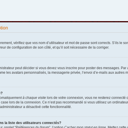
ption
ement, vérifiez que vos nom d’utilisateur et mot de passe sont corrects. S’ils le sont
reur de configuration de son côté, et qu’il soit nécessaire de la corriger.
strateur peut décider si vous devez vous inscrire pour poster des messages. Par ail
e les avatars personnalisés, la messagerie privée, l’envoi d’e-mails aux autres me
é?
omatiquement à chaque visite
lors de votre connexion, vous ne resterez connecté 
 case lors de la connexion. Ce n’est pas recommandé si vous utilisez un ordinateur p
administrateur a désactivé cette fonctionnalité.
la liste des utilisateurs connectés?
r, onglet “Préférences du forum”, l’option
Cacher mon statut en ligne
. Mettez cette