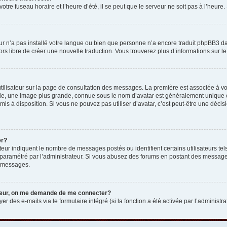
otre fuseau horaire et l’heure d’été, il se peut que le serveur ne soit pas à l’heure
eur n’a pas installé votre langue ou bien que personne n’a encore traduit phpBB3 d
lors libre de créer une nouvelle traduction. Vous trouverez plus d’informations sur l
tilisateur sur la page de consultation des messages. La première est associée à v
e, une image plus grande, connue sous le nom d’avatar est généralement unique et p
 mis à disposition. Si vous ne pouvez pas utiliser d’avatar, c’est peut-être une déc
er?
teur indiquent le nombre de messages postés ou identifient certains utilisateurs t
 est paramétré par l’administrateur. Si vous abusez des forums en postant des messa
e messages.
ateur, on me demande de me connecter?
er des e-mails via le formulaire intégré (si la fonction a été activée par l’administr