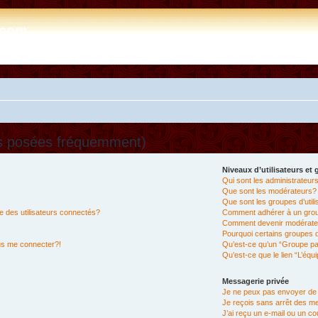
e.com
ns posées fréquemment)
Niveaux d’utilisateurs et
Qui sont les administrateur
Que sont les modérateurs?
Que sont les groupes d’util
 des utilisateurs connectés?
Comment adhérer à un group
Comment devenir modérate
Pourquoi certains groupes d
lus me connecter?!
Qu’est-ce qu’un “Groupe pa
Qu’est-ce que le lien “L’équ
Messagerie privée
Je ne peux pas envoyer de
Je reçois sans arrêt des m
J’ai reçu un e-mail ou un cou