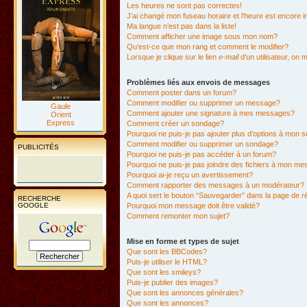
Les heures ne sont pas correctes!
J’ai changé mon fuseau horaire et l’heure est encore i
Ma langue n’est pas dans la liste!
Comment afficher une image sous mon nom?
Qu’est-ce que mon rang et comment le modifier?
Lorsque je clique sur le lien
e-mail
d’un utilisateur, o
Problèmes liés aux envois de messages
Comment poster dans un forum?
Comment modifier ou supprimer un message?
Gaule
Comment ajouter une signature à mes messages?
Orient
Express
Comment créer un sondage?
Pourquoi ne puis-je pas ajouter plus d’options à mon
Comment modifier ou supprimer un sondage?
PUBLICITÉS
Pourquoi ne puis-je pas accéder à un forum?
Pourquoi ne puis-je pas joindre des fichiers à mon m
Pourquoi ai-je reçu un avertissement?
Comment rapporter des messages à un modérateur?
A quoi sert le bouton “Sauvegarder” dans la page de 
RECHERCHE
GOOGLE
Pourquoi mon message doit être validé?
Comment remonter mon sujet?
Mise en forme et types de sujet
Que sont les BBCodes?
Puis-je utiliser le HTML?
Que sont les smileys?
Puis-je publier des images?
Que sont les annonces générales?
Que sont les annonces?