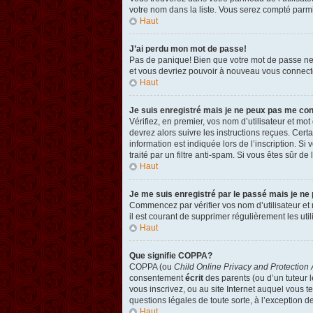
votre nom dans la liste. Vous serez compté parmi l
Haut
J’ai perdu mon mot de passe!
Pas de panique! Bien que votre mot de passe ne pu
et vous devriez pouvoir à nouveau vous connect
Haut
Je suis enregistré mais je ne peux pas me co
Vérifiez, en premier, vos nom d’utilisateur et mot
devrez alors suivre les instructions reçues. Cer
information est indiquée lors de l’inscription. Si
traité par un filtre anti-spam. Si vous êtes sûr de
Haut
Je me suis enregistré par le passé mais je ne
Commencez par vérifier vos nom d’utilisateur et m
il est courant de supprimer régulièrement les util
Haut
Que signifie COPPA?
COPPA (ou
Child Online Privacy and Protection 
consentement
écrit
des parents (ou d’un tuteur l
vous inscrivez, ou au site Internet auquel vous 
questions légales de toute sorte, à l’exception d
Haut