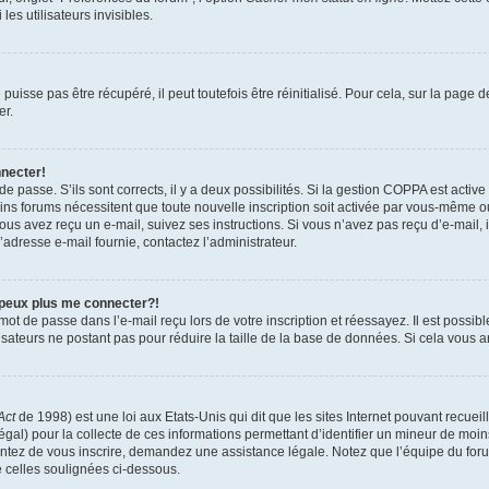
es utilisateurs invisibles.
isse pas être récupéré, il peut toutefois être réinitialisé. Pour cela, sur la page 
er.
nnecter!
 de passe. S’ils sont corrects, il y a deux possibilités. Si la gestion COPPA est activ
tains forums nécessitent que toute nouvelle inscription soit activée par vous-même 
 vous avez reçu un e-mail, suivez ses instructions. Si vous n’avez pas reçu d’e-mail,
 l’adresse e-mail fournie, contactez l’administrateur.
 peux plus me connecter?!
ot de passe dans l’e-mail reçu lors de votre inscription et réessayez. Il est possibl
isateurs ne postant pas pour réduire la taille de la base de données. Si cela vous ar
Act
de 1998) est une loi aux Etats-Unis qui dit que les sites Internet pouvant recuei
égal) pour la collecte de ces informations permettant d’identifier un mineur de moi
tentez de vous inscrire, demandez une assistance légale. Notez que l’équipe du foru
e celles soulignées ci-dessous.