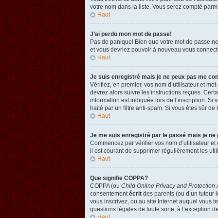
votre nom dans la liste. Vous serez compté parmi l
Haut
J’ai perdu mon mot de passe!
Pas de panique! Bien que votre mot de passe ne pu
et vous devriez pouvoir à nouveau vous connect
Haut
Je suis enregistré mais je ne peux pas me co
Vérifiez, en premier, vos nom d’utilisateur et mot
devrez alors suivre les instructions reçues. Cer
information est indiquée lors de l’inscription. Si
traité par un filtre anti-spam. Si vous êtes sûr de
Haut
Je me suis enregistré par le passé mais je ne
Commencez par vérifier vos nom d’utilisateur et m
il est courant de supprimer régulièrement les util
Haut
Que signifie COPPA?
COPPA (ou
Child Online Privacy and Protection 
consentement
écrit
des parents (ou d’un tuteur l
vous inscrivez, ou au site Internet auquel vous 
questions légales de toute sorte, à l’exception d
Haut