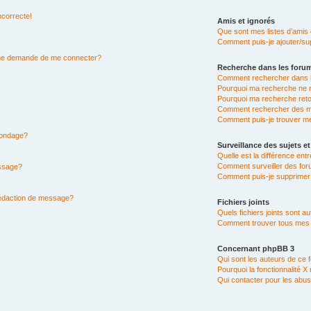
ncorrecte!
Amis et ignorés
Que sont mes listes d’amis 
Comment puis-je ajouter/sup
n me demande de me connecter?
Recherche dans les foru
Comment rechercher dans 
Pourquoi ma recherche ne r
Pourquoi ma recherche ret
Comment rechercher des 
Comment puis-je trouver m
 sondage?
Surveillance des sujets et
Quelle est la différence entr
Comment surveiller des for
essage?
Comment puis-je supprimer 
rédaction de message?
Fichiers joints
Quels fichiers joints sont a
Comment trouver tous mes fi
Concernant phpBB 3
Qui sont les auteurs de ce 
Pourquoi la fonctionnalité X
Qui contacter pour les abus