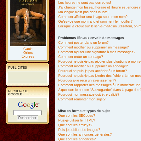
Les heures ne sont pas correctes!
J’ai changé mon fuseau horaire et l’heure est encore i
Ma langue n’est pas dans la liste!
Comment afficher une image sous mon nom?
Qu’est-ce que mon rang et comment le modifier?
Lorsque je clique sur le lien
e-mail
d’un utilisateur, o
Problèmes liés aux envois de messages
Comment poster dans un forum?
Comment modifier ou supprimer un message?
Gaule
Comment ajouter une signature à mes messages?
Orient
Express
Comment créer un sondage?
Pourquoi ne puis-je pas ajouter plus d’options à mon
Comment modifier ou supprimer un sondage?
PUBLICITÉS
Pourquoi ne puis-je pas accéder à un forum?
Pourquoi ne puis-je pas joindre des fichiers à mon m
Pourquoi ai-je reçu un avertissement?
Comment rapporter des messages à un modérateur?
A quoi sert le bouton “Sauvegarder” dans la page de 
RECHERCHE
GOOGLE
Pourquoi mon message doit être validé?
Comment remonter mon sujet?
Mise en forme et types de sujet
Que sont les BBCodes?
Puis-je utiliser le HTML?
Que sont les smileys?
Puis-je publier des images?
Que sont les annonces générales?
Que sont les annonces?