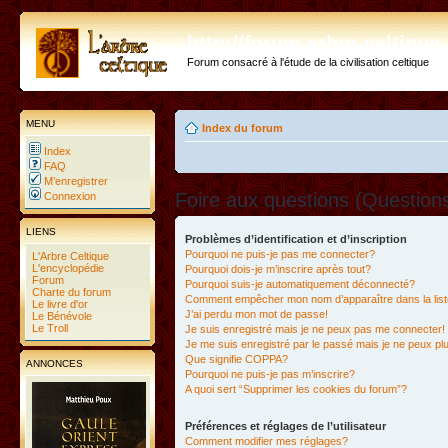
http://forum.arbre-celtiqu
Forum consacré à l'étude de la civilisation celtique
MENU
Index du forum
Index
FAQ
M’enregistrer
Foire aux questions (Questio
Connexion
LIENS
Problèmes d’identification et d’inscription
Pourquoi ne puis-je pas me connecter?
L'Arbre Celtique
L'encyclopédie
Pourquoi dois-je m’inscrire après tout?
Forum
Pourquoi suis-je automatiquement déconnecté?
Charte du forum
Comment empêcher mon nom d’apparaître dans la liste
Le livre d'or
J’ai perdu mon mot de passe!
Le Bénévole
Le Troll
Je suis enregistré mais je ne peux pas me connecter!
Je me suis enregistré par le passé mais je ne peux p
Que signifie COPPA?
ANNONCES
Pourquoi ne puis-je pas m’inscrire?
A quoi sert “Supprimer les cookies du forum”?
Préférences et réglages de l’utilisateur
Comment modifier mes réglages?