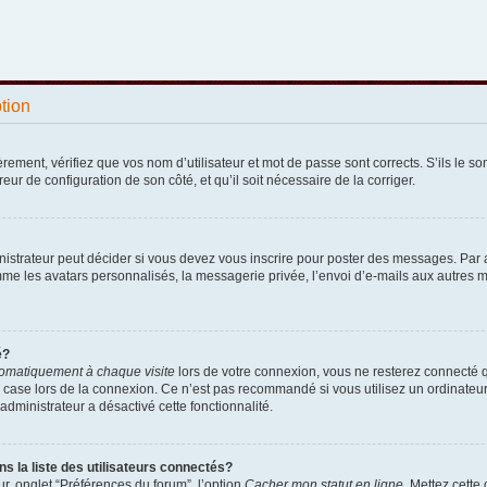
ption
ement, vérifiez que vos nom d’utilisateur et mot de passe sont corrects. S’ils le sont
reur de configuration de son côté, et qu’il soit nécessaire de la corriger.
strateur peut décider si vous devez vous inscrire pour poster des messages. Par ail
e les avatars personnalisés, la messagerie privée, l’envoi d’e-mails aux autres me
é?
omatiquement à chaque visite
lors de votre connexion, vous ne resterez connecté 
 case lors de la connexion. Ce n’est pas recommandé si vous utilisez un ordinateur p
administrateur a désactivé cette fonctionnalité.
la liste des utilisateurs connectés?
r, onglet “Préférences du forum”, l’option
Cacher mon statut en ligne
. Mettez cette