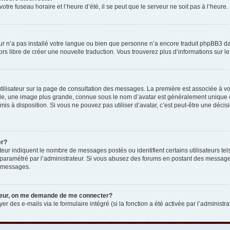
otre fuseau horaire et l’heure d’été, il se peut que le serveur ne soit pas à l’heure
eur n’a pas installé votre langue ou bien que personne n’a encore traduit phpBB3 d
lors libre de créer une nouvelle traduction. Vous trouverez plus d’informations sur l
tilisateur sur la page de consultation des messages. La première est associée à v
e, une image plus grande, connue sous le nom d’avatar est généralement unique et p
 mis à disposition. Si vous ne pouvez pas utiliser d’avatar, c’est peut-être une déc
er?
teur indiquent le nombre de messages postés ou identifient certains utilisateurs t
 est paramétré par l’administrateur. Si vous abusez des forums en postant des messa
e messages.
ateur, on me demande de me connecter?
er des e-mails via le formulaire intégré (si la fonction a été activée par l’administr