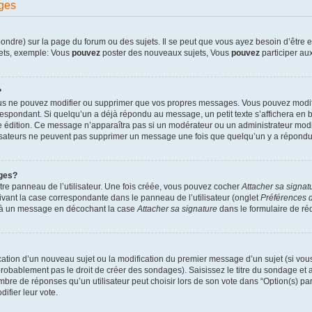
ges
dre) sur la page du forum ou des sujets. Il se peut que vous ayez besoin d’être en
jets, exemple: Vous
pouvez
poster des nouveaux sujets, Vous
pouvez
participer aux
?
ous ne pouvez modifier ou supprimer que vos propres messages. Vous pouvez modif
pondant. Si quelqu’un a déjà répondu au message, un petit texte s’affichera en bas
ère édition. Ce message n’apparaîtra pas si un modérateur ou un administrateur modif
ilisateurs ne peuvent pas supprimer un message une fois que quelqu’un y a répondu
ges?
re panneau de l’utilisateur. Une fois créée, vous pouvez cocher
Attacher sa signat
ivant la case correspondante dans le panneau de l’utilisateur (onglet
Préférences d
e à un message en décochant la case
Attacher sa signature
dans le formulaire de r
lication d’un nouveau sujet ou la modification du premier message d’un sujet (si vou
robablement pas le droit de créer des sondages). Saisissez le titre du sondage et
e de réponses qu’un utilisateur peut choisir lors de son vote dans “Option(s) par l
difier leur vote.