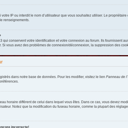
nni votre IP ou interdit le nom d’utilisateur que vous souhaitez utiliser. Le propriéta
 de renseignements.
?
qui conservent votre identification et votre connexion au forum. Ils fournissent aus
teur. Si vous avez des problèmes de connexion/déconnexion, la suppression des cooki
ur
egistrés dans notre base de données. Pour les modifier, visitez le lien
Panneau de l’u
préférences.
fuseau horaire différent de celui dans lequel vous êtes. Dans ce cas, vous devez mod
lisateur. Notez que la modification du fuseau horaire, comme la plupart des réglages
encore incorrecte!