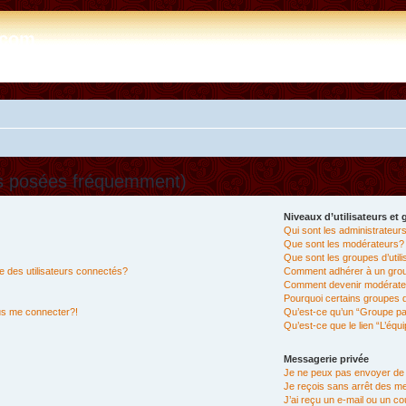
e.com
ns posées fréquemment)
Niveaux d’utilisateurs et
Qui sont les administrateur
Que sont les modérateurs?
Que sont les groupes d’util
 des utilisateurs connectés?
Comment adhérer à un group
Comment devenir modérate
Pourquoi certains groupes d
lus me connecter?!
Qu’est-ce qu’un “Groupe pa
Qu’est-ce que le lien “L’équ
Messagerie privée
Je ne peux pas envoyer de
Je reçois sans arrêt des m
J’ai reçu un e-mail ou un cou