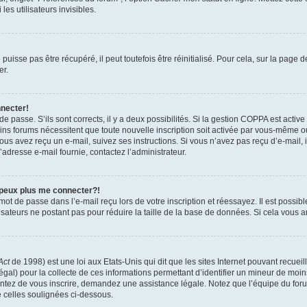
es utilisateurs invisibles.
isse pas être récupéré, il peut toutefois être réinitialisé. Pour cela, sur la page 
er.
nnecter!
 de passe. S’ils sont corrects, il y a deux possibilités. Si la gestion COPPA est activ
tains forums nécessitent que toute nouvelle inscription soit activée par vous-même 
 vous avez reçu un e-mail, suivez ses instructions. Si vous n’avez pas reçu d’e-mail,
 l’adresse e-mail fournie, contactez l’administrateur.
 peux plus me connecter?!
ot de passe dans l’e-mail reçu lors de votre inscription et réessayez. Il est possibl
isateurs ne postant pas pour réduire la taille de la base de données. Si cela vous ar
Act
de 1998) est une loi aux Etats-Unis qui dit que les sites Internet pouvant recuei
égal) pour la collecte de ces informations permettant d’identifier un mineur de moi
tentez de vous inscrire, demandez une assistance légale. Notez que l’équipe du foru
e celles soulignées ci-dessous.