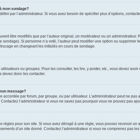
s à mon sondage?
ni par l’administrateur. Si vous avez besoin de spécifier plus d’options, contacte
t être modifiés que par l’auteur original, un modérateur ou un administrateur. P
é le sondage). Si personne n’a voté, l’auteur peut modifier une option ou supprimer 
 trucage en changeant les intitulés en cours de sondage.
utilisateurs ou groupes. Pour les consulter, les lire, y poster, etc., vous devez av
s devez donc les contacter.
 à mon message?
être accordée par forum, par groupe, ou par utilisateur. L’administrateur peut ne pas a
 Contactez l’administrateur si vous ne savez pas pourquoi vous ne pouvez pas ajoute
ègles pour son site. Si vous avez dérogé à une règle, vous pouvez recevoir un ave
sements d’un site donné. Contactez l’administrateur si vous ne comprenez pas les 