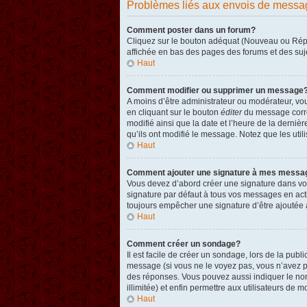
Problèmes liés aux envois de messa
Comment poster dans un forum?
Cliquez sur le bouton adéquat (Nouveau ou Répon
affichée en bas des pages des forums et des su
Haut
Comment modifier ou supprimer un message
A moins d’être administrateur ou modérateur, v
en cliquant sur le bouton
éditer
du message corres
modifié ainsi que la date et l’heure de la derni
qu’ils ont modifié le message. Notez que les ut
Haut
Comment ajouter une signature à mes messa
Vous devez d’abord créer une signature dans vot
signature par défaut à tous vos messages en act
toujours empêcher une signature d’être ajouté
Haut
Comment créer un sondage?
Il est facile de créer un sondage, lors de la pub
message (si vous ne le voyez pas, vous n’avez p
des réponses. Vous pouvez aussi indiquer le nombr
illimitée) et enfin permettre aux utilisateurs de mo
Haut