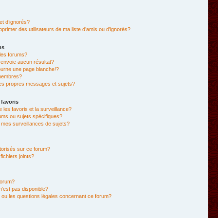
et d’ignorés?
primer des utilisateurs de ma liste d’amis ou d’ignorés?
ms
les forums?
envoie aucun résultat?
ourne une page blanche!?
membres?
es propres messages et sujets?
 favoris
e les favoris et la surveillance?
ums ou sujets spécifiques?
mes surveillances de sujets?
utorisés sur ce forum?
chiers joints?
forum?
 n’est pas disponible?
 ou les questions légales concernant ce forum?