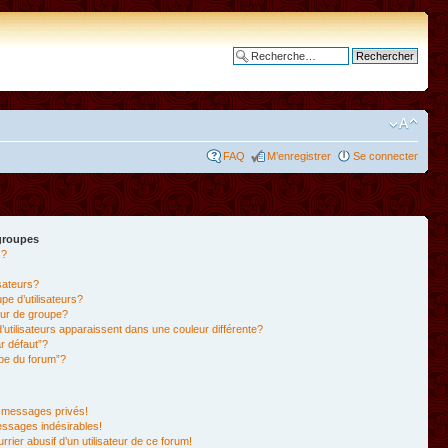
Recherche avancée
FAQ
M’enregistrer
Se connecter
 groupes
s?
isateurs?
e d’utilisateurs?
ur de groupe?
’utilisateurs apparaissent dans une couleur différente?
r défaut”?
ipe du forum”?
 messages privés!
essages indésirables!
rrier abusif d’un utilisateur de ce forum!