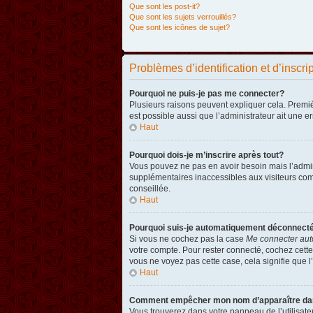
Que sont les post-it?
Que sont les sujets verrouillés?
Que sont les icônes de sujet?
Problèmes d’identification et d’inscri
Pourquoi ne puis-je pas me connecter?
Plusieurs raisons peuvent expliquer cela. Premièr
est possible aussi que l’administrateur ait une er
Haut
Pourquoi dois-je m’inscrire après tout?
Vous pouvez ne pas en avoir besoin mais l’admini
supplémentaires inaccessibles aux visiteurs comm
conseillée.
Haut
Pourquoi suis-je automatiquement déconnect
Si vous ne cochez pas la case
Me connecter aut
votre compte. Pour rester connecté, cochez cette
vous ne voyez pas cette case, cela signifie que l’
Haut
Comment empêcher mon nom d’apparaître dans 
Vous trouverez dans votre panneau de l’utilisateu