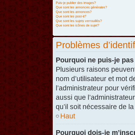
Puis-je publier des images?
Que sont les annonces générales?
Que sont les annonces?
Que sont les post-it?
Que sont les sujets verrouillés?
Que sont les icônes de sujet?
Problèmes d’identifi
Pourquoi ne puis-je pa
Plusieurs raisons peuvent
nom d’utilisateur et mot d
l’administrateur pour véri
aussi que l’administrateur
qu’il soit nécessaire de la
Haut
Pourquoi dois-je m’inscr