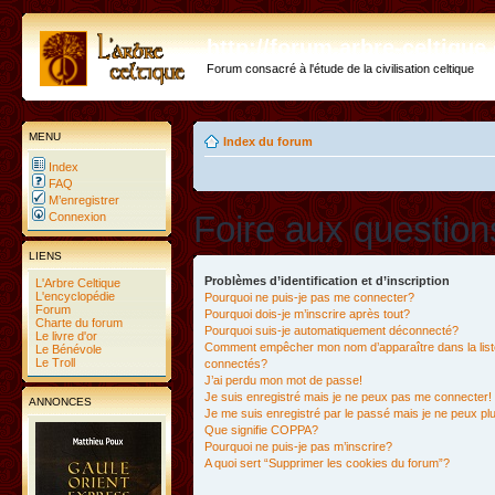
http://forum.arbre-celtiqu
Forum consacré à l'étude de la civilisation celtique
MENU
Index du forum
Index
FAQ
M’enregistrer
Foire aux questio
Connexion
LIENS
Problèmes d’identification et d’inscription
L'Arbre Celtique
L'encyclopédie
Pourquoi ne puis-je pas me connecter?
Forum
Pourquoi dois-je m’inscrire après tout?
Charte du forum
Pourquoi suis-je automatiquement déconnecté?
Le livre d'or
Comment empêcher mon nom d’apparaître dans la liste
Le Bénévole
Le Troll
connectés?
J’ai perdu mon mot de passe!
Je suis enregistré mais je ne peux pas me connecter!
ANNONCES
Je me suis enregistré par le passé mais je ne peux p
Que signifie COPPA?
Pourquoi ne puis-je pas m’inscrire?
A quoi sert “Supprimer les cookies du forum”?