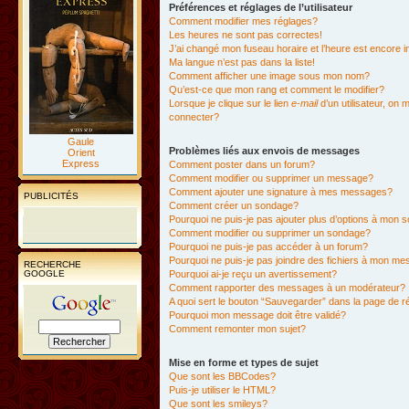
Préférences et réglages de l’utilisateur
Comment modifier mes réglages?
Les heures ne sont pas correctes!
J’ai changé mon fuseau horaire et l’heure est encore i
Ma langue n’est pas dans la liste!
Comment afficher une image sous mon nom?
Qu’est-ce que mon rang et comment le modifier?
Lorsque je clique sur le lien
e-mail
d’un utilisateur, o
connecter?
Gaule
Problèmes liés aux envois de messages
Orient
Express
Comment poster dans un forum?
Comment modifier ou supprimer un message?
Comment ajouter une signature à mes messages?
PUBLICITÉS
Comment créer un sondage?
Pourquoi ne puis-je pas ajouter plus d’options à mon
Comment modifier ou supprimer un sondage?
Pourquoi ne puis-je pas accéder à un forum?
Pourquoi ne puis-je pas joindre des fichiers à mon m
RECHERCHE
GOOGLE
Pourquoi ai-je reçu un avertissement?
Comment rapporter des messages à un modérateur?
A quoi sert le bouton “Sauvegarder” dans la page de 
Pourquoi mon message doit être validé?
Comment remonter mon sujet?
Mise en forme et types de sujet
Que sont les BBCodes?
Puis-je utiliser le HTML?
Que sont les smileys?